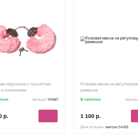
ые наручники с пушистым
Розовая маска на регулируе
 и ключиками
ремешке
ичии
В наличии
191887
Артикул:
Артикул
0 р.
1 100 р.
завтра (14:00)
Дата отгрузки: