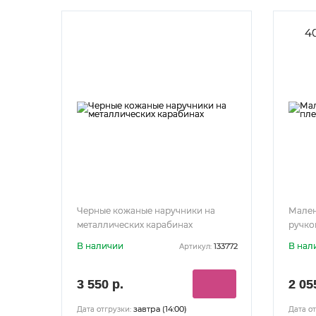
4
Черные кожаные наручники на
Мален
металлических карабинах
ручко
В наличии
В нал
133772
Артикул:
3 550 р.
2 05
завтра (14:00)
Дата отгрузки:
Дата от