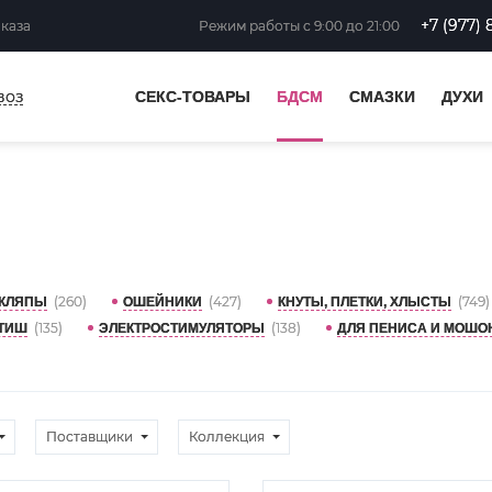
+7 (977) 
аказа
Режим работы
с 9:00 до 21:00
воз
СЕКС-ТОВАРЫ
БДСМ
СМАЗКИ
ДУХИ
(260)
(427)
(749)
КЛЯПЫ
ОШЕЙНИКИ
КНУТЫ, ПЛЕТКИ, ХЛЫСТЫ
(135)
(138)
ТИШ
ЭЛЕКТРОСТИМУЛЯТОРЫ
ДЛЯ ПЕНИСА И МОШО
Поставщики
Коллекция