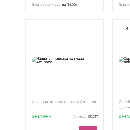
завтра (14:00)
Дата отгрузки:
Дата от
8
Изящная повязка на глаза Aminana
Сереб
зажим
В наличии
В нал
182337
Артикул: