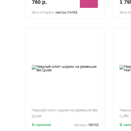
760 р.
1 79
завтра (14:00)
Дата отгрузки:
Дата от
Черный кляп-шарик на ремешке Be
Черны
Quiet
Cuffs
В наличии
В нал
185753
Артикул: