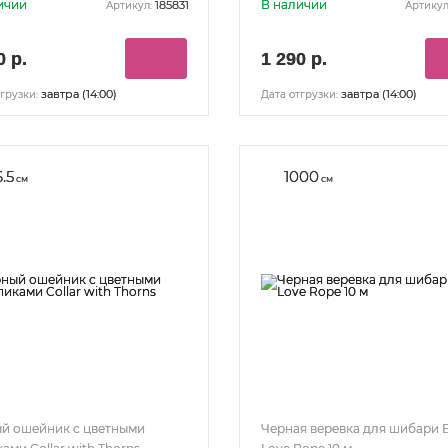
ичии
В наличии
185831
Артикул:
Артикул
0 р.
1 290 р.
завтра (14:00)
завтра (14:00)
грузки:
Дата отгрузки:
.5
1000
см
см
й ошейник с цветными
Черная веревка для шибари 