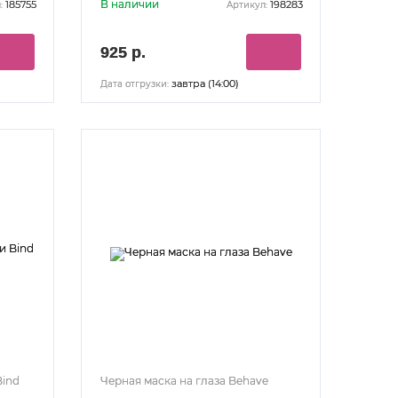
В наличии
185755
198283
:
Артикул:
925 р.
завтра (14:00)
Дата отгрузки:
Bind
Черная маска на глаза Behave