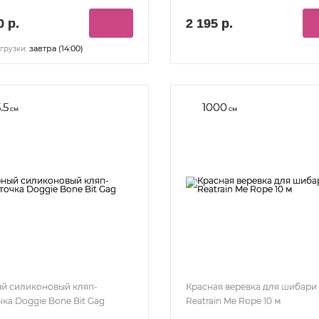
0 р.
2 195 р.
завтра (14:00)
грузки:
.5
1000
см
см
й силиконовый кляп-
Красная веревка для шибари
чка Doggie Bone Bit Gag
Reatrain Me Rope 10 м