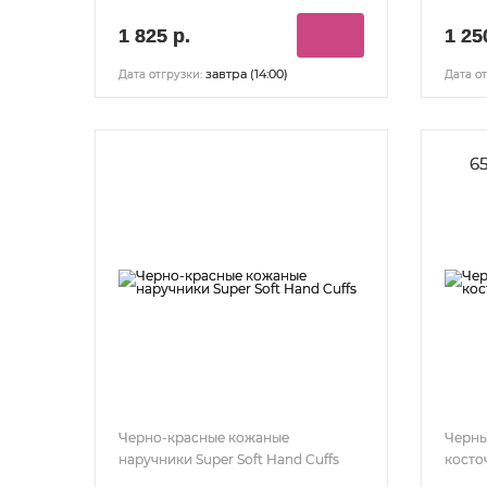
1 825 р.
1 25
завтра (14:00)
Дата отгрузки:
Дата от
65
Черно-красные кожаные
Черны
наручники Super Soft Hand Cuffs
косто