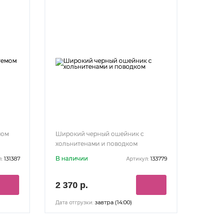
мом
Широкий черный ошейник с
хольнитенами и поводком
В наличии
131387
133779
:
Артикул:
2 370 р.
завтра (14:00)
Дата отгрузки: