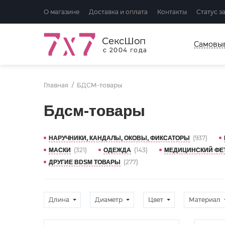
О магазине
Доставка и оплата
Контакты
Статус з
СексШоп
Самовы
с 2004 года
Главная
БДСМ-товары
Бдсм-товары
(937)
НАРУЧНИКИ, КАНДАЛЫ, ОКОВЫ, ФИКСАТОРЫ
(321)
(143)
МАСКИ
ОДЕЖДА
МЕДИЦИНСКИЙ ФЕ
(277)
ДРУГИЕ BDSM ТОВАРЫ
Длина
Диаметр
Цвет
Материал