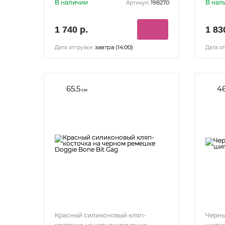
В наличии
В нал
198270
Артикул:
1 740 р.
1 83
завтра (14:00)
Дата отгрузки:
Дата от
65.5
46
см
Красный силиконовый кляп-
Черны