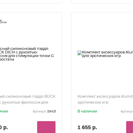
.5
см
ый силиконовый пэддл BÜCK
Комплект аксессуаров Alumit
с рукоятью-фаллосом для
эротических игр
ляции точки G или простаты
ичии
В наличии
59431
Артикул:
Артикул
0 р.
1 655 р.