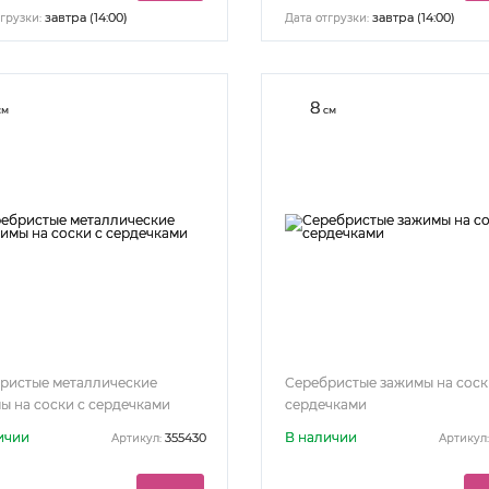
завтра (14:00)
завтра (14:00)
грузки:
Дата отгрузки:
8
см
см
ристые металлические
Серебристые зажимы на соск
ы на соски с сердечками
сердечками
ичии
В наличии
355430
Артикул:
Артикул: