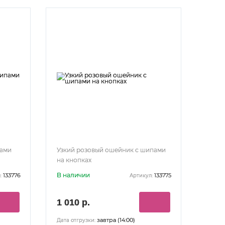
пами
Узкий розовый ошейник с шипами
на кнопках
В наличии
133776
133775
:
Артикул:
1 010 р.
завтра (14:00)
Дата отгрузки: