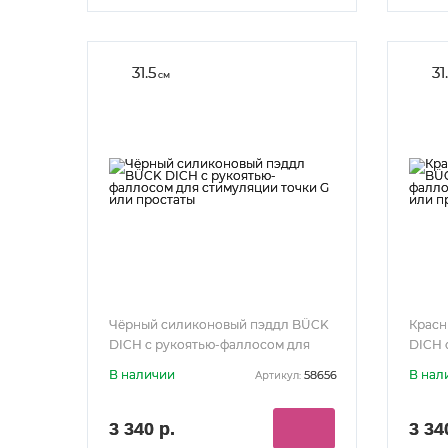
31.5
31
см
Чёрный силиконовый пэддл BÜCK
Красн
DICH с рукоятью-фаллосом для
DICH 
стимуляции точки G или простаты
стиму
В наличии
В нал
58656
Артикул:
3 340 р.
3 34