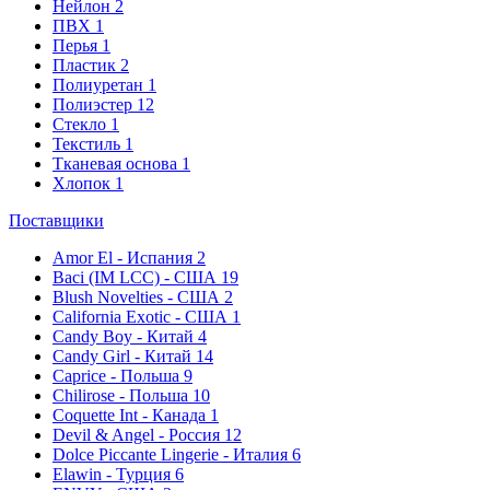
Нейлон
2
ПВХ
1
Перья
1
Пластик
2
Полиуретан
1
Полиэстер
12
Стекло
1
Текстиль
1
Тканевая основа
1
Хлопок
1
Поставщики
Amor El - Испания
2
Baci (IM LCC) - США
19
Blush Novelties - США
2
California Exotic - США
1
Candy Boy - Китай
4
Candy Girl - Китай
14
Caprice - Польша
9
Chilirose - Польша
10
Coquette Int - Канада
1
Devil & Angel - Россия
12
Dolce Piccante Lingerie - Италия
6
Elawin - Турция
6