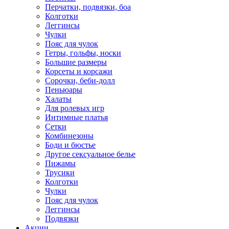
Перчатки, подвязки, боа
Колготки
Леггинсы
Чулки
Пояс для чулок
Гетры, гольфы, носки
Большие размеры
Корсеты и корсажи
Сорочки, беби-долл
Пеньюары
Халаты
Для ролевых игр
Интимные платья
Сетки
Комбинезоны
Боди и бюстье
Другое сексуальное белье
Пижамы
Трусики
Колготки
Чулки
Пояс для чулок
Леггинсы
Подвязки
Акции