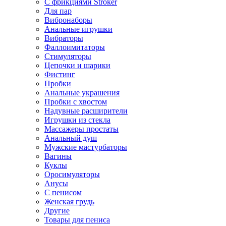
С фрикциями Stroker
Для пар
Вибронаборы
Анальные игрушки
Вибраторы
Фаллоимитаторы
Стимуляторы
Цепочки и шарики
Фистинг
Пробки
Анальные украшения
Пробки с хвостом
Надувные расширители
Игрушки из стекла
Массажеры простаты
Анальный душ
Мужские мастурбаторы
Вагины
Куклы
Оросимуляторы
Анусы
С пенисом
Женская грудь
Другие
Товары для пениса