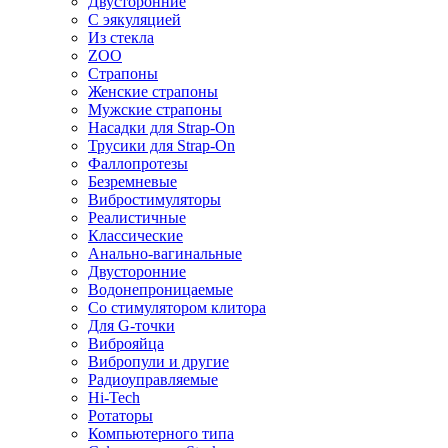
Двусторонние
С эякуляцией
Из стекла
ZOO
Страпоны
Женские страпоны
Мужские страпоны
Насадки для Strap-On
Трусики для Strap-On
Фаллопротезы
Безремневые
Вибростимуляторы
Реалистичные
Классические
Анально-вагинальные
Двусторонние
Водонепроницаемые
Со стимулятором клитора
Для G-точки
Виброяйца
Вибропули и другие
Радиоуправляемые
Hi-Tech
Ротаторы
Компьютерного типа