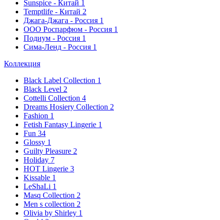
Sunspice - Китай
1
Temptlife - Китай
2
Джага-Джага - Россия
1
ООО Роспарфюм - Россия
1
Подиум - Россия
1
Сима-Ленд - Россия
1
Коллекция
Black Label Collection
1
Black Level
2
Cottelli Collection
4
Dreams Hosiery Collection
2
Fashion
1
Fetish Fantasy Lingerie
1
Fun
34
Glossy
1
Guilty Pleasure
2
Holiday
7
HOT Lingerie
3
Kissable
1
LeShaLi
1
Masq Collection
2
Men s collection
2
Olivia by Shirley
1