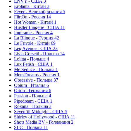
ENVY - США
3
Erolanta - Китай
3
Fever - Великобритания
5
FlirtOn - Россия
14
Hot Woman - Китай
1
Hustler Lingerie - США
11
Impirante - Россия
4
La Blinque - Турция
42
Le Frivole - Китай
69
Leg Avenue - США
23
Livia Corsetti - Польша
14
Lolitta - Польша
4
Lux Fetish - США
1
Me Seduce - Польша
1
MensDreams - Россия
1
Obsessive - Польша
37
Opium - Италия
6
Orion - Германия
6
Passion - Польша
4
Pipedream - США
1
Roxana - Польша
3
Seven`til Midnight - США
5
Shirley of Hollywood - США
11
Shots Media BV - Голландия
2
SLC - Польша
11