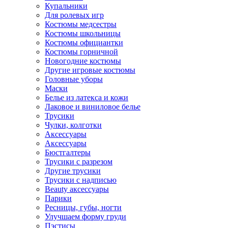
Купальники
Для ролевых игр
Костюмы медсестры
Костюмы школьницы
Костюмы официантки
Костюмы горничной
Новогодние костюмы
Другие игровые костюмы
Головные уборы
Маски
Белье из латекса и кожи
Лаковое и виниловое белье
Трусики
Чулки, колготки
Аксессуары
Аксессуары
Бюстгалтеры
Трусики с разрезом
Другие трусики
Трусики с надписью
Beauty аксессуары
Парики
Ресницы, губы, ногти
Улучшаем форму груди
Пэстисы