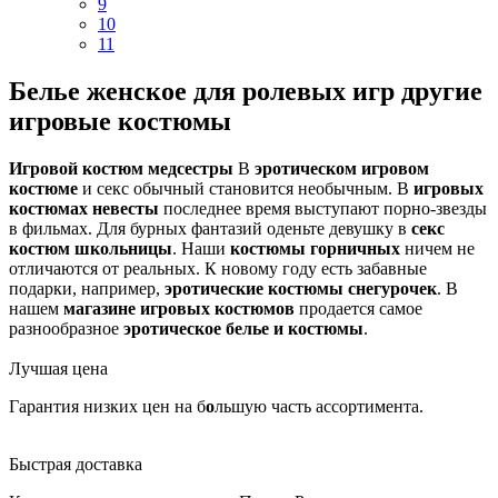
9
10
11
Белье женское для ролевых игр другие
игровые костюмы
Игровой костюм медсестры
В
эротическом игровом
костюме
и секс обычный становится необычным. В
игровых
костюмах невесты
последнее время выступают порно-звезды
в фильмах. Для бурных фантазий оденьте девушку в
секс
костюм школьницы
. Наши
костюмы горничных
ничем не
отличаются от реальных. К новому году есть забавные
подарки, например,
эротические костюмы снегурочек
. В
нашем
магазине игровых костюмов
продается самое
разнообразное
эротическое белье и костюмы
.
Лучшая цена
Гарантия низких цен на б
о
льшую часть ассортимента.
Быстрая доставка