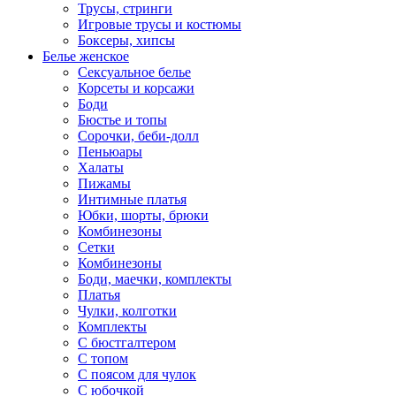
Трусы, стринги
Игровые трусы и костюмы
Боксеры, хипсы
Белье женское
Сексуальное белье
Корсеты и корсажи
Боди
Бюстье и топы
Сорочки, беби-долл
Пеньюары
Халаты
Пижамы
Интимные платья
Юбки, шорты, брюки
Комбинезоны
Сетки
Комбинезоны
Боди, маечки, комплекты
Платья
Чулки, колготки
Комплекты
С бюстгалтером
С топом
С поясом для чулок
С юбочкой