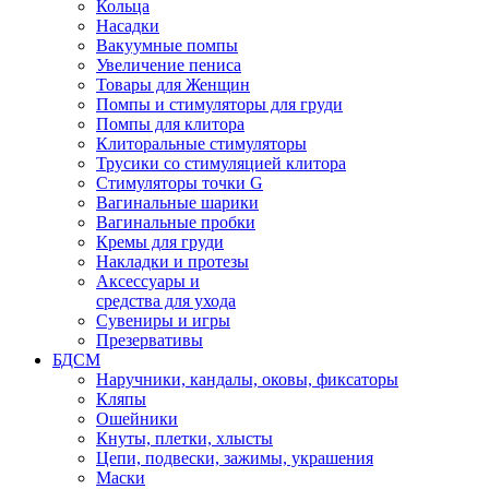
Кольца
Насадки
Вакуумные помпы
Увеличение пениса
Товары для Женщин
Помпы и стимуляторы для груди
Помпы для клитора
Клиторальные стимуляторы
Трусики со стимуляцией клитора
Стимуляторы точки G
Вагинальные шарики
Вагинальные пробки
Кремы для груди
Накладки и протезы
Аксессуары и
средства для ухода
Сувениры и игры
Презервативы
БДСМ
Наручники, кандалы, оковы, фиксаторы
Кляпы
Ошейники
Кнуты, плетки, хлысты
Цепи, подвески, зажимы, украшения
Маски