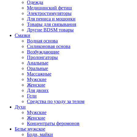
Одежда
Медицинский фетиш
Электростимуляторы
Для пениса и мошонки
Товары для связывания
Другие BDSM товары
Смазки
Водная основа
Силиконовая основа
Возбуждающие
Пролонгаторы
Анальные
Оральные
Массажные
Мужские
Женские
Для двоих
Гели
Средства по уходу за телом
Духи
Мужские
Женские
Концентраты феромонов
Белье мужское
Боди, майки