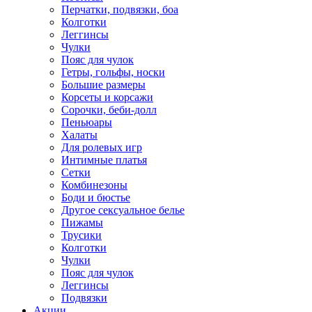
Перчатки, подвязки, боа
Колготки
Леггинсы
Чулки
Пояс для чулок
Гетры, гольфы, носки
Большие размеры
Корсеты и корсажи
Сорочки, беби-долл
Пеньюары
Халаты
Для ролевых игр
Интимные платья
Сетки
Комбинезоны
Боди и бюстье
Другое сексуальное белье
Пижамы
Трусики
Колготки
Чулки
Пояс для чулок
Леггинсы
Подвязки
Акции