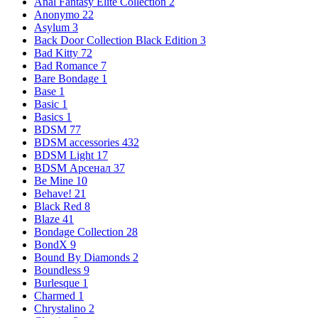
Anal Fantasy Elite Collection
2
Anonymo
22
Asylum
3
Back Door Collection Black Edition
3
Bad Kitty
72
Bad Romance
7
Bare Bondage
1
Base
1
Basic
1
Basics
1
BDSM
77
BDSM accessories
432
BDSM Light
17
BDSM Арсенал
37
Be Mine
10
Behave!
21
Black Red
8
Blaze
41
Bondage Collection
28
BondX
9
Bound By Diamonds
2
Boundless
9
Burlesque
1
Charmed
1
Chrystalino
2