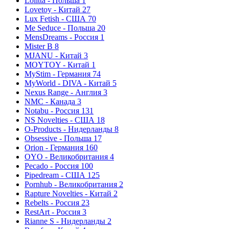
Lolitta - Польша
1
Lovetoy - Китай
27
Lux Fetish - США
70
Me Seduce - Польша
20
MensDreams - Россия
1
Mister B
8
MJANU - Китай
3
MOYTOY - Китай
1
MyStim - Германия
74
MyWorld - DIVA - Китай
5
Nexus Range - Англия
3
NMC - Канада
3
Notabu - Россия
131
NS Novelties - США
18
O-Products - Нидерланды
8
Obsessive - Польша
17
Orion - Германия
160
OYO - Великобритания
4
Pecado - Россия
100
Pipedream - США
125
Pornhub - Великобритания
2
Rapture Novelties - Китай
2
Rebelts - Россия
23
RestArt - Россия
3
Rianne S - Нидерланды
2