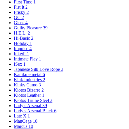
First Time
1
Fist It
2
Frisky
2
GC
2
Gloss
4
Guilty Pleasure
39
H.E.L.
2
Hi-Basic
2
Holiday
1
Impulse
4
Inked!
1
Intimate Play
1
ISex
1
Japanese Silk Love Rope
3
Kanikule metal
6
Kink Industries
2
Kinky Camo
3
Kiotos Bizarre
2
Kiotos Leather
1
Kiotos Triune Steel
3
Lady s Arsenal
39
Lady s Arsenal Black
6
Late X
1
ManCage
18
Marcus
10