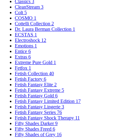
Classics
3
CleanStream
3
Colt
5
COSMO
1
Cottelli Collection
2
Dr. Laura Berman Collection
1
ECSTAS
1
Electroshock
12
Emotions
1
Entice
6
Extras
6
Extreme Pure Gold
1
Fetfox
1
Fetish Collection
40
Fetish Factory
6
Fetish Fantasy Elite
2
Fetish Fantasy Extreme
5
Fetish Fantasy Gold
6
Fetish Fantasy Limited Edition
17
Fetish Fantasy Lingerie
3
Fetish Fantasy Series
76
Fetish Fantasy Shock Therapy
11
Fifty Shades Darker
9
Fifty Shades Freed
6
Fifty Shades of Grey
16