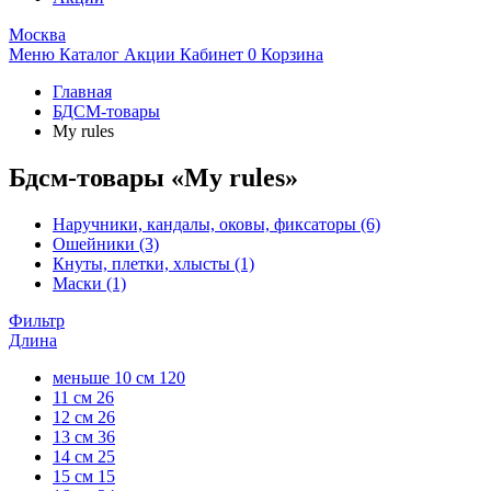
Москва
Меню
Каталог
Акции
Кабинет
0
Корзина
Главная
БДСМ-товары
My rules
Бдсм-товары «My rules»
Наручники, кандалы, оковы, фиксаторы
(6)
Ошейники
(3)
Кнуты, плетки, хлысты
(1)
Маски
(1)
Фильтр
Длина
меньше 10 см
120
11 см
26
12 см
26
13 см
36
14 см
25
15 см
15