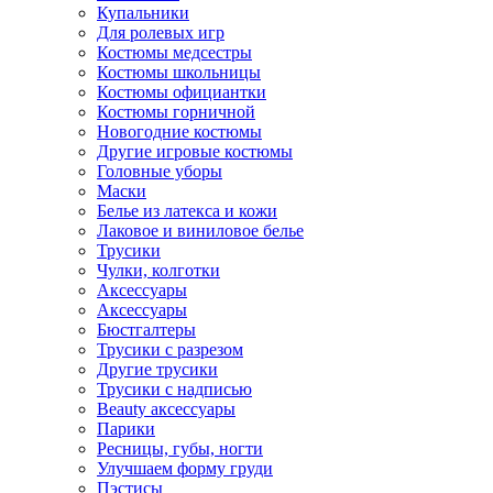
Купальники
Для ролевых игр
Костюмы медсестры
Костюмы школьницы
Костюмы официантки
Костюмы горничной
Новогодние костюмы
Другие игровые костюмы
Головные уборы
Маски
Белье из латекса и кожи
Лаковое и виниловое белье
Трусики
Чулки, колготки
Аксессуары
Аксессуары
Бюстгалтеры
Трусики с разрезом
Другие трусики
Трусики с надписью
Beauty аксессуары
Парики
Ресницы, губы, ногти
Улучшаем форму груди
Пэстисы