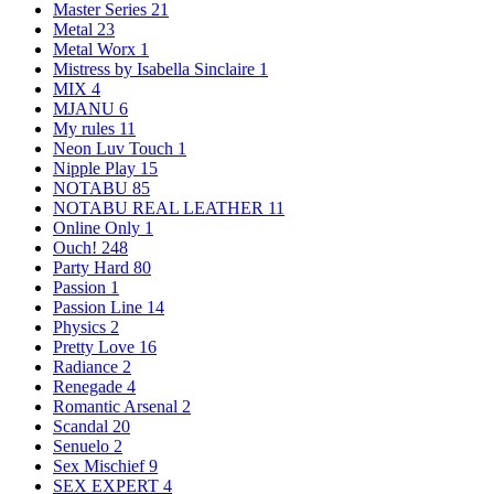
Master Series
21
Metal
23
Metal Worx
1
Mistress by Isabella Sinclaire
1
MIX
4
MJANU
6
My rules
11
Neon Luv Touch
1
Nipple Play
15
NOTABU
85
NOTABU REAL LEATHER
11
Online Only
1
Ouch!
248
Party Hard
80
Passion
1
Passion Line
14
Physics
2
Pretty Love
16
Radiance
2
Renegade
4
Romantic Arsenal
2
Scandal
20
Senuelo
2
Sex Mischief
9
SEX EXPERT
4