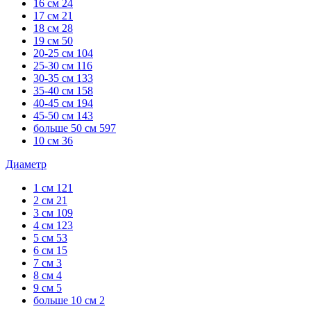
16 см
24
17 см
21
18 см
28
19 см
50
20-25 см
104
25-30 см
116
30-35 см
133
35-40 см
158
40-45 см
194
45-50 см
143
больше 50 см
597
10 см
36
Диаметр
1 см
121
2 см
21
3 см
109
4 см
123
5 см
53
6 см
15
7 см
3
8 см
4
9 см
5
больше 10 см
2