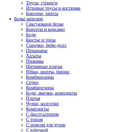
Трусы, стринги
Игровые трусы и костюмы
Боксеры, хипсы
Белье женское
Сексуальное белье
Корсеты и корсажи
Боди
Бюстье и топы
Сорочки, беби-долл
Пеньюары
Халаты
Пижамы
Интимные платья
Юбки, шорты, брюки
Комбинезоны
Сетки
Комбинезоны
Боди, маечки, комплекты
Платья
Чулки, колготки
Комплекты
С бюстгалтером
С топом
С поясом для чулок
С юбочкой