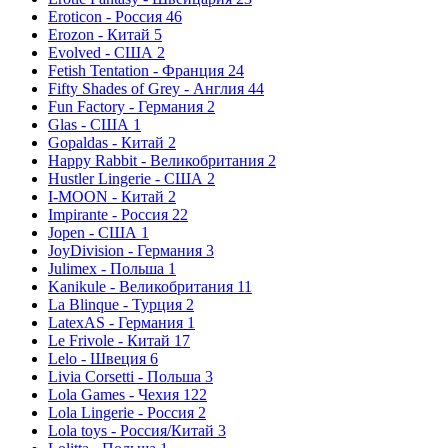
Eroticon - Россия
46
Erozon - Китай
5
Evolved - США
2
Fetish Tentation - Франция
24
Fifty Shades of Grey - Англия
44
Fun Factory - Германия
2
Glas - США
1
Gopaldas - Китай
2
Happy Rabbit - Великобритания
2
Hustler Lingerie - США
2
I-MOON - Китай
2
Impirante - Россия
22
Jopen - США
1
JoyDivision - Германия
3
Julimex - Польша
1
Kanikule - Великобритания
11
La Blinque - Турция
2
LatexAS - Германия
1
Le Frivole - Китай
17
Lelo - Швеция
6
Livia Corsetti - Польша
3
Lola Games - Чехия
122
Lola Lingerie - Россия
2
Lola toys - Россия/Китай
3