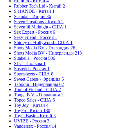
Romfun - Китай
4
Rubber Tech Ltd - Китай
2
S-HANDE - Китай
1
Scandal - Индия
36
Seven Creations - Китай
2
Seven`til Midnight - США
1
Sex Expert - Россия
6
Sexy Friend - Россия
1
Shirley of Hollywood - США
1
Shots Media BV - Голландия
26
Shots Media BV - Нидерланды
213
Sitabella - Россия
506
SLC - Польша
1
Sosuчki - Россия
1
Sportsheets - США
8
Sweet Caress - Франция
5
Taboom - Нидерланды
62
Tom of Finland - США
2
Tonga B.V. - Голландия
1
Topco Sales - США
6
Toy Joy - Китай
4
ToyFa - Китай
130
Toyfa Basic - Китай
3
UVIBE - Россия
3
Vandersex - Россия
14