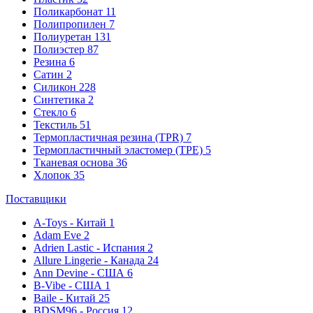
Поликарбонат
11
Полипропилен
7
Полиуретан
131
Полиэстер
87
Резина
6
Сатин
2
Силикон
228
Синтетика
2
Стекло
6
Текстиль
51
Термопластичная резина (TPR)
7
Термопластичный эластомер (TPE)
5
Тканевая основа
36
Хлопок
35
Поставщики
A-Toys - Китай
1
Adam Eve
2
Adrien Lastic - Испания
2
Allure Lingerie - Канада
24
Ann Devine - США
6
B-Vibe - США
1
Baile - Китай
25
BDSM96 - Россия
12