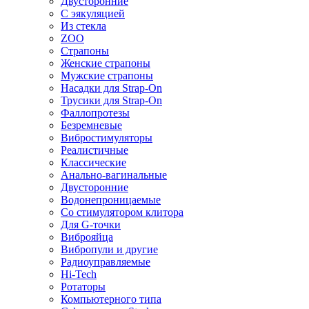
Двусторонние
С эякуляцией
Из стекла
ZOO
Страпоны
Женские страпоны
Мужские страпоны
Насадки для Strap-On
Трусики для Strap-On
Фаллопротезы
Безремневые
Вибростимуляторы
Реалистичные
Классические
Анально-вагинальные
Двусторонние
Водонепроницаемые
Со стимулятором клитора
Для G-точки
Виброяйца
Вибропули и другие
Радиоуправляемые
Hi-Tech
Ротаторы
Компьютерного типа