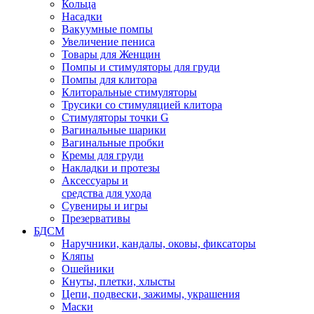
Кольца
Насадки
Вакуумные помпы
Увеличение пениса
Товары для Женщин
Помпы и стимуляторы для груди
Помпы для клитора
Клиторальные стимуляторы
Трусики со стимуляцией клитора
Стимуляторы точки G
Вагинальные шарики
Вагинальные пробки
Кремы для груди
Накладки и протезы
Аксессуары и
средства для ухода
Сувениры и игры
Презервативы
БДСМ
Наручники, кандалы, оковы, фиксаторы
Кляпы
Ошейники
Кнуты, плетки, хлысты
Цепи, подвески, зажимы, украшения
Маски