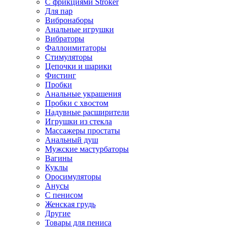
С фрикциями Stroker
Для пар
Вибронаборы
Анальные игрушки
Вибраторы
Фаллоимитаторы
Стимуляторы
Цепочки и шарики
Фистинг
Пробки
Анальные украшения
Пробки с хвостом
Надувные расширители
Игрушки из стекла
Массажеры простаты
Анальный душ
Мужские мастурбаторы
Вагины
Куклы
Оросимуляторы
Анусы
С пенисом
Женская грудь
Другие
Товары для пениса