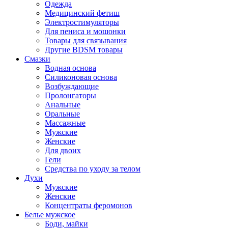
Одежда
Медицинский фетиш
Электростимуляторы
Для пениса и мошонки
Товары для связывания
Другие BDSM товары
Смазки
Водная основа
Силиконовая основа
Возбуждающие
Пролонгаторы
Анальные
Оральные
Массажные
Мужские
Женские
Для двоих
Гели
Средства по уходу за телом
Духи
Мужские
Женские
Концентраты феромонов
Белье мужское
Боди, майки