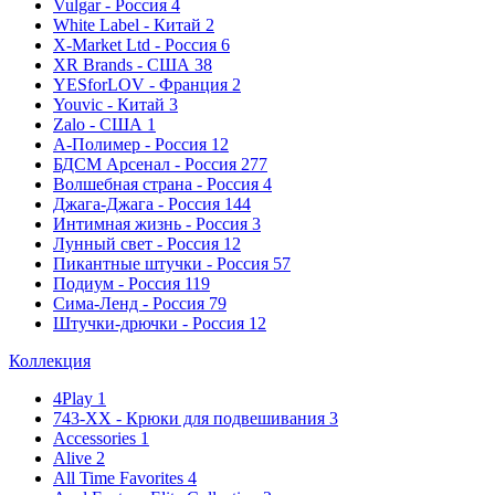
Vulgar - Россия
4
White Label - Китай
2
X-Market Ltd - Россия
6
XR Brands - США
38
YESforLOV - Франция
2
Youvic - Китай
3
Zalo - США
1
А-Полимер - Россия
12
БДСМ Арсенал - Россия
277
Волшебная страна - Россия
4
Джага-Джага - Россия
144
Интимная жизнь - Россия
3
Лунный свет - Россия
12
Пикантные штучки - Россия
57
Подиум - Россия
119
Сима-Ленд - Россия
79
Штучки-дрючки - Россия
12
Коллекция
4Play
1
743-ХХ - Крюки для подвешивания
3
Accessories
1
Alive
2
All Time Favorites
4