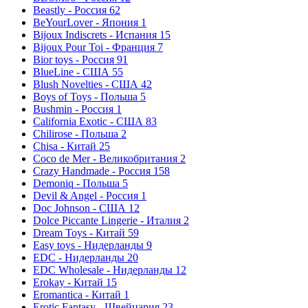
Beastly - Россия
62
BeYourLover - Япония
1
Bijoux Indiscrets - Испания
15
Bijoux Pour Toi - Франция
7
Bior toys - Россия
91
BlueLine - США
55
Blush Novelties - США
42
Boys of Toys - Польша
5
Bushmin - Россия
1
California Exotic - США
83
Chilirose - Польша
2
Chisa - Китай
25
Coco de Mer - Великобритания
2
Crazy Handmade - Россия
158
Demoniq - Польша
5
Devil & Angel - Россия
1
Doc Johnson - США
12
Dolce Piccante Lingerie - Италия
2
Dream Toys - Китай
59
Easy toys - Нидерланды
9
EDC - Нидерланды
20
EDC Wholesale - Нидерланды
12
Erokay - Китай
15
Eromantica - Китай
1
Erotic Fantasy - Швейцария
23