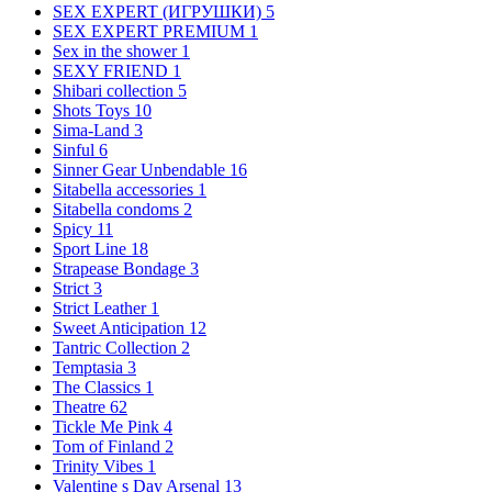
SEX EXPERT (ИГРУШКИ)
5
SEX EXPERT PREMIUM
1
Sex in the shower
1
SEXY FRIEND
1
Shibari сollection
5
Shots Toys
10
Sima-Land
3
Sinful
6
Sinner Gear Unbendable
16
Sitabella accessories
1
Sitabella condoms
2
Spicy
11
Sport Line
18
Strapease Bondage
3
Strict
3
Strict Leather
1
Sweet Anticipation
12
Tantric Collection
2
Temptasia
3
The Classics
1
Theatre
62
Tickle Me Pink
4
Tom of Finland
2
Trinity Vibes
1
Valentine s Day Arsenal
13