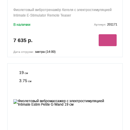
Фиолетовый вибротренажёр Кегеля с электростимуляцией
Intimate E-Stimulator Remote Teaser
В наличии
201171
Артикул:
7 635 р.
завтра (14:00)
Дата отгрузки:
19
см
3.75
см