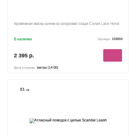
Кружевная маска-шлем на шнуровке сзади Corset Lace Hood
В наличии
169804
Артикул:
2 395 р.
завтра (14:00)
Дата отгрузки:
81
см