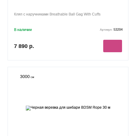
Кляп с наручниками Breathable Ball Gag With Cuffs
В наличии
53204
Артикул:
7 890 р.
3000
см