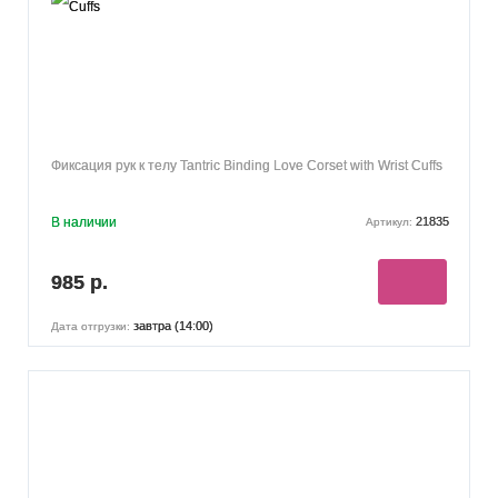
Фиксация рук к телу Tantric Binding Love Corset with Wrist Cuffs
В наличии
21835
Артикул:
985 р.
завтра (14:00)
Дата отгрузки: