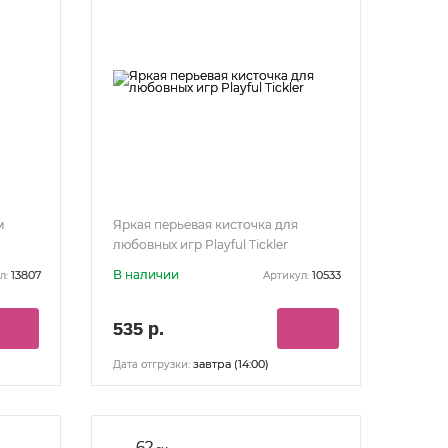
м
Яркая перьевая кисточка для
любовных игр Playful Tickler
В наличии
13807
10533
л:
Артикул:
535 р.
завтра (14:00)
Дата отгрузки:
62