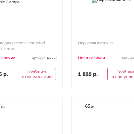
ы для сосков Feathered
Перьевая щеточка
e Clamps
 наличии
Нет в наличии
43667
Артикул:
Артикул
Сообщить
Сообщи
5 р.
1 820 р.
о поступлении
о поступл
5
65
см
см