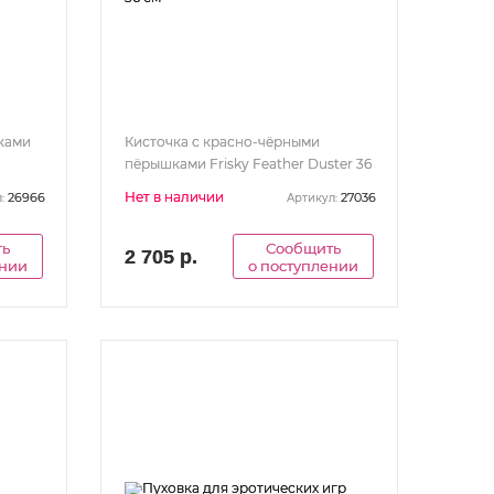
ками
Кисточка с красно-чёрными
пёрышками Frisky Feather Duster 36
см
Нет в наличии
26966
27036
:
Артикул:
ть
Сообщить
2 705 р.
ении
о поступлении