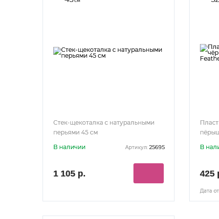
см
Стек-щекоталка с натуральными
Пласт
перьями 45 см
пёрышк
см
В наличии
В нал
25695
Артикул:
1 105 р.
425 
Дата от