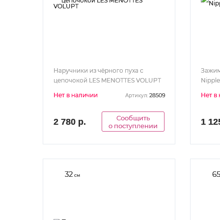
Наручники из чёрного пуха с
Зажим
цепочокой LES MENOTTES VOLUPT
Nippl
Нет в наличии
Нет в
28509
Артикул:
Сообщить
2 780 р.
1 12
о поступлении
32
6
см