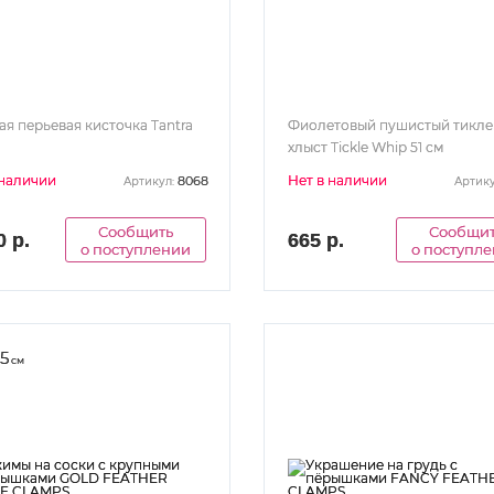
ая перьевая кисточка Tantra
Фиолетовый пушистый тикле
хлыст Tickle Whip 51 см
 наличии
Нет в наличии
8068
Артикул:
Артику
Сообщить
Сообщи
0 р.
665 р.
о поступлении
о поступл
.5
см