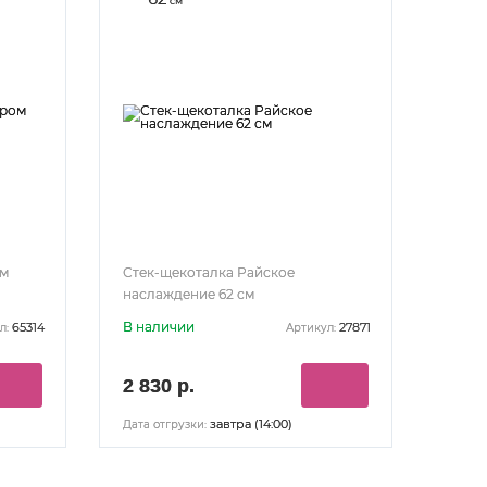
см
ом
Стек-щекоталка Райское
наслаждение 62 см
В наличии
65314
27871
л:
Артикул:
2 830 р.
завтра (14:00)
Дата отгрузки: