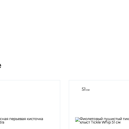
е
51
см