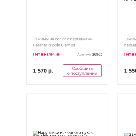
Зажимы на соски с пёрышками
Зажим
Feather Nipple Clamps
пёрыш
CLAM
Нет в наличии
Нет в
26963
Артикул:
Сообщить
1 570 р.
1 55
о поступлении