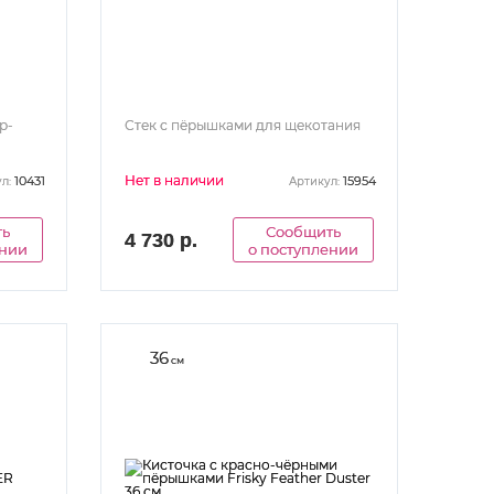
р-
Стек с пёрышками для щекотания
Нет в наличии
10431
15954
л:
Артикул:
ть
Сообщить
4 730 р.
ении
о поступлении
36
см