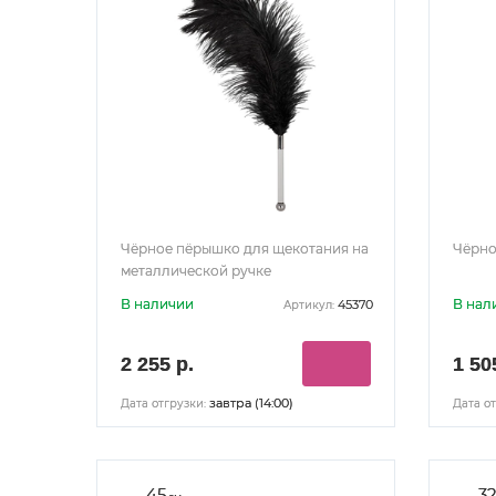
Чёрное пёрышко для щекотания на
Чёрно
металлической ручке
В наличии
В нал
45370
Артикул:
2 255 р.
1 50
завтра (14:00)
Дата отгрузки:
Дата от
45
3