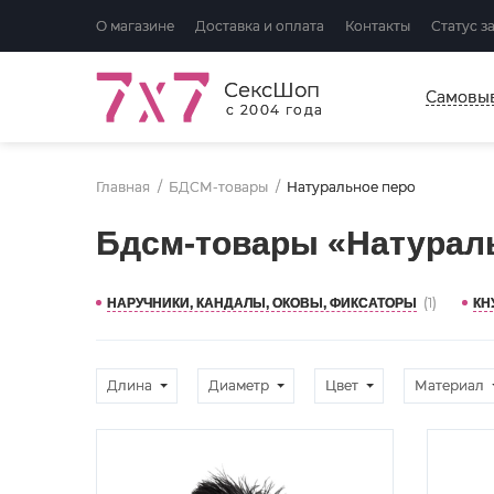
О магазине
Доставка и оплата
Контакты
Статус з
СексШоп
Самовы
с 2004 года
Главная
БДСМ-товары
Натуральное перо
Бдсм-товары «Натурал
(1)
НАРУЧНИКИ, КАНДАЛЫ, ОКОВЫ, ФИКСАТОРЫ
КН
Длина
Диаметр
Цвет
Материал