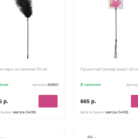
е перо на палочке 70 см
Пушистый тиклер-хлыст 43 с
ичии
В наличии
80890
Артикул:
Артику
5 р.
665 р.
завтра (14:00)
завтра (14:00)
грузки:
Дата отгрузки:
2
65