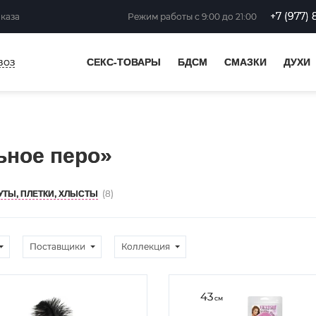
+7 (977) 
аказа
Режим работы
с 9:00 до 21:00
воз
СЕКС-ТОВАРЫ
БДСМ
СМАЗКИ
ДУХИ
ьное перо»
(8)
УТЫ, ПЛЕТКИ, ХЛЫСТЫ
Поставщики
Коллекция
43
см