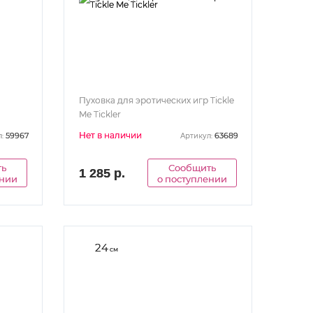
Пуховка для эротических игр Tickle
Me Tickler
Нет в наличии
59967
63689
:
Артикул:
ть
Сообщить
1 285 р.
ении
о поступлении
24
см