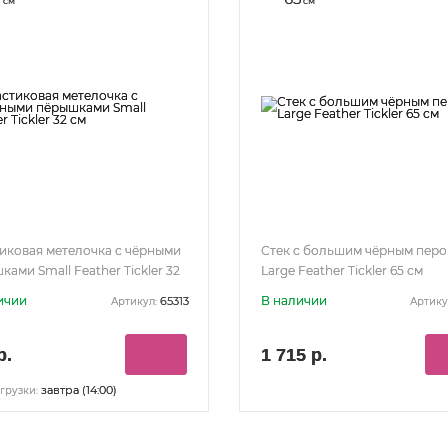
см
см
иковая метелочка с чёрными
Стек с большим чёрным пер
ами Small Feather Tickler 32
Large Feather Tickler 65 см
ичии
В наличии
65313
Артикул:
Артику
р.
1 715 р.
завтра (14:00)
грузки: