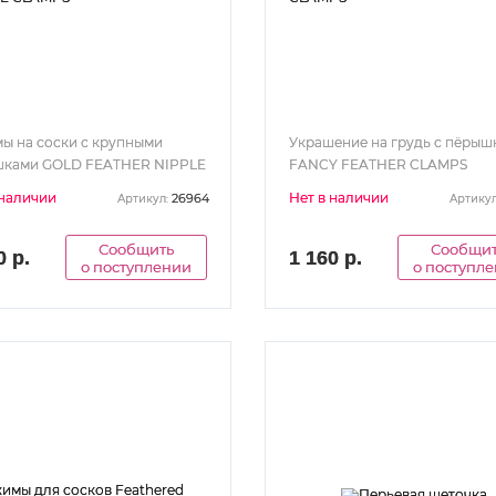
ы на соски с крупными
Украшение на грудь с пёрыш
ками GOLD FEATHER NIPPLE
FANCY FEATHER CLAMPS
PS
 наличии
Нет в наличии
26964
Артикул:
Артикул
Сообщить
Сообщи
0 р.
1 160 р.
о поступлении
о поступл