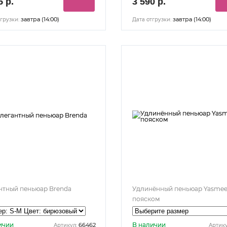
5 р.
3 590 р.
завтра (14:00)
завтра (14:00)
грузки:
Дата отгрузки:
нтный пеньюар Brenda
Удлинённый пеньюар Yasmee
пояском
ичии
В наличии
66462
Артикул:
Артику