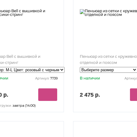
ар Bell с вышивкой и
Пеньюар из сетки с кружевн
ки-стринг
отделкой и поясом
ичии
В наличии
7739
Артикул:
Артикул
0 р.
2 475 р.
завтра (14:00)
грузки: