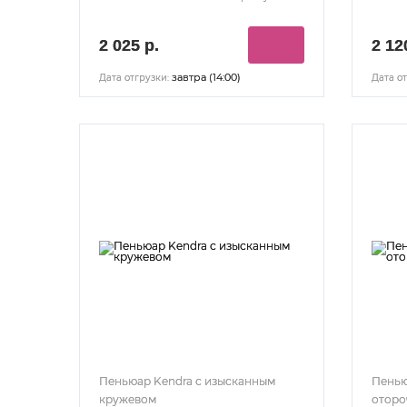
2 025 р.
2 12
завтра (14:00)
Дата отгрузки:
Дата от
Пеньюар Kendra с изысканным
Пенью
кружевом
оторо