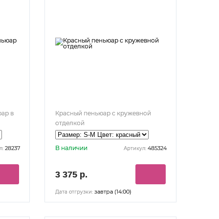
ар в
Красный пеньюар с кружевной
отделкой
В наличии
28237
485324
л:
Артикул:
3 375 р.
завтра (14:00)
Дата отгрузки: