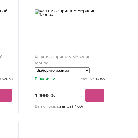
ой
Халатик с принтом Мэрилин
Монро
В наличии
73048
13954
:
Артикул:
1 990 р.
завтра (14:00)
Дата отгрузки: