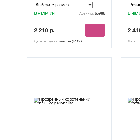
В наличии
В нал
65988
Артикул:
2 210 р.
2 41
завтра (14:00)
Дата отгрузки:
Дата от