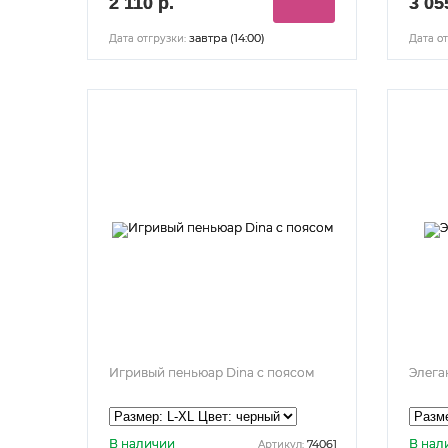
2 110 р.
3 05
завтра (14:00)
Дата отгрузки:
Дата от
Игривый пеньюар Dina с поясом
Элега
В наличии
В нал
74061
Артикул: