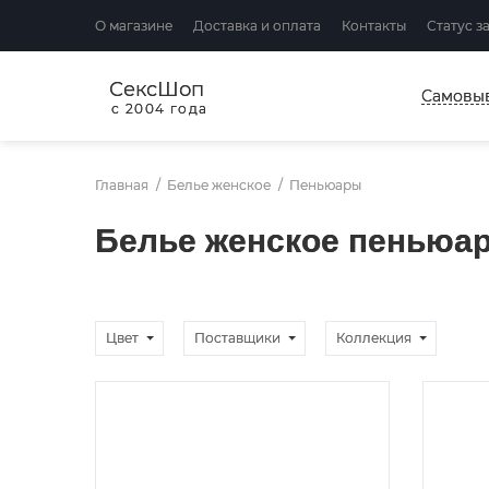
О магазине
Доставка и оплата
Контакты
Статус з
СексШоп
Самовы
с 2004 года
Главная
Белье женское
Пеньюары
Белье женское пеньюа
Цвет
Поставщики
Коллекция