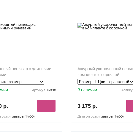
шный пеньюар с длинными
Ажурный укороченный пенью
ами
комплекте с сорочкой
ичии
В наличии
16898
Артикул:
Артику
0 р.
3 175 р.
завтра (14:00)
завтра (14:00)
грузки:
Дата отгрузки: