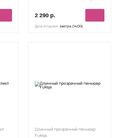
2 290 р.
завтра (14:00)
Дата отгрузки:
кт
Длинный прозрачный пеньюар
Fuksja