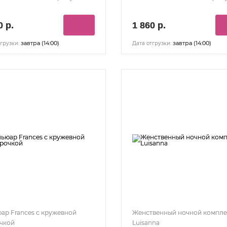
0 р.
1 860 р.
завтра (14:00)
завтра (14:00)
грузки:
Дата отгрузки:
ар Frances с кружевной
Женственный ночной компле
чкой
Luisanna