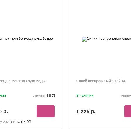
кт для бонжада рука-бедро
Синий неопреновый ошейник
ичии
В наличии
33876
Артикул:
Артику
0 р.
1 225 р.
завтра (14:00)
грузки: