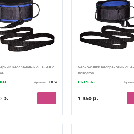
черный неопреновый ошейник с
Чёрно-синий неопреновый ошей
ком
поводком
ичии
В наличии
88879
Артикул:
Артику
0 р.
1 350 р.