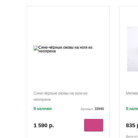
Сине-чёрные оковы на ноги из
Мягкие
неопрена
В наличии
В нал
33940
Артикул:
1 590 р.
835 
Дата от