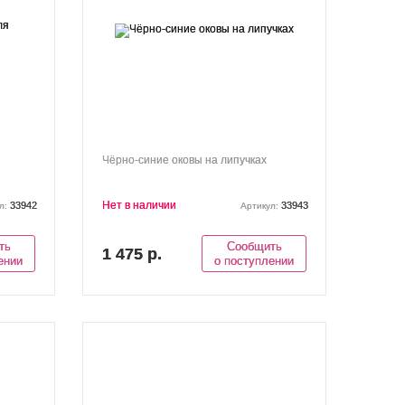
Чёрно-синие оковы на липучках
Нет в наличии
33942
33943
л:
Артикул:
ть
Сообщить
1 475 р.
ении
о поступлении