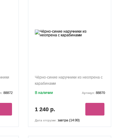
чники
Чёрно-синие наручники из неопрена с
карабинами
В наличии
88872
88870
л:
Артикул:
1 240 р.
завтра (14:00)
Дата отгрузки: