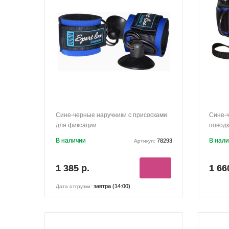
Сине-черные наручники с присосками
Сине-
для фиксации
повод
В наличии
В нал
78293
Артикул:
1 385 р.
1 66
завтра (14:00)
Дата отгрузки: