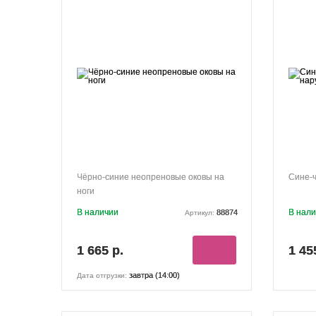
Чёрно-синие неопреновые оковы на
Сине-
ноги
В наличии
В нал
88874
Артикул:
1 665 р.
1 45
завтра (14:00)
Дата отгрузки: