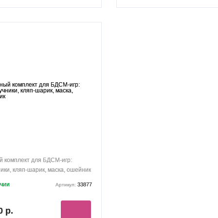
 комплект для БДСМ-игр:
ики, кляп-шарик, маска, ошейник
ичии
33877
Артикул:
0 р.