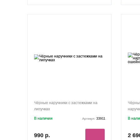
Чёрные наручники с застежками на
Чёрный
липучках
наручн
В наличии
В нал
33911
Артикул:
990 р.
2 69