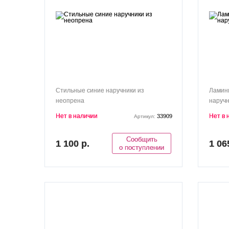
Стильные синие наручники из
Ламин
неопрена
наручн
Нет в наличии
Нет в 
33909
Артикул:
Сообщить
1 100 р.
1 06
о поступлении