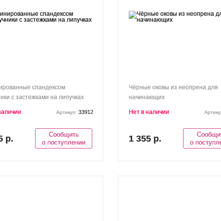
ированные спандексом
Чёрные оковы из неопрена для
ики с застежками на липучках
начинающих
наличии
Нет в наличии
33912
Артикул:
Артику
Сообщить
Сообщи
5 р.
1 355 р.
о поступлении
о поступл