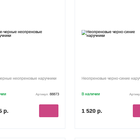
черные неопреновые наручники
Неопреновые черно-синие нару
ичии
В наличии
88873
Артикул:
Артику
5 р.
1 520 р.