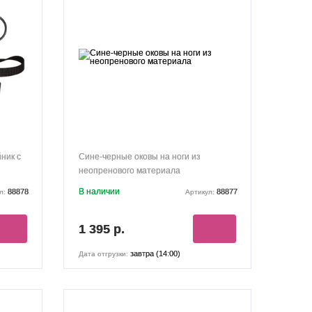
ник с
Сине-черные оковы на ноги из
неопренового материала
В наличии
88878
88877
л:
Артикул:
1 395 р.
завтра (14:00)
Дата отгрузки: