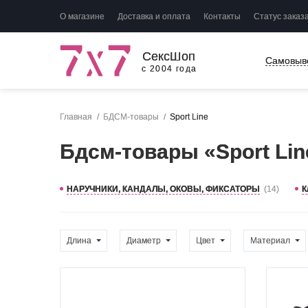
О магазине
Доставка и оплата
Контакты
Статус заказ
СексШоп
Самовыв
с 2004 года
Главная
БДСМ-товары
Sport Line
Бдсм-товары «Sport Lin
НАРУЧНИКИ, КАНДАЛЫ, ОКОВЫ, ФИКСАТОРЫ
(14)
К
Длина
Диаметр
Цвет
Материал