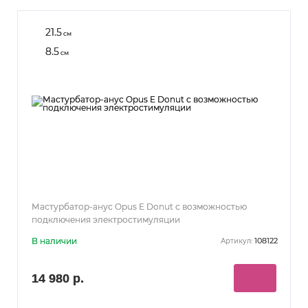
21.5
см
8.5
см
Мастурбатор-анус Opus E Donut с возможностью
подключения электростимуляции
В наличии
108122
Артикул:
14 980 р.