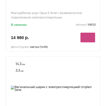
Мастурбатор-анус Opus E Anal с возможностью
подключения электростимуляции
В наличии
108123
Артикул:
14 980 р.
завтра (14:00)
Дата отгрузки:
14.3
см
3.3
см