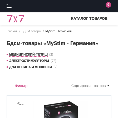
0
КАТАЛОГ ТОВАРОВ
Главная
БДСМ-товары
MyStim - Германия
Бдсм-товары «MyStim - Германия»
(3)
МЕДИЦИНСКИЙ ФЕТИШ
(72)
ЭЛЕКТРОСТИМУЛЯТОРЫ
(2)
ДЛЯ ПЕНИСА И МОШОНКИ
Фильтр
Сортировка
товаров
6
см