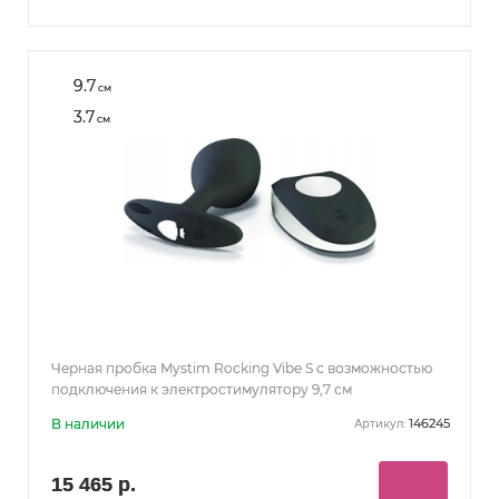
9.7
см
3.7
см
Черная пробка Mystim Rocking Vibe S с возможностью
подключения к электростимулятору 9,7 см
В наличии
146245
Артикул:
15 465 р.