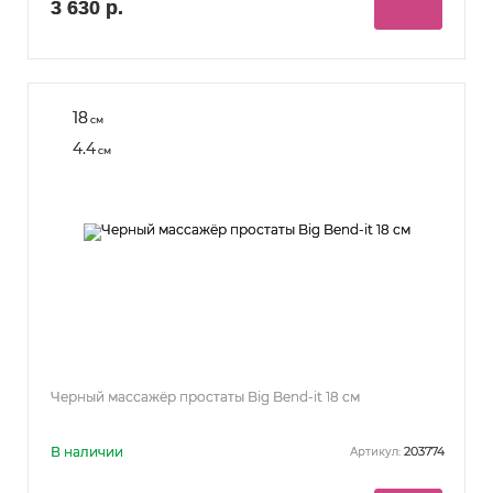
3 630 р.
18
см
4.4
см
Черный массажёр простаты Big Bend-it 18 см
В наличии
203774
Артикул: