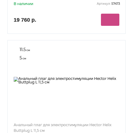
В наличии
57473
Артикул:
19 760 р.
11.5
см
5
см
Анальный плаг для электростимуляции Hector Helix
Buttplug L 11,5 см