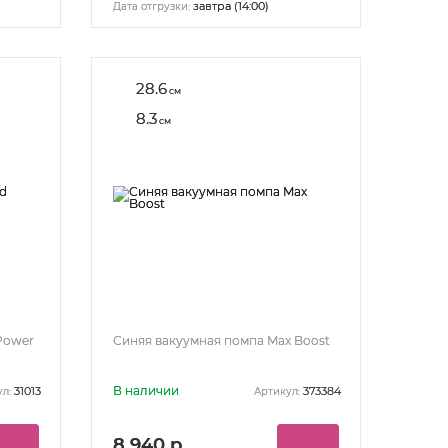
завтра (14:00)
Дата отгрузки:
28.6
см
8.3
см
Power
Синяя вакуумная помпа Max Boost
В наличии
31013
373384
л:
Артикул:
8 940 р.