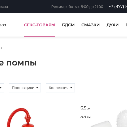
+7 (977) 
аказа
Режим работы
с 9:00 до 21:00
воз
СЕКС-ТОВАРЫ
БДСМ
СМАЗКИ
ДУХИ
ы
е помпы
Поставщики
Коллекция
6.5
см
5.4
см