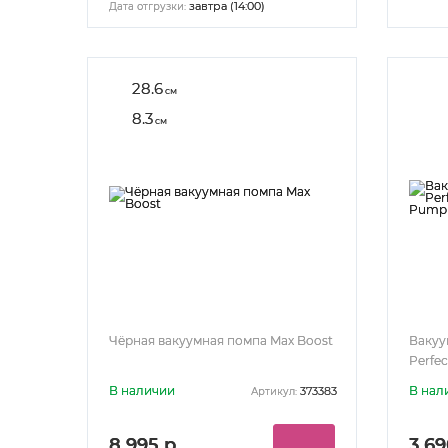
завтра (14:00)
Дата отгрузки:
28.6
см
8.3
см
Чёрная вакуумная помпа Max Boost
Вакуу
Perfec
В наличии
В нал
373383
Артикул:
8 995 р.
3 69