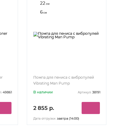
22
см
6
см
er
Помпа для пениса с вибропулей
Vibrating Man Pump
В наличии
49861
38191
л:
Артикул:
2 855 р.
завтра (14:00)
Дата отгрузки: