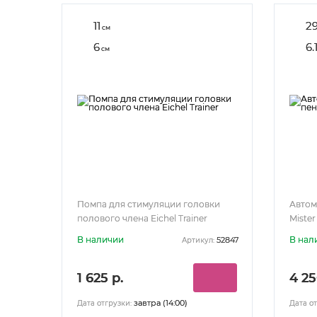
11
2
см
6
6.
см
Помпа для стимуляции головки
Автом
полового члена Eichel Trainer
Mister
В наличии
В нал
52847
Артикул:
1 625 р.
4 25
завтра (14:00)
Дата отгрузки:
Дата от