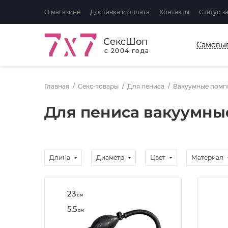
О магазине
Доставка и оплата
Контакты
Статус з
СексШоп
Самовы
с 2004 года
Главная
Секс-товары
Для пениса
Вакуумные помп
Для пениса вакуумны
Длина
Диаметр
Цвет
Материал
23
см
5.5
см