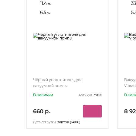
11.4
33
см
6.5
5.
см
Чёрный уплотнитель для
Вакуу
вакуумной помпы
Vibrat
В наличии
В нал
37821
Артикул:
660 р.
8 92
завтра (14:00)
Дата отгрузки: