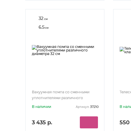
32
см
6.5
см
Вакуумная помпа со сменными
Телес
уплотнителями различного
диаметра 32 см
В наличии
В нал
37210
Артикул:
3 435 р.
550 