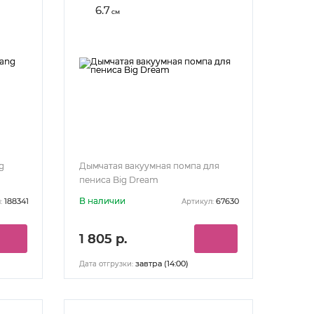
6.7
см
g
Дымчатая вакуумная помпа для
пениса Big Dream
В наличии
188341
67630
:
Артикул:
1 805 р.
завтра (14:00)
Дата отгрузки: