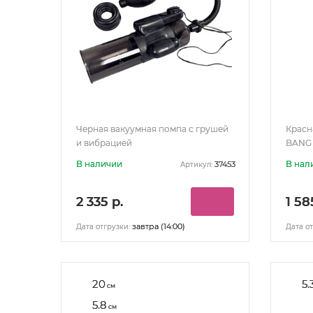
Черная вакуумная помпа с грушей
Красн
и вибрацией
BANG
В наличии
В нал
37453
Артикул:
2 335 р.
1 58
завтра (14:00)
Дата отгрузки:
Дата от
20
5.
см
5.8
см