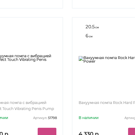
20.5
см
6
см
мная помпа с вибрацией
Вакуумная помпа Rock Hard 
t Touch Vibrating Penis Pump
ичии
В наличии
51798
Артикул:
Артику
0 р.
4 330 р.