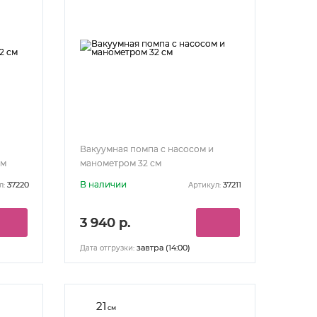
Вакуумная помпа с насосом и
см
манометром 32 см
В наличии
37220
37211
л:
Артикул:
3 940 р.
завтра (14:00)
Дата отгрузки:
21
см