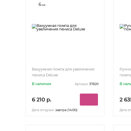
6
см
Вакуумная помпа для увеличения
Ручно
пениса Deluxe
помп
В наличии
В нал
37820
Артикул:
6 210 р.
2 63
завтра (14:00)
Дата отгрузки:
Дата от