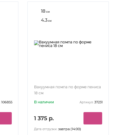
18
см
4.3
см
Вакуумная помпа по форме пениса
18 см
В наличии
106855
37231
:
Артикул:
1 375 р.
завтра (14:00)
Дата отгрузки: