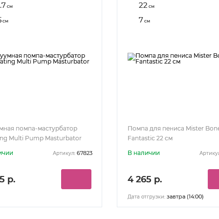
.7
22
см
см
5
7
см
см
мная помпа-мастурбатор
Помпа для пениса Mister Bon
ing Multi Pump Masturbator
Fantastic 22 см
ичии
В наличии
67823
Артикул:
Артику
5 р.
4 265 р.
завтра (14:00)
Дата отгрузки: