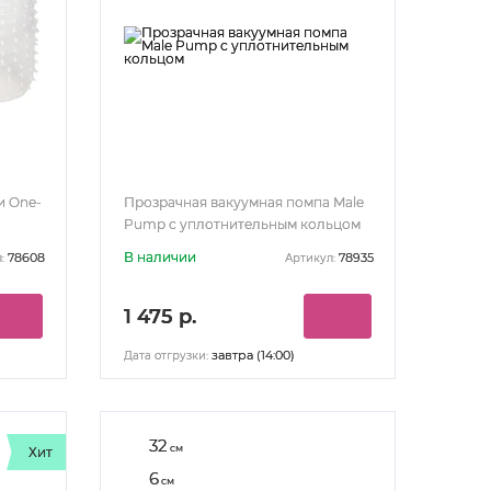
и One-
Прозрачная вакуумная помпа Male
Pump с уплотнительным кольцом
В наличии
78608
78935
:
Артикул:
1 475 р.
завтра (14:00)
Дата отгрузки:
32
см
Хит
6
см