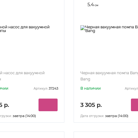
5.4
см
й насос для вакуумной
Черная вакуумная помпа Ban
ы
Bang
ичии
В наличии
37243
Артикул:
Артикул
5 р.
3 305 р.
завтра (14:00)
завтра (14:00)
грузки:
Дата отгрузки: