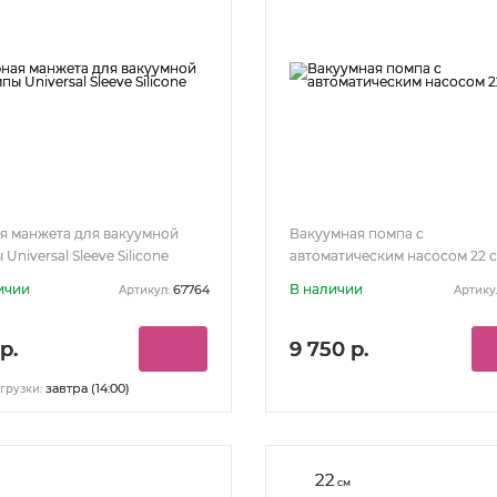
я манжета для вакуумной
Вакуумная помпа с
Universal Sleeve Silicone
автоматическим насосом 22 
ичии
В наличии
67764
Артикул:
Артику
р.
9 750 р.
завтра (14:00)
грузки:
22
см