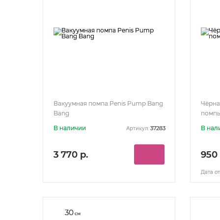
Вакуумная помпа Penis Pump Bang
Чёрна
Bang
помпы 
В наличии
В нал
37283
Артикул:
3 770 р.
950 
Дата от
30
см