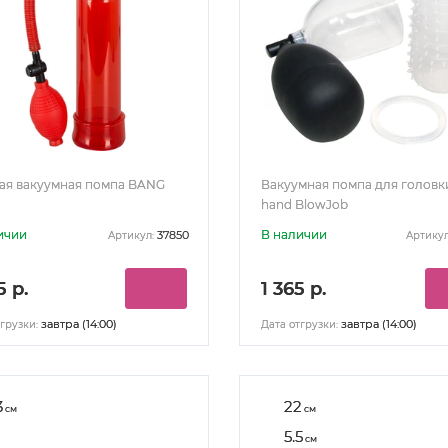
ая вакуумная помпа BANG
Вакуумная помпа для головк
hand BlowJob
ичии
В наличии
37850
Артикул:
Артикул
5 р.
1 365 р.
завтра (14:00)
завтра (14:00)
грузки:
Дата отгрузки:
3
22
см
см
5.5
см