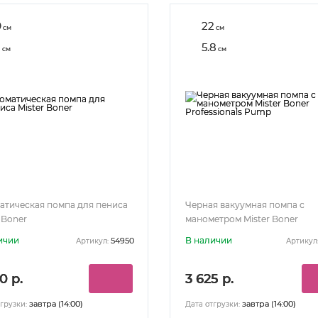
9
22
см
см
1
5.8
см
см
атическая помпа для пениса
Черная вакуумная помпа с
 Boner
манометром Mister Boner
Professionals Pump
ичии
В наличии
54950
Артикул:
Артикул
0 р.
3 625 р.
завтра (14:00)
завтра (14:00)
грузки:
Дата отгрузки: