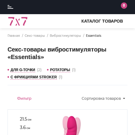
0
КАТАЛОГ ТОВАРОВ
Главная
Секс-товары
Вибростимуляторы
Essentials
Секс-товары вибростимуляторы
«Essentials»
(2)
(1)
ДЛЯ G-ТОЧКИ
РОТАТОРЫ
(1)
С ФРИКЦИЯМИ STROKER
Фильтр
Сортировка
товаров
21.5
см
3.6
см