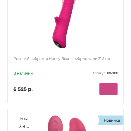
Розовый вибратор Honey Bear с ребрышками 21,5 см
В наличии
106908
Артикул:
6 525 р.
14
см
Новинка
3.8
см