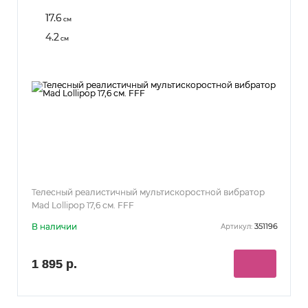
17.6
см
4.2
см
Телесный реалистичный мультискоростной вибратор
Mad Lollipop 17,6 см. FFF
В наличии
351196
Артикул:
1 895 р.