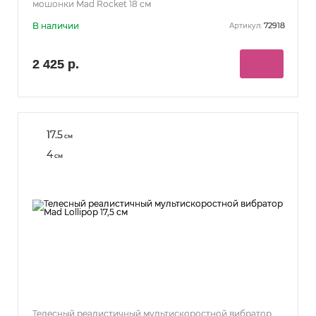
мошонки Mad Rocket 18 см
В наличии
72918
Артикул:
2 425 р.
17.5
см
4
см
Телесный реалистичный мультискоростной вибратор