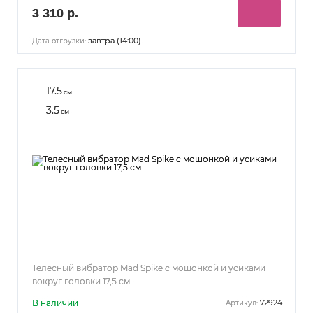
3 310 р.
завтра (14:00)
Дата отгрузки:
17.5
см
3.5
см
Телесный вибратор Mad Spike с мошонкой и усиками
вокруг головки 17,5 см
В наличии
72924
Артикул: