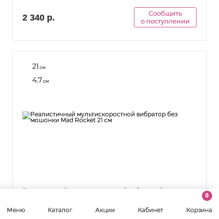
Сообщить
2 340 р.
о поступлении
21
см
4.7
см
Реалистичный мультискоростной вибратор без
0
мошонки Mad Rocket 21 см
Меню
Каталог
Акции
Кабинет
Корзина
Нет в наличии
72922
Артикул: