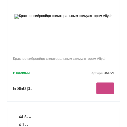
Красное виброяйцо с клиторальным стимулятором Aliyah
В наличии
451221
Артикул:
5 850 р.
44.5
см
4.1
см