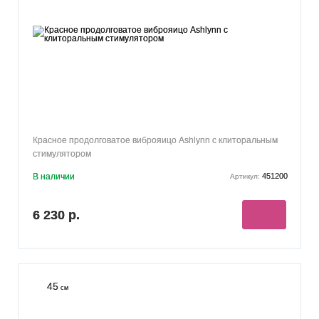
Красное продолговатое виброяицо Ashlynn с клиторальным
стимулятором
В наличии
451200
Артикул:
6 230 р.
45
см