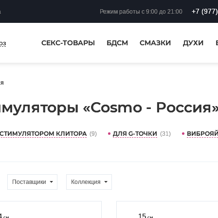
+7 (977
а
Режим работы
с 9:00 до 21:00
СЕКС-ТОВАРЫ
БДСМ
СМАЗКИ
ДУХИ
оз
ия
муляторы «Cosmo - Россия
 СТИМУЛЯТОРОМ КЛИТОРА
ДЛЯ G-ТОЧКИ
ВИБРОЯ
(9)
(31)
Поставщики
Коллекция
4
15
см
см