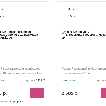
16
см
см
5
3.5
см
см
ый перезаряжаемый вибратор-
Розовый фигурный вибростимул
 с 10 режимами вибрации 21 см
для G-массажа 16 см
ичии
В наличии
223947
Артикул:
Артикул
5 р.
2 585 р.
завтра (14:00)
грузки: