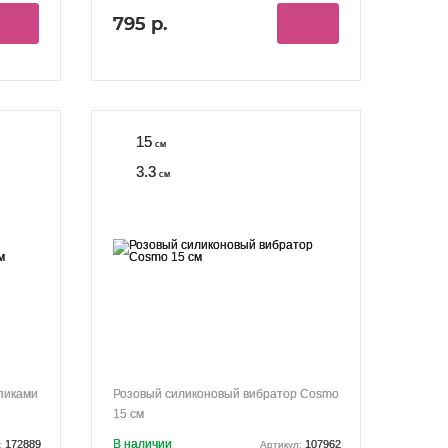
795 р.
15
см
3.3
см
пиками
Розовый силиконовый вибратор Cosmo
15 см
В наличии
172889
107962
:
Артикул: