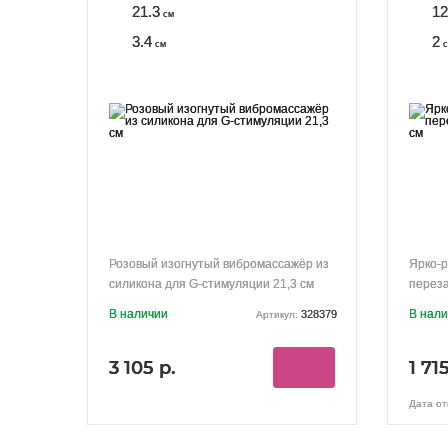
21.3
12
см
3.4
2
см
с
Розовый изогнутый вибромассажёр из
Ярко-р
силикона для G-стимуляции 21,3 см
перез
В наличии
В нал
328379
Артикул:
3 105 р.
1 715
Дата от