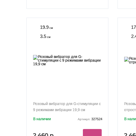
19.9
17
см
3.5
2.
см
Розовый вибратор для G-стимуляции с
Розовы
9 режимами вибрации 19,9 см
отрост
В наличии
В нал
327524
Артикул:
2 460 р.
2 46