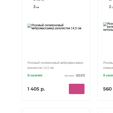
3
2
см
с
Розовый силиконовый вибромассажер-
Розов
реалистик 14,5 см
поверх
В наличии
В нал
321372
Артикул:
1 405 р.
560 