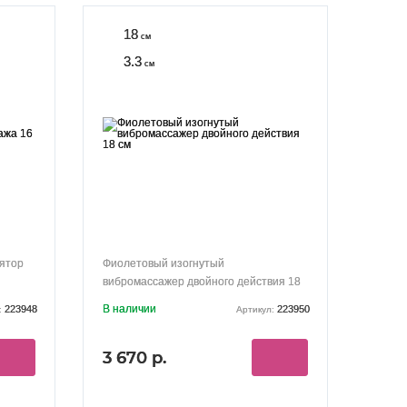
18
см
3.3
см
ятор
Фиолетовый изогнутый
вибромассажер двойного действия 18
см
В наличии
223948
223950
:
Артикул:
3 670 р.