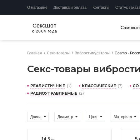
О магазине
Доставка и оплата
Контакты
Статус заказ
СексШоп
Самовыв
с 2004 года
Главная
Секс-товары
Вибростимуляторы
Cosmo - Росс
Секс-товары вибрости
РЕАЛИСТИЧНЫЕ
КЛАССИЧЕСКИЕ
СО
(1)
(7)
РАДИОУПРАВЛЯЕМЫЕ
(2)
Длина
Диаметр
Цвет
Материал
14.5
5.
см