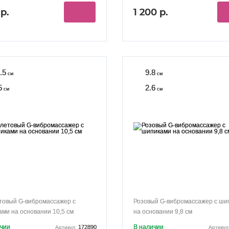
р.
1 200 р.
.5
9.8
см
см
5
2.6
см
см
товый G-вибромассажер с
Розовый G-вибромассажер с ши
ми на основании 10,5 см
на основании 9,8 см
ичии
В наличии
172890
Артикул:
Артикул