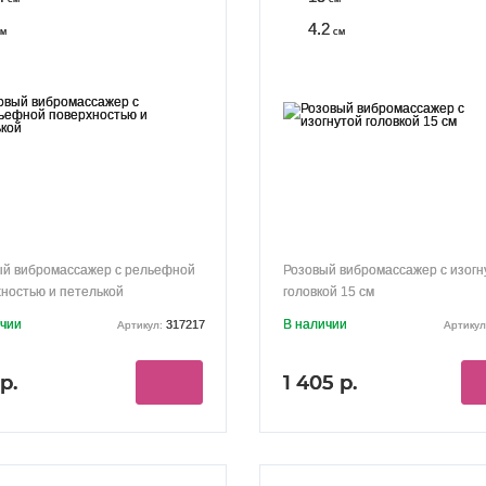
4.2
м
см
ый вибромассажер с рельефной
Розовый вибромассажер с изогн
ностью и петелькой
головкой 15 см
ичии
В наличии
317217
Артикул:
Артикул
р.
1 405 р.