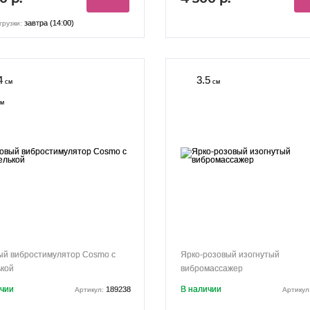
завтра (14:00)
грузки:
4
3.5
см
см
м
ый вибростимулятор Cosmo с
Ярко-розовый изогнутый
ькой
вибромассажер
ичии
В наличии
189238
Артикул:
Артикул