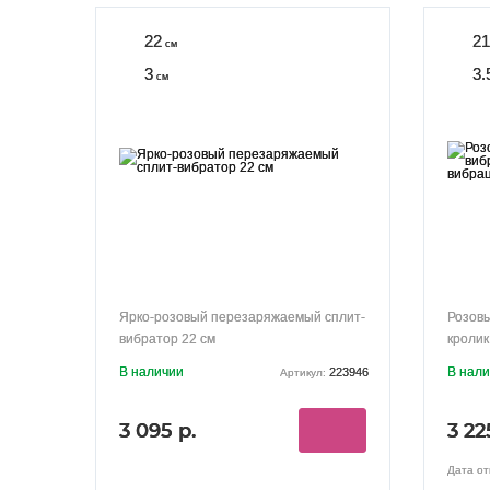
22
21
см
3
3.
см
Ярко-розовый перезаряжаемый сплит-
Розов
вибратор 22 см
кролик
В наличии
В нал
223946
Артикул:
3 095 р.
3 22
Дата от