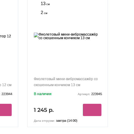
13
см
2
см
Фиолетовый мини-вибромассажёр со
 12 см
скошенным кончиком 13 см
В наличии
223944
223945
:
Артикул:
1 245 р.
завтра (14:00)
Дата отгрузки: