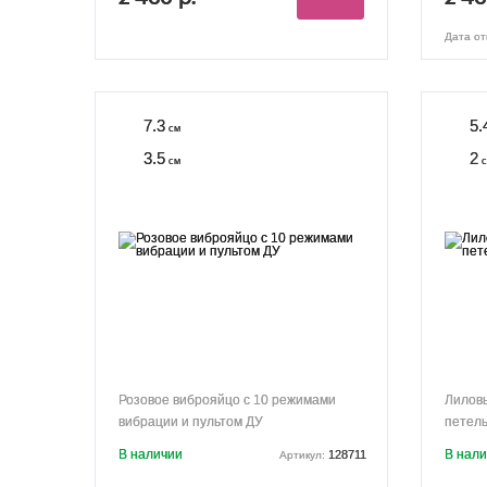
Дата от
7.3
5.
см
3.5
2
см
с
Розовое виброяйцо с 10 режимами
Лилов
вибрации и пультом ДУ
петел
В наличии
В нал
128711
Артикул: