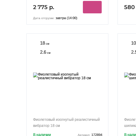
2 775 р.
580 
завтра (14:00)
Дата отгрузки:
18
10
см
2.6
2.
см
Фиолетовый изогнутый реалистичный
Фиоле
вибратор 18 см
шипика
В наличии
В нал
172894
Артикул: