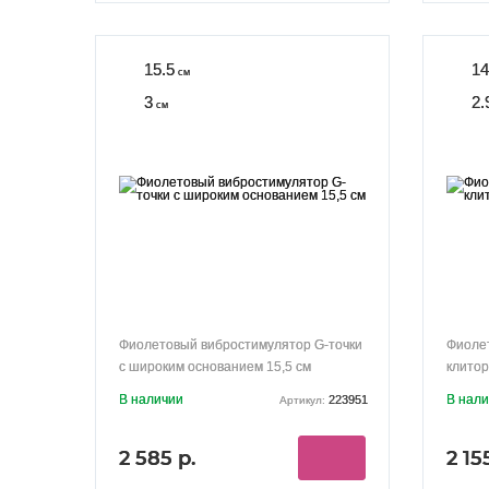
15.5
14
см
3
2.
см
Фиолетовый вибростимулятор G-точки
Фиоле
с широким основанием 15,5 см
клитор
В наличии
В нал
223951
Артикул:
2 585 р.
2 15