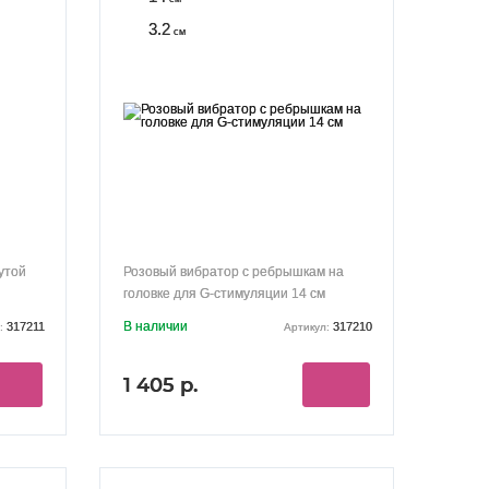
3.2
см
утой
Розовый вибратор с ребрышкам на
головке для G-стимуляции 14 см
В наличии
317211
317210
:
Артикул:
1 405 р.