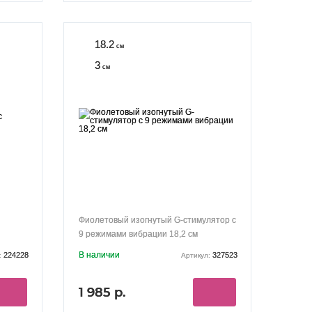
18.2
см
3
см
Фиолетовый изогнутый G-стимулятор с
9 режимами вибрации 18,2 см
В наличии
224228
327523
:
Артикул:
1 985 р.