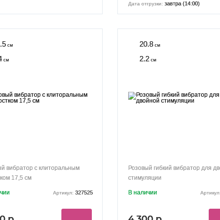
завтра (14:00)
Дата отгрузки:
.5
20.8
см
см
4
2.2
см
см
й вибратор с клиторальным
Розовый гибкий вибратор для д
ком 17,5 см
стимуляции
ичии
В наличии
327525
Артикул:
Артикул
0 р.
4 300 р.