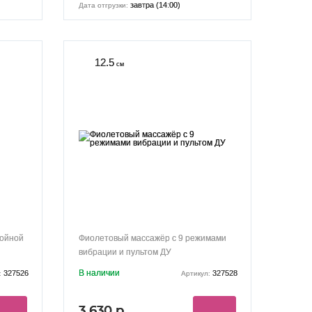
завтра (14:00)
Дата отгрузки:
12.5
см
войной
Фиолетовый массажёр с 9 режимами
вибрации и пультом ДУ
В наличии
327526
327528
:
Артикул:
3 630 р.