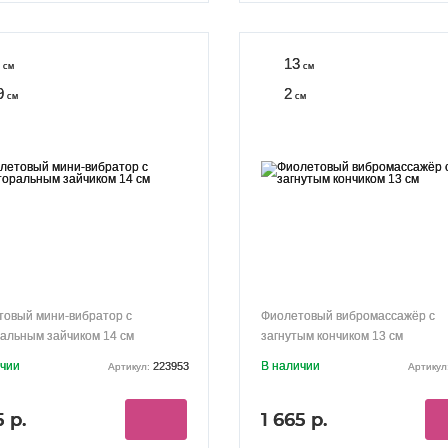
13
см
см
9
2
см
см
товый мини-вибратор с
Фиолетовый вибромассажёр с
альным зайчиком 14 см
загнутым кончиком 13 см
ичии
В наличии
223953
Артикул:
Артикул
5 р.
1 665 р.