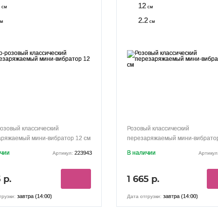
12
см
см
2.2
м
см
озовый классический
Розовый классический
аряжаемый мини-вибратор 12 см
перезаряжаемый мини-вибратор
ичии
В наличии
223943
Артикул:
Артикул
 р.
1 665 р.
завтра (14:00)
завтра (14:00)
грузки:
Дата отгрузки: