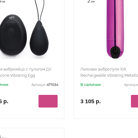
3
2
см
см
е виброяйцо с пультом ДУ
Лиловая вибропуля 10X
licone Vibrating Egg
Rechargeable Vibrating Metalli
Bullet
ичии
В наличии
477034
Артикул:
Артикул
5 р.
3 105 р.
6