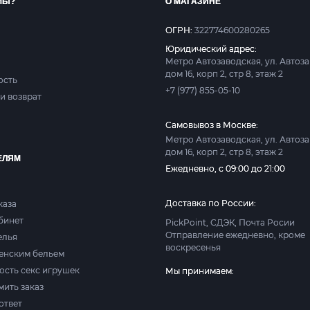
МЫ?
О МАГАЗИНЕ
ОГРН:
322774600280265
Юридический адрес:
Метро Автозаводская, ул. Автоз
дом 16, корп 2, стр 8, этаж 2
ость
+7 (977) 855-05-10
и возврат
Самовывоз в Москве:
Метро Автозаводская, ул. Автоз
дом 16, корп 2, стр 8, этаж 2
ЕЛЯМ
Ежедневно, с 09:00 до 21:00
Доставка по России:
каза
абинет
PickPoint, СДЭК, Почта Росии
Отправление ежедневно, кроме
елья
воскресенья
женским бельем
ость секс игрушек
Мы принимаем:
мить заказ
ответ