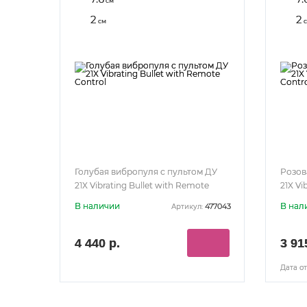
см
2
2
см
с
Голубая вибропуля с пультом ДУ
Розов
21X Vibrating Bullet with Remote
21X Vi
Control
Contr
В наличии
В нал
477043
Артикул:
4 440 р.
3 91
Дата от