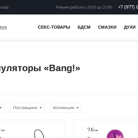
+7 (977) 
аказа
Режим работы
с 9:00 до 21:00
воз
СЕКС-ТОВАРЫ
БДСМ
СМАЗКИ
ДУХИ
муляторы «Bang!»
Поставщики
Коллекция
1
7.6
см
см