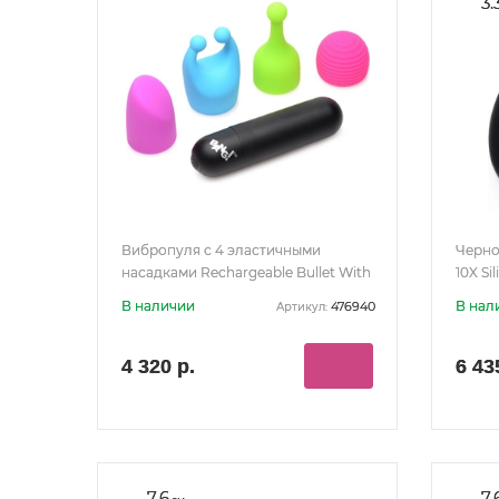
3.
Вибропуля с 4 эластичными
Черно
насадками Rechargeable Bullet With
10X Si
4 Attachments
В наличии
В нал
476940
Артикул:
4 320 р.
6 43
7.6
7.