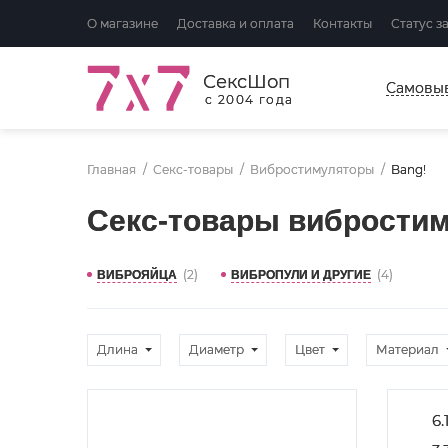
О магазине
Доставка и оплата
Контакты
Статус з
СексШоп
Самовы
с 2004 года
Главная
Секс-товары
Вибростимуляторы
Bang!
Секс-товары вибрости
(2)
(4)
ВИБРОЯЙЦА
ВИБРОПУЛИ И ДРУГИЕ
Длина
Диаметр
Цвет
Материал
6.