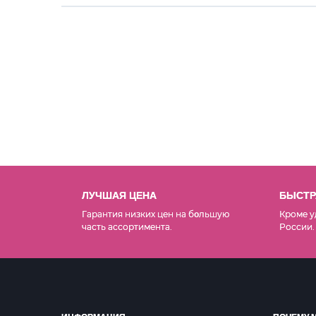
ЛУЧШАЯ ЦЕНА
БЫСТР
Гарантия низких цен на б
льшую
Кроме у
о
часть ассортимента.
России.