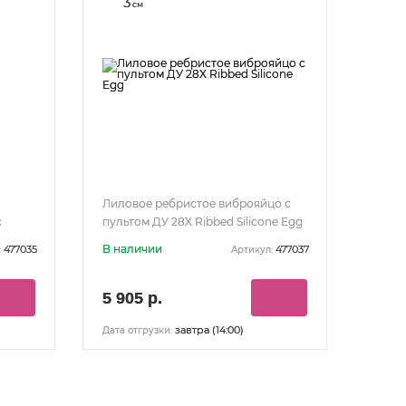
3
см
Лиловое ребристое виброяйцо с
c
пультом ДУ 28X Ribbed Silicone Egg
В наличии
477035
477037
:
Артикул:
5 905 р.
завтра (14:00)
Дата отгрузки: