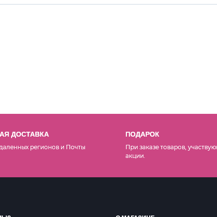
АЯ ДОСТАВКА
ПОДАРОК
даленных регионов и Почты
При заказе товаров, участвую
акции.