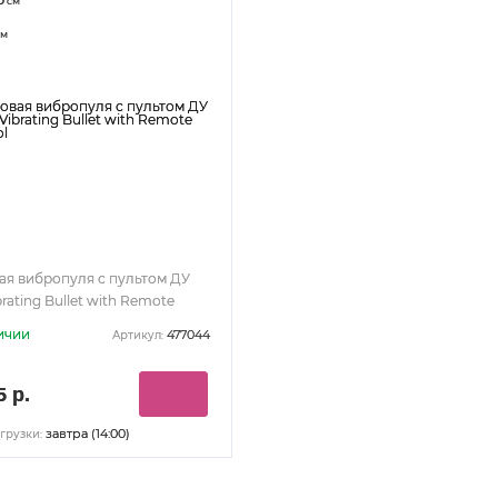
см
м
ая вибропуля с пультом ДУ
brating Bullet with Remote
ol
ичии
477044
Артикул:
5 р.
завтра (14:00)
грузки: