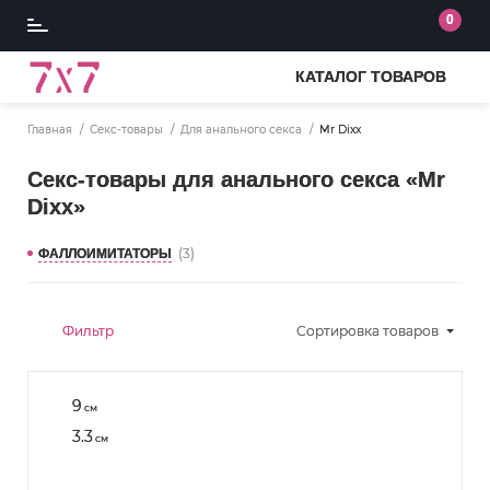
0
КАТАЛОГ ТОВАРОВ
Главная
Секс-товары
Для анального секса
Mr Dixx
Секс-товары для анального секса «Mr
Dixx»
(3)
ФАЛЛОИМИТАТОРЫ
Фильтр
Сортировка
товаров
9
см
3.3
см