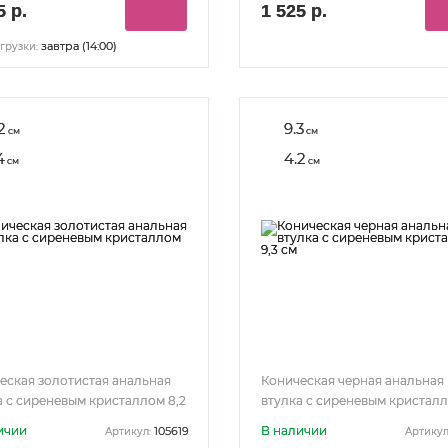
5 р.
1 525 р.
завтра (14:00)
грузки:
2
9.3
см
см
4
4.2
см
см
еская золотистая анальная
Коническая черная анальная
а с сиреневым кристаллом 8,2
втулка с сиреневым кристалл
см
ичии
В наличии
105619
Артикул:
Артикул