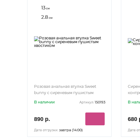
13
см
2.8
см
Розовая анальная втулка Sweet
Сирен
bunny с сиреневым пушистым
контр
хвостиком
В наличии
В нал
150193
Артикул:
890 р.
680 
завтра (14:00)
Дата отгрузки:
Дата от