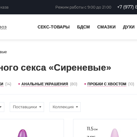
+7 (977) 
аказа
Режим работы
с 9:00 до 21:00
воз
СЕКС-ТОВАРЫ
БДСМ
СМАЗКИ
ДУХИ
вые
ного секса «Сиреневые»
(14)
(80)
(10)
КИ
АНАЛЬНЫЕ УКРАШЕНИЯ
ПРОБКИ С ХВОСТОМ
Поставщики
Коллекция
11.5
см