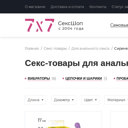
О магазине
Доставка и оплата
Контакты
Статус з
СексШоп
Самовы
с 2004 года
Главная
Секс-товары
Для анального секса
Сирене
Секс-товары для аналь
(6)
(1)
ВИБРАТОРЫ
ЦЕПОЧКИ И ШАРИКИ
ПРОБ
Длина
Диаметр
Цвет
Материал
17
см