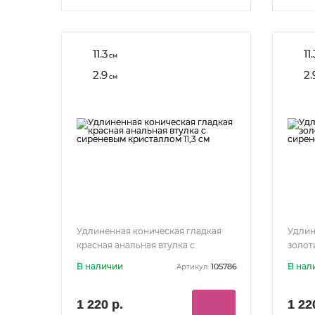
11.3
11.
см
2.9
2.
см
Удлиненная коническая гладкая
Удлин
красная анальная втулка с
золот
сиреневым кристаллом 11,3 см
сирен
В наличии
В нал
105786
Артикул:
1 220 р.
1 22