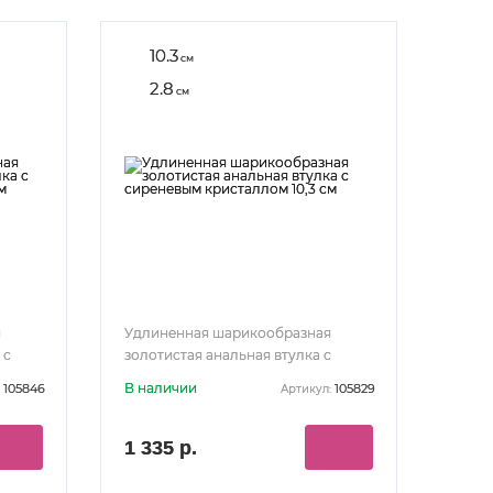
10.3
см
2.8
см
я
Удлиненная шарикообразная
 с
золотистая анальная втулка с
м
сиреневым кристаллом 10,3 см
В наличии
105846
105829
Артикул:
1 335 р.