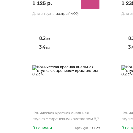
1 125 р.
1 23
завтра (14:00)
Дата отгрузки:
Дата от
8.2
8.
см
3.4
3.
см
Коническая красная анальная
Конич
втулка с сиреневым кристаллом 8,2
втулк
см.
см
В наличии
В нал
105637
Артикул: