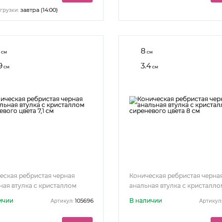
завтра (14:00)
грузки:
8
см
см
9
3.4
см
см
еская ребристая черная
Коническая ребристая черна
ная втулка с кристаллом
анальная втулка с кристалло
вого цвета 7,1 см
сиреневого цвета 8 см
ичии
В наличии
105696
Артикул:
Артикул: