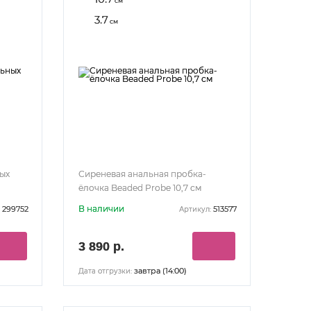
см
3.7
см
ных
Сиреневая анальная пробка-
ёлочка Beaded Probe 10,7 см
В наличии
299752
513577
Артикул:
3 890 р.
завтра (14:00)
Дата отгрузки: