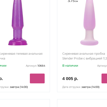
3.75
см
сиреневая гелевая анальная
Сиреневая анальная пробка
чка
Slender Probe с вибрацией 11,
ичии
В наличии
10664
Артикул:
Артикул
р.
4 005 р.
завтра (14:00)
завтра (14:00)
грузки:
Дата отгрузки: