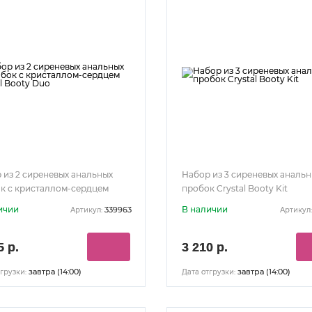
 из 2 сиреневых анальных
Набор из 3 сиреневых аналь
к с кристаллом-сердцем
пробок Crystal Booty Kit
al Booty Duo
ичии
В наличии
339963
Артикул:
Артикул:
5 р.
3 210 р.
завтра (14:00)
завтра (14:00)
грузки:
Дата отгрузки: