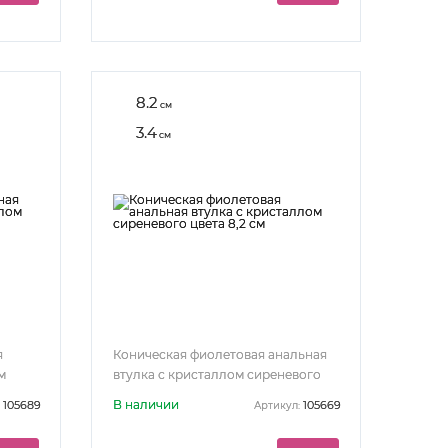
8.2
см
3.4
см
я
Коническая фиолетовая анальная
м
втулка с кристаллом сиреневого
цвета 8,2 см
В наличии
105689
105669
Артикул: