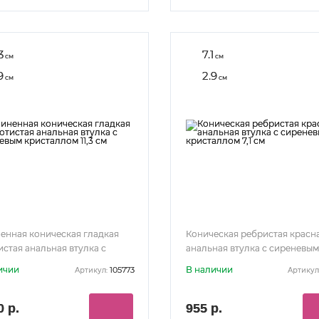
3
7.1
см
см
9
2.9
см
см
енная коническая гладкая
Коническая ребристая красн
истая анальная втулка с
анальная втулка с сиреневым
евым кристаллом 11,3 см
кристаллом 7,1 см
ичии
В наличии
105773
Артикул:
Артикул
0 р.
955 р.