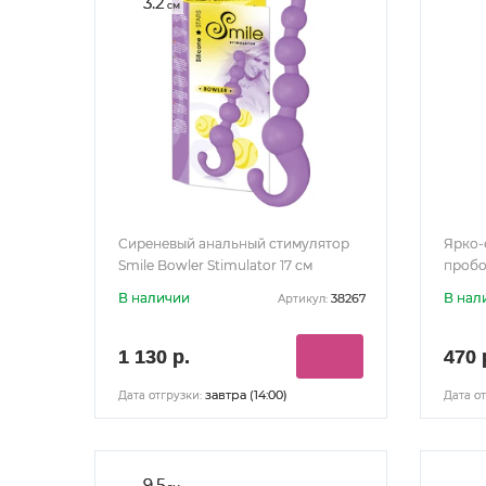
3.2
см
Сиреневый анальный стимулятор
Ярко-
Smile Bowler Stimulator 17 см
пробо
В наличии
В нал
38267
Артикул:
1 130 р.
470 
завтра (14:00)
Дата отгрузки:
Дата от
9.5