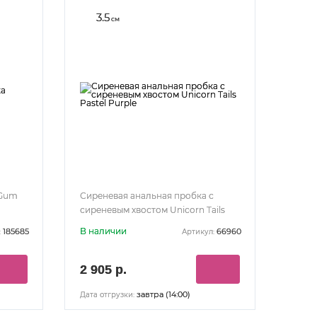
3.5
см
 Gum
Сиреневая анальная пробка с
сиреневым хвостом Unicorn Tails
Pastel Purple
В наличии
185685
66960
:
Артикул:
2 905 р.
завтра (14:00)
Дата отгрузки: