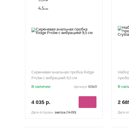
см
4.5
см
Сиреневая анальная пробка Ridge
Набор
Probe с вибрацией 9,5 см
пробо
Cryst
В наличии
В нал
513411
Артикул:
4 035 р.
2 68
завтра (14:00)
Дата отгрузки:
Дата от