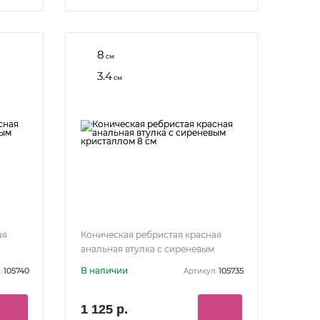
8
см
3.4
см
ая
Коническая ребристая красная
анальная втулка с сиреневым
кристаллом 8 см
В наличии
105740
105735
:
Артикул:
1 125 р.