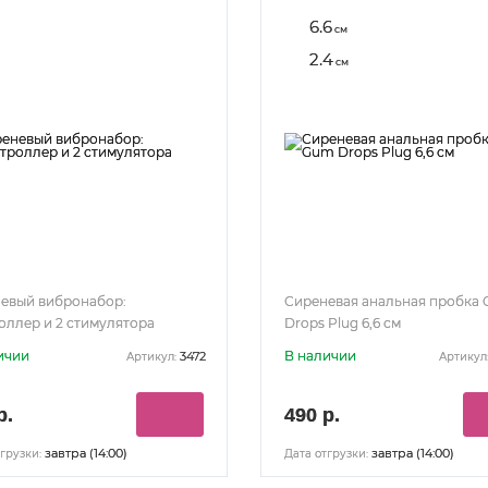
6.6
см
2.4
см
евый вибронабор:
Сиреневая анальная пробка
оллер и 2 стимулятора
Drops Plug 6,6 см
ичии
В наличии
3472
Артикул:
Артикул
р.
490 р.
завтра (14:00)
завтра (14:00)
грузки:
Дата отгрузки: