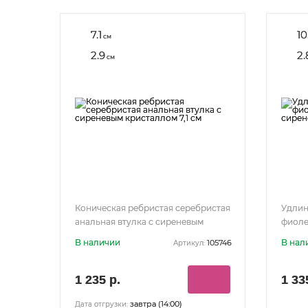
7.1
10
см
2.9
2.
см
Коническая ребристая серебристая
Удлин
анальная втулка с сиреневым
фиоле
кристаллом 7,1 см
сирен
В наличии
В нал
105746
Артикул:
1 235 р.
1 33
завтра (14:00)
Дата отгрузки: