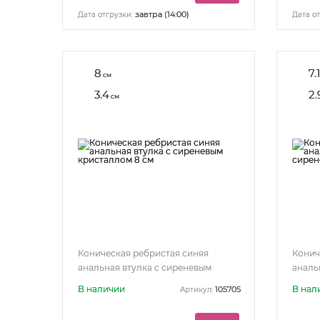
завтра (14:00)
Дата отгрузки:
Дата от
8
7.1
см
3.4
2.
см
Коническая ребристая синяя
Конич
анальная втулка с сиреневым
аналь
кристаллом 8 см
сирене
В наличии
В нал
105705
Артикул: