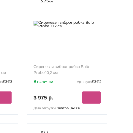
3.75
см
Сиреневая вибропробка Bulb
5 см
Probe 10,2 см
В наличии
513413
513412
:
Артикул:
3 975 р.
завтра (14:00)
Дата отгрузки:
10.7