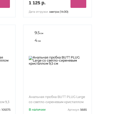
1 125 р.
завтра (14:00)
Дата отгрузки:
9.5
см
4
см
Анальная пробка BUTT PLUG Large
ом 9,3
со светло-сиреневым кристаллом
9,5 см
В наличии
105575
5685
:
Артикул: