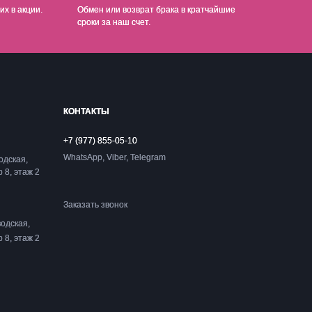
их в акции.
Обмен или возврат брака в кратчайшие
сроки за наш счет.
КОНТАКТЫ
+7 (977) 855-05-10
WhatsApp, Viber, Telegram
одская,
р 8, этаж 2
Заказать звонок
одская,
р 8, этаж 2