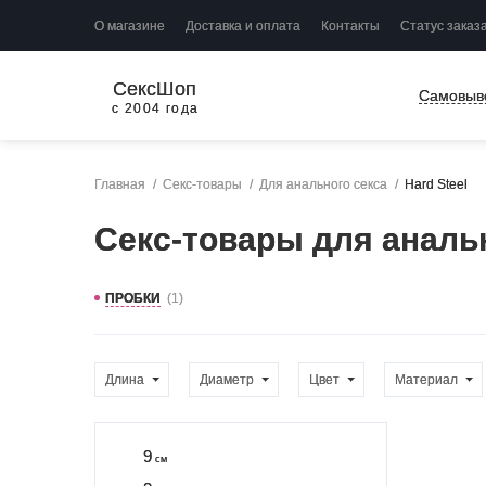
О магазине
Доставка и оплата
Контакты
Статус заказ
СексШоп
Самовыв
с 2004 года
Главная
Секс-товары
Для анального секса
Hard Steel
Секс-товары для анальн
ПРОБКИ
(1)
Длина
Диаметр
Цвет
Материал
9
см