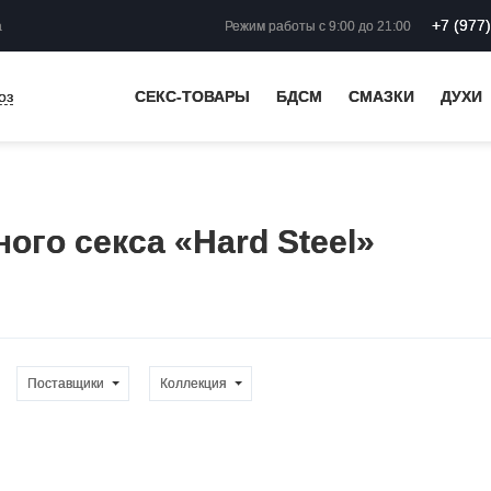
+7 (977
а
Режим работы
с 9:00 до 21:00
оз
СЕКС-ТОВАРЫ
БДСМ
СМАЗКИ
ДУХИ
ого секса «Hard Steel»
Поставщики
Коллекция