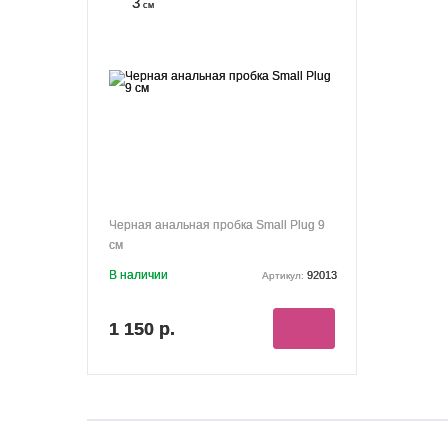
3
см
Черная анальная пробка Small Plug 9
см
В наличии
92013
Артикул:
1 150 р.