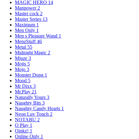
MAGIC HERO
14
Manpower
2
Master cock
2
Master Series
13
Maximum
1
Men Only
1
Men s Pleasure Wand
1
MenzStuff
46
Metal
55
Midnight Magic
2
Mjuze
3
Mojis
5
Mojo
3
Monster Dong
1
Mood
5
Mr Dixx
3
Mr.Play
21
Naturally Yours
3
Naughty Bits
3
Naughty Candy Hearts
1
Neon Luv Touch
2
NOTABU
2
O Play
1
Oinkz!
1
Online Only
1