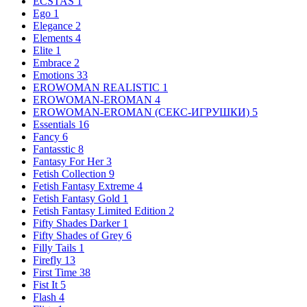
ECSTAS
1
Ego
1
Elegance
2
Elements
4
Elite
1
Embrace
2
Emotions
33
EROWOMAN REALISTIC
1
EROWOMAN-EROMAN
4
EROWOMAN-EROMAN (СЕКС-ИГРУШКИ)
5
Essentials
16
Fancy
6
Fantasstic
8
Fantasy For Her
3
Fetish Collection
9
Fetish Fantasy Extreme
4
Fetish Fantasy Gold
1
Fetish Fantasy Limited Edition
2
Fifty Shades Darker
1
Fifty Shades of Grey
6
Filly Tails
1
Firefly
13
First Time
38
Fist It
5
Flash
4