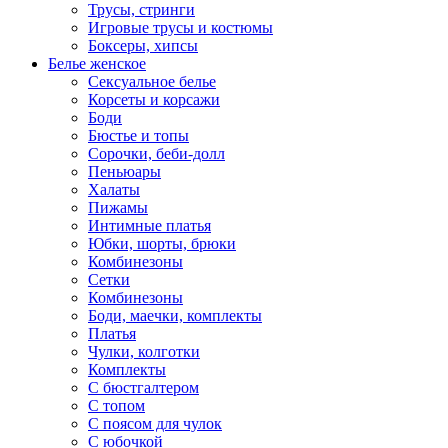
Трусы, стринги
Игровые трусы и костюмы
Боксеры, хипсы
Белье женское
Сексуальное белье
Корсеты и корсажи
Боди
Бюстье и топы
Сорочки, беби-долл
Пеньюары
Халаты
Пижамы
Интимные платья
Юбки, шорты, брюки
Комбинезоны
Сетки
Комбинезоны
Боди, маечки, комплекты
Платья
Чулки, колготки
Комплекты
С бюстгалтером
С топом
С поясом для чулок
С юбочкой