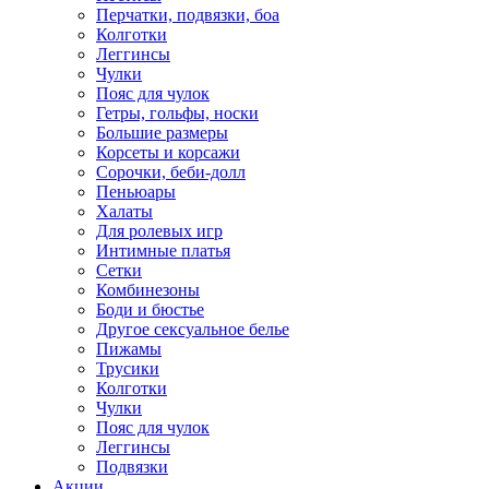
Перчатки, подвязки, боа
Колготки
Леггинсы
Чулки
Пояс для чулок
Гетры, гольфы, носки
Большие размеры
Корсеты и корсажи
Сорочки, беби-долл
Пеньюары
Халаты
Для ролевых игр
Интимные платья
Сетки
Комбинезоны
Боди и бюстье
Другое сексуальное белье
Пижамы
Трусики
Колготки
Чулки
Пояс для чулок
Леггинсы
Подвязки
Акции