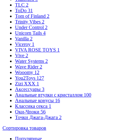
TLC
2
ToDo
31
Tom of Finland
2
Trinity Vibes
2
Under Control
2
Unicorn Tails
4
Vanilla
2
Viceroy
1
VIVA ROSE TOYS
1
Vive
2
Water Systems
2
Wave Rider
2
Wooomy
12
You2Toys
127
Zizi XXX
1
Аксессуары
3
Анальные втулки с кристаллом
100
Анальные конусы
16
Классика секса
1
Оки-Чпоки
56
Точки Джага-Джага
2
Сортировка
товаров
Популярные