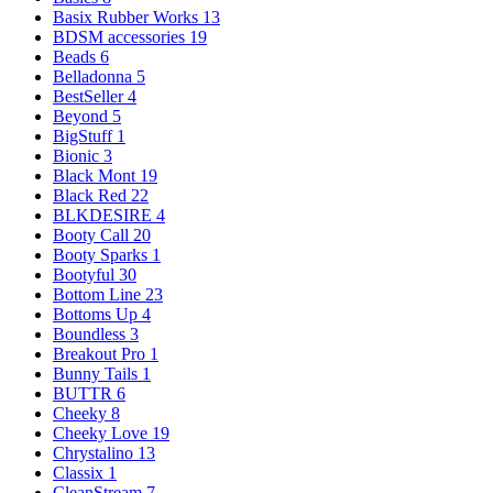
Basix Rubber Works
13
BDSM accessories
19
Beads
6
Belladonna
5
BestSeller
4
Beyond
5
BigStuff
1
Bionic
3
Black Mont
19
Black Red
22
BLKDESIRE
4
Booty Call
20
Booty Sparks
1
Bootyful
30
Bottom Line
23
Bottoms Up
4
Boundless
3
Breakout Pro
1
Bunny Tails
1
BUTTR
6
Cheeky
8
Cheeky Love
19
Chrystalino
13
Classix
1
CleanStream
7