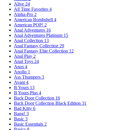
Alive
24
All Time Favorites
4
Alpha-Pro
2
American Bombshell
4
American POP!
2
Anal Adventures
16
Anal Adventures Platinum
15
Anal Collection
13
Anal Fantasy Collection
29
Anal Fantasy Elite Collection
12
Anal Play
2
Anal Toys
24
Anos
4
Apollo
1
Ass Thumpers
3
Avant
4
B Yours
13
B Yours Plus
4
Back Door Collection
16
Back Door Collection Black Edition
31
Bad Kitty
6
Bang!
3
Basic
3
Basic Essentials
2
Basics
8