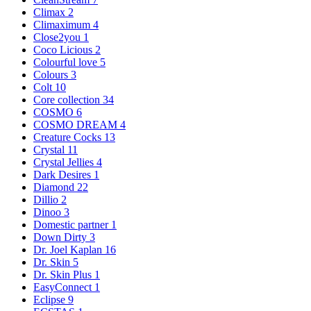
Climax
2
Climaximum
4
Close2you
1
Coco Licious
2
Colourful love
5
Colours
3
Colt
10
Core collection
34
COSMO
6
COSMO DREAM
4
Creature Cocks
13
Crystal
11
Crystal Jellies
4
Dark Desires
1
Diamond
22
Dillio
2
Dinoo
3
Domestic partner
1
Down Dirty
3
Dr. Joel Kaplan
16
Dr. Skin
5
Dr. Skin Plus
1
EasyConnect
1
Eclipse
9