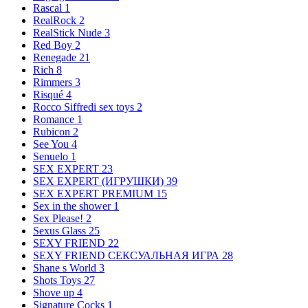
Rascal
1
RealRock
2
RealStick Nude
3
Red Boy
2
Renegade
21
Rich
8
Rimmers
3
Risqué
4
Rocco Siffredi sex toys
2
Romance
1
Rubicon
2
See You
4
Senuelo
1
SEX EXPERT
23
SEX EXPERT (ИГРУШКИ)
39
SEX EXPERT PREMIUM
15
Sex in the shower
1
Sex Please!
2
Sexus Glass
25
SEXY FRIEND
22
SEXY FRIEND СЕКСУАЛЬНАЯ ИГРА
28
Shane s World
3
Shots Toys
27
Shove up
4
Signature Cocks
1