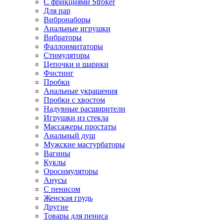
С фрикциями Stroker
Для пар
Вибронаборы
Анальные игрушки
Вибраторы
Фаллоимитаторы
Стимуляторы
Цепочки и шарики
Фистинг
Пробки
Анальные украшения
Пробки с хвостом
Надувные расширители
Игрушки из стекла
Массажеры простаты
Анальный душ
Мужские мастурбаторы
Вагины
Куклы
Оросимуляторы
Анусы
С пенисом
Женская грудь
Другие
Товары для пениса