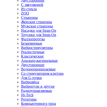
Двусторонние
С эякуляцией
Из стекла
ZOO
Страпоны
Женские страпоны
Мужские страпоны
Насадки для Strap-On
Трусики для Strap-On
Фаллопротезы
Безремневые
Вибростимуляторы
Реалистичные
Классические
Анально-вагинальные
Двусторонние
Водонепроницаемые
Со стимулятором клитора
Для G-точки
Виброяйца
Вибропули и другие
Радиоуправляемые
Hi-Tech
Ротаторы
Компьютерного типа