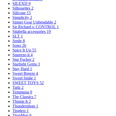
SILEXD
9
Silhouettes
2
Silicone
15
Simplicity
2
Sinner Gear Unbendable
2
Sir Richard s: CONTROL
1
Sitabella accessories
19
SLT
1
Smile
8
Sono
26
Spice It Up
55
Squeeze-it
4
Star Fucker
2
Starlight Gems
3
Stay Hard
1
Sweet Breeze
4
Sweet Smile
1
SWEET TOYS
52
Tailz
2
Temptasia
9
The Classics
7
Thump It
2
Thunderplugs
1
Tinglers
1
TitanMen
9