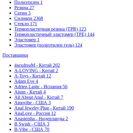
Полиэтилен
1
Резина
27
Сатин
3
Силикон
2368
Стекло
171
Термопластичная резина (TPR)
123
Термопластичный эластомер (TPE)
144
Эластомер
1
Эластомер (полиэтилен гель)
124
Поставщики
4sexdreaM - Китай
202
A-LOVING - Китай
2
A-Toys - Китай
12
Adam Eve
4
Adrien Lastic - Испания
56
Aisnn - Китай
4
All About Anal - Китай
7
Amovibe - США
3
Anal Jewelry Plug - Китай
190
AnaLove - Россия
12
Anasteisha - Нидерланды
2
B Swish - США
3
B-Vibe - США
70