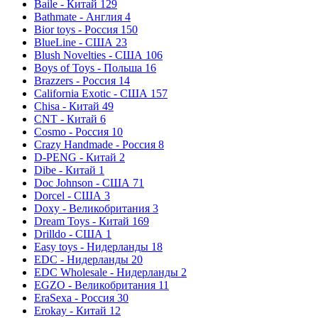
Baile - Китай
129
Bathmate - Англия
4
Bior toys - Россия
150
BlueLine - США
23
Blush Novelties - США
106
Boys of Toys - Польша
16
Brazzers - Россия
14
California Exotic - США
157
Chisa - Китай
49
CNT - Китай
6
Cosmo - Россия
10
Crazy Handmade - Россия
8
D-PENG - Китай
2
Dibe - Китай
1
Doc Johnson - США
71
Dorcel - США
3
Doxy - Великобритания
3
Dream Toys - Китай
169
Drilldo - США
1
Easy toys - Нидерланды
18
EDC - Нидерланды
20
EDC Wholesale - Нидерланды
2
EGZO - Великобритания
11
EraSexa - Россия
30
Erokay - Китай
12