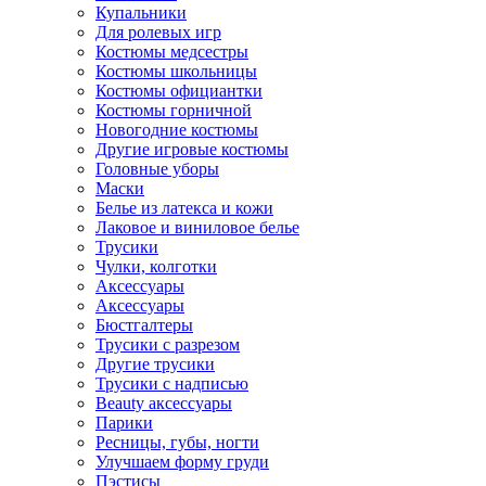
Купальники
Для ролевых игр
Костюмы медсестры
Костюмы школьницы
Костюмы официантки
Костюмы горничной
Новогодние костюмы
Другие игровые костюмы
Головные уборы
Маски
Белье из латекса и кожи
Лаковое и виниловое белье
Трусики
Чулки, колготки
Аксессуары
Аксессуары
Бюстгалтеры
Трусики с разрезом
Другие трусики
Трусики с надписью
Beauty аксессуары
Парики
Ресницы, губы, ногти
Улучшаем форму груди
Пэстисы