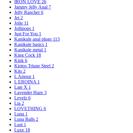
IRON LOVE
26
Jammy Jelly Anal
7
Jelly Rancher
6
Jet
2
Jolie
11
Jollipops
1
Just For You
1
Kanikule anal plugs
113
Kanikule basics
1
Kanikule metal
1
King Cock
18
Kink
6
Kiotos Triune Steel
2
Kits
2
L Amour
1
L EROINA
1
Late X
1
Lavender Haze
3
Levelz
6
Lia
2
LOVETHING
6
Luna
1
Luna Balls
2
Lust
1
Luxe
18