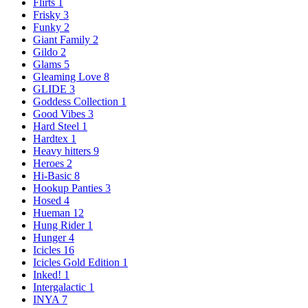
Flirts
1
Frisky
3
Funky
2
Giant Family
2
Gildo
2
Glams
5
Gleaming Love
8
GLIDE
3
Goddess Collection
1
Good Vibes
3
Hard Steel
1
Hardtex
1
Heavy hitters
9
Heroes
2
Hi-Basic
8
Hookup Panties
3
Hosed
4
Hueman
12
Hung Rider
1
Hunger
4
Icicles
16
Icicles Gold Edition
1
Inked!
1
Intergalactic
1
INYA
7