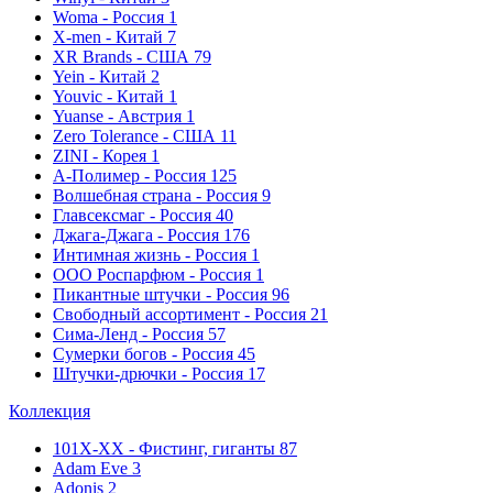
Woma - Россия
1
X-men - Китай
7
XR Brands - США
79
Yein - Китай
2
Youvic - Китай
1
Yuanse - Австрия
1
Zero Tolerance - США
11
ZINI - Корея
1
А-Полимер - Россия
125
Волшебная страна - Россия
9
Главсексмаг - Россия
40
Джага-Джага - Россия
176
Интимная жизнь - Россия
1
ООО Роспарфюм - Россия
1
Пикантные штучки - Россия
96
Свободный ассортимент - Россия
21
Сима-Ленд - Россия
57
Сумерки богов - Россия
45
Штучки-дрючки - Россия
17
Коллекция
101Х-XX - Фистинг, гиганты
87
Adam Eve
3
Adonis
2