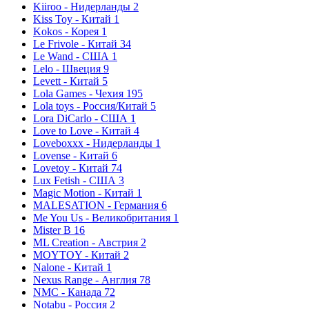
Kiiroo - Нидерланды
2
Kiss Toy - Китай
1
Kokos - Корея
1
Le Frivole - Китай
34
Le Wand - США
1
Lelo - Швеция
9
Levett - Китай
5
Lola Games - Чехия
195
Lola toys - Россия/Китай
5
Lora DiCarlo - США
1
Love to Love - Китай
4
Loveboxxx - Нидерланды
1
Lovense - Китай
6
Lovetoy - Китай
74
Lux Fetish - США
3
Magic Motion - Китай
1
MALESATION - Германия
6
Me You Us - Великобритания
1
Mister B
16
ML Creation - Австрия
2
MOYTOY - Китай
2
Nalone - Китай
1
Nexus Range - Англия
78
NMC - Канада
72
Notabu - Россия
2