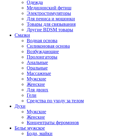
Одежда
Медицинский фетиш
Электростимуляторы
Для пениса и мошонки
Товары для связывания
Другие BDSM товары
Смазки
Водная основа
Силиконовая основа
Возбуждающие
Пролонгаторы
Анальные
Оральные
Массажные
Мужские
Женские
Для двоих
Гели
Средства по уходу за телом
Духи
Мужские
Женские
Концентраты феромонов
Белье мужское
Боди, майки