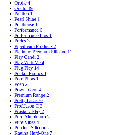
Orbite
4
Ouch!
39
Panthra
1
Pearl Shine
1
Penthouse
1
Performance
6
Performance Plus
1
Perles
3
Pipedream Products
2
Platinum Premium Silicone
11
Play Candi
2
Play With Me
4
Plug Play
14
Pocket Exotics
1
Pom Plugs
1
Posh
2
Power Gem
4
Premium Range
2
Pretty Love
70
Prof.Jason C
3
Prostatic Play
2
Pure Aluminium
2
Pure Vibes
4
Purrfect Silicone
2
Raging Hard-Ons
7