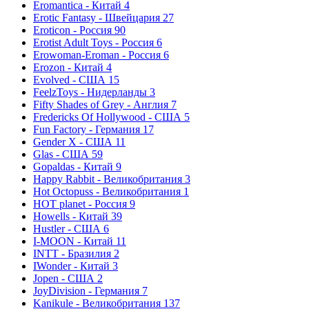
Eromantica - Китай
4
Erotic Fantasy - Швейцария
27
Eroticon - Россия
90
Erotist Adult Toys - Россия
6
Erowoman-Eroman - Россия
6
Erozon - Китай
4
Evolved - США
15
FeelzToys - Нидерланды
3
Fifty Shades of Grey - Англия
7
Fredericks Of Hollywood - США
5
Fun Factory - Германия
17
Gender X - США
11
Glas - США
59
Gopaldas - Китай
9
Happy Rabbit - Великобритания
3
Hot Octopuss - Великобритания
1
HOT planet - Россия
9
Howells - Китай
39
Hustler - США
6
I-MOON - Китай
11
INTT - Бразилия
2
IWonder - Китай
3
Jopen - США
2
JoyDivision - Германия
7
Kanikule - Великобритания
137