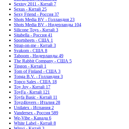
Sextoy 2011 - Китай
7
Sexus - Китай
25
Sexy Friend - Россия
37
Shots Media BV - Голландия
23
Shots Media BV - Нидерланды
104
Silicone Toys - Китай
3
Sitabella - Россия
41
Sportsheets - США
1
Strap-on-me - Китай
3
Svakom - США
8
Taboom - Нидерланды
49
The Rabbit Company - США
5
Tingon - Китай
1
Tom of Finland - США
3
Tonga B.V. - Голландия
3
Topco Sales - США
18
Toy Joy - Китай
17
ToyFa - Китай
121
Toyfa Basic - Китай
11
Toyz4lovers - Италия
28
Unilatex - Испания
2
Vandersex - Россия
589
We-Vibe - Канада
6
White Label - Китай
8
Winyi - Китай
3