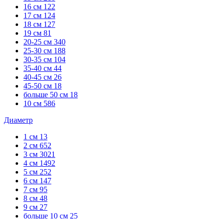
16 см
122
17 см
124
18 см
127
19 см
81
20-25 см
340
25-30 см
188
30-35 см
104
35-40 см
44
40-45 см
26
45-50 см
18
больше 50 см
18
10 см
586
Диаметр
1 см
13
2 см
652
3 см
3021
4 см
1492
5 см
252
6 см
147
7 см
95
8 см
48
9 см
27
больше 10 см
25