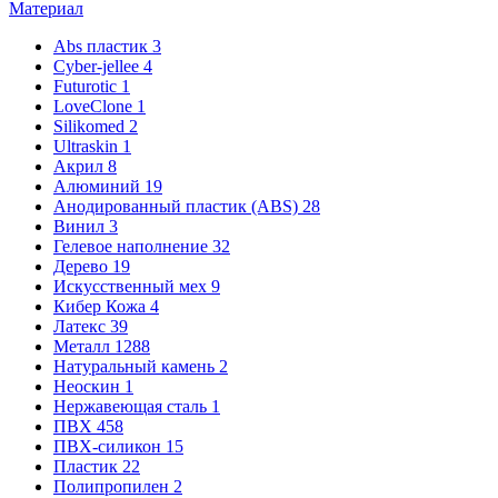
Материал
Abs пластик
3
Cyber-jellee
4
Futurotic
1
LoveClone
1
Silikomed
2
Ultraskin
1
Акрил
8
Алюминий
19
Анодированный пластик (ABS)
28
Винил
3
Гелевое наполнение
32
Дерево
19
Искусственный мех
9
Кибер Кожа
4
Латекс
39
Металл
1288
Натуральный камень
2
Неоскин
1
Нержавеющая сталь
1
ПВХ
458
ПВХ-силикон
15
Пластик
22
Полипропилен
2