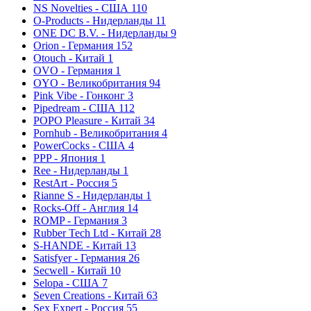
NS Novelties - США
110
O-Products - Нидерланды
11
ONE DC B.V. - Нидерланды
9
Orion - Германия
152
Otouch - Китай
1
OVO - Германия
1
OYO - Великобритания
94
Pink Vibe - Гонконг
3
Pipedream - США
112
POPO Pleasure - Китай
34
Pornhub - Великобритания
4
PowerCocks - США
4
PPP - Япония
1
Ree - Нидерланды
1
RestArt - Россия
5
Rianne S - Нидерланды
1
Rocks-Off - Англия
14
ROMP - Германия
3
Rubber Tech Ltd - Китай
28
S-HANDE - Китай
13
Satisfyer - Германия
26
Secwell - Китай
10
Selopa - США
7
Seven Creations - Китай
63
Sex Expert - Россия
55