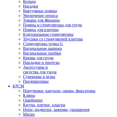
Кольца
Насадки
Вакуумные помпы
Увеличение пениса
Товары для Женщин
Помпы и стимуляторы для груди
Помпы для клитора
Клиторальные стимуляторы
Трусики со стимуляцией клитора
Стимуляторы точки G
Вагинальные шарики
Вагинальные пробки
Кремы для груди
Накладки и протезы
Аксессуары и
средства для ухода
Сувениры и игры
Презервативы
БДСМ
Наручники, кандалы, оковы, фиксаторы
Кляпы
Ошейники
Кнуты, плетки, хлысты
Цепи, подвески, зажимы, украшения
Маски