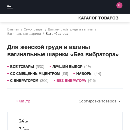
0
КАТАЛОГ ТОВАРОВ
Главная
Секс-товары
Для женской груди и вагины
Вагинальные шарики
Без вибратора
Для женской груди и вагины
вагинальные шарики «Без вибратора»
(530)
(49)
ВСЕ ТОВАРЫ
ЛУЧШИЙ ВЫБОР
(151)
(44)
СО СМЕЩЕННЫМ ЦЕНТРОМ
НАБОРЫ
(266)
(416)
С ВИБРАТОРОМ
БЕЗ ВИБРАТОРА
Фильтр
Сортировка
товаров
24
см
3.5
см