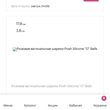
завтра (14:00)
Дата отгрузки:
17.8
см
3.8
см
Розовые вагинальные шарики Posh Silicone “O” Balls
В наличии
0
15659
Артикул:
Меню
Каталог
Акции
Кабинет
Корзина