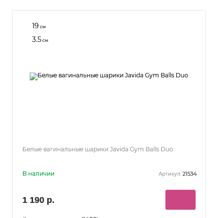
19
см
3.5
см
Белые вагинальные шарики Javida Gym Balls Duo
В наличии
21534
Артикул:
1 190 р.