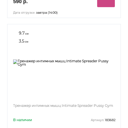
590 р.
завтра (14:00)
Дата отгрузки:
9.7
см
3.5
см
Тренажер интимных мышц Intimate Spreader Pussy Gym
В наличии
183682
Артикул: