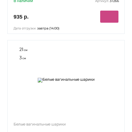
В наличии
37266
Артикул:
935 р.
завтра (14:00)
Дата отгрузки:
21
см
3
см
Белые вагинальные шарики