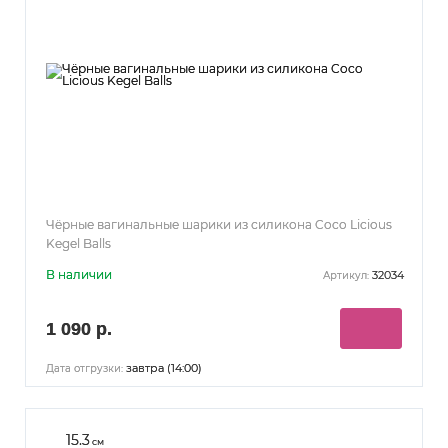
Чёрные вагинальные шарики из силикона Coco Licious
Kegel Balls
В наличии
32034
Артикул:
1 090 р.
завтра (14:00)
Дата отгрузки:
15.3
см