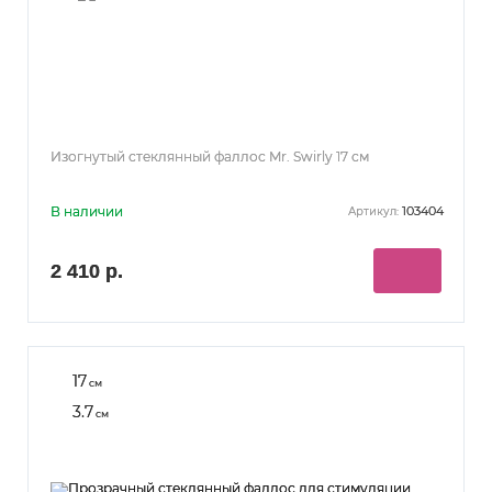
Изогнутый стеклянный фаллос Mr. Swirly 17 см
В наличии
103404
Артикул:
2 410 р.
17
см
3.7
см