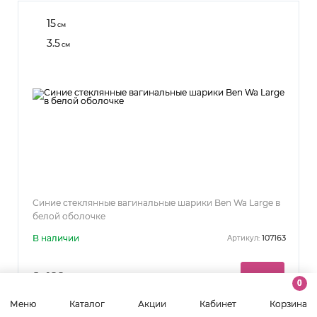
15
см
3.5
см
Синие стеклянные вагинальные шарики Ben Wa Large в
белой оболочке
В наличии
107163
Артикул:
2 400 р.
0
Меню
Каталог
Акции
Кабинет
Корзина
завтра (14:00)
Дата отгрузки: