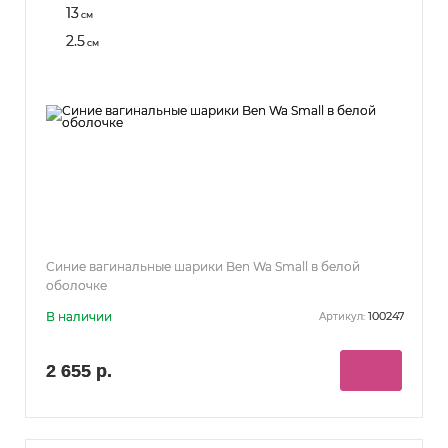
13
см
2.5
см
Синие вагинальные шарики Ben Wa Small в белой
оболочке
В наличии
100247
Артикул:
2 655 р.