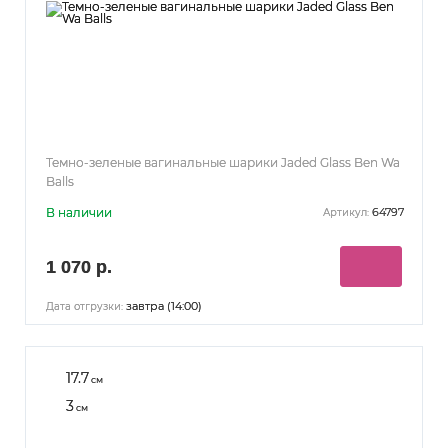
Темно-зеленые вагинальные шарики Jaded Glass Ben Wa
Balls
В наличии
64797
Артикул:
1 070 р.
завтра (14:00)
Дата отгрузки:
17.7
см
3
см