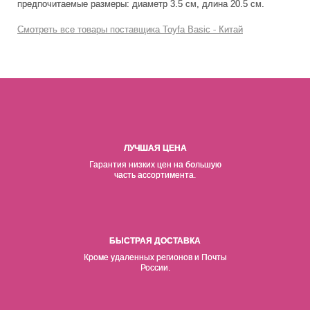
предпочитаемые размеры: диаметр 3.5 см, длина 20.5 см.
Смотреть все товары поставщика Toyfa Basic - Китай
ЛУЧШАЯ ЦЕНА
Гарантия низких цен на б
о
льшую
часть ассортимента.
БЫСТРАЯ ДОСТАВКА
Кроме удаленных регионов и Почты
России.