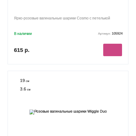
Ярко-розовые вагинальные шарики Cosmo с петелькой
В наличии
105924
Артикул:
615 р.
19
см
3.6
см