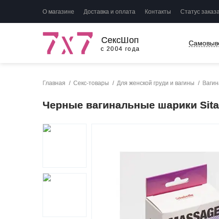
О магазине
Доставка и оплата
Контакты
Статус заказ
СексШоп
Самовыв
с 2004 года
Главная
Секс-товары
Для женской груди и вагины
Вагин
Черные вагинальные шарики Sita