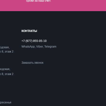
сроки за наш счет.
КОНТАКТЫ
+7 (977) 855-05-10
WhatsApp, Viber, Telegram
одская,
р 8, этаж 2
Заказать звонок
одская,
р 8, этаж 2
кресенья