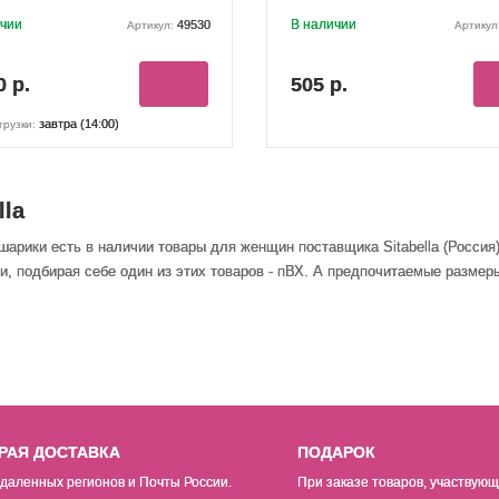
ичии
В наличии
49530
Артикул:
Артикул
0 р.
505 р.
завтра (14:00)
грузки:
lla
 шарики есть в наличии товары
для женщин
поставщика Sitabella (Росси
, подбирая себе один из этих товаров - пВХ. А предпочитаемые размеры
РАЯ ДОСТАВКА
ПОДАРОК
даленных регионов и Почты России.
При заказе товаров, участвующ