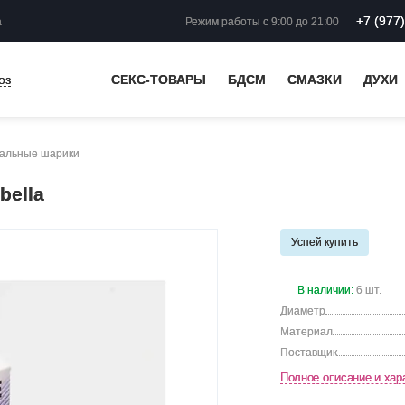
+7 (977
а
Режим работы
с 9:00 до 21:00
оз
СЕКС-ТОВАРЫ
БДСМ
СМАЗКИ
ДУХИ
альные шарики
bella
Успей купить
В наличии:
6 шт.
Диаметр
Материал
Поставщик
Полное описание и хар