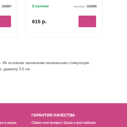
В наличии
105887
105906
:
Артикул:
615 р.
я). Их основное назначение вагинальная стимуляция
.
: диаметр 3.5 см.
ГАРАНТИЯ КАЧЕСТВА
их в акции.
Обмен или возврат брака в кратчайшие