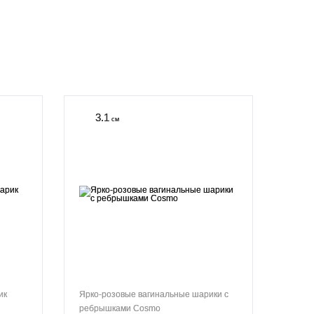
3.1
см
ик
Ярко-розовые вагинальные шарики с
ребрышками Cosmo