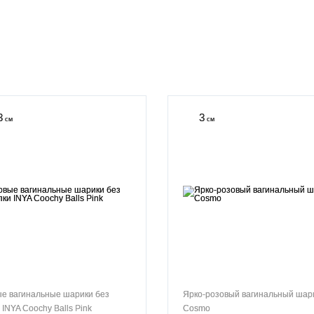
3
3
см
см
е вагинальные шарики без
Ярко-розовый вагинальный шар
 INYA Coochy Balls Pink
Cosmo