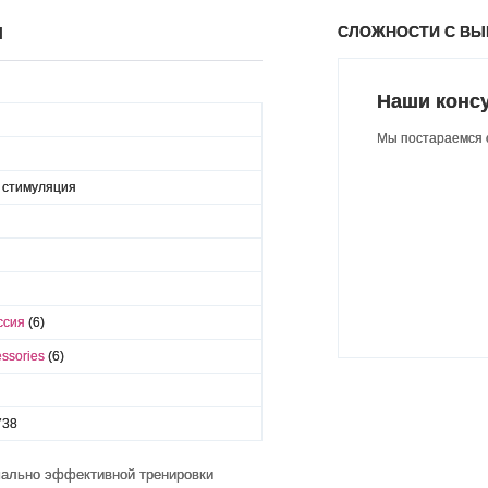
СЛОЖНОСТИ С В
Ы
Наши конс
Мы постараемся о
 стимуляция
оссия
(6)
essories
(6)
738
мально эффективной тренировки