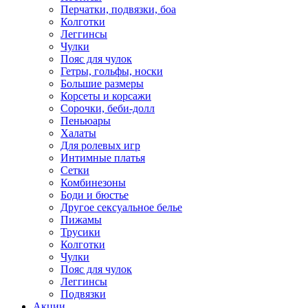
Перчатки, подвязки, боа
Колготки
Леггинсы
Чулки
Пояс для чулок
Гетры, гольфы, носки
Большие размеры
Корсеты и корсажи
Сорочки, беби-долл
Пеньюары
Халаты
Для ролевых игр
Интимные платья
Сетки
Комбинезоны
Боди и бюстье
Другое сексуальное белье
Пижамы
Трусики
Колготки
Чулки
Пояс для чулок
Леггинсы
Подвязки
Акции