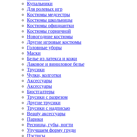
Купальники
Для ролевых игр
Костюмы медсестры
Костюмы школьницы
Костюмы официантки
Костюмы горничной
Новогодние костюмы
Другие игровые костюмы
Головные уборы
Маски
Белье из латекса и кожи
Лаковое и виниловое белье
Трусики
Чулки, колготки
Аксессуары
Аксессуары
Бюстгалтеры
Трусики с разрезом
Другие трусики
Трусики с надписью
Beauty аксессуары
Парики
Ресницы, губы, ногти
Улучшаем форму груди
Пэстисы