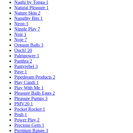
Naghi by Tonga
1
Natural Pleasure
1
Nature Skin
2
Naughty Bits
1
Neon
3
Nipple Play
7
Noir
1
Noje
7
Orgasm Balls
3
Ouch!
20
Palmpower
1
Panthra
2
Pantyrebel
3
Pave
1
Pipedream Products
2
Play Candi
1
Play With Me
1
Pleasure Balls Eggs
2
Pleasure Pumps
3
PMV20
1
Pocket Rocket
1
Posh
1
Power Play
2
Precious Gem
1
Premium Range
3