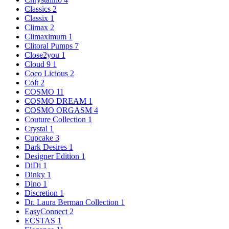
Classics
2
Classix
1
Climax
2
Climaximum
1
Clitoral Pumps
7
Close2you
1
Cloud 9
1
Coco Licious
2
Colt
2
COSMO
11
COSMO DREAM
1
COSMO ORGASM
4
Couture Collection
1
Crystal
1
Cupcake
3
Dark Desires
1
Designer Edition
1
DiDi
1
Dinky
1
Dino
1
Discretion
1
Dr. Laura Berman Collection
1
EasyConnect
2
ECSTAS
1