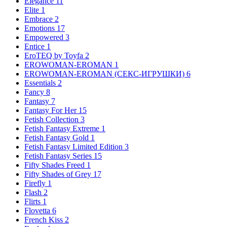
Elegance
11
Elite
1
Embrace
2
Emotions
17
Empowered
3
Entice
1
EroTEQ by Toyfa
2
EROWOMAN-EROMAN
1
EROWOMAN-EROMAN (СЕКС-ИГРУШКИ)
6
Essentials
2
Fancy
8
Fantasy
7
Fantasy For Her
15
Fetish Collection
3
Fetish Fantasy Extreme
1
Fetish Fantasy Gold
1
Fetish Fantasy Limited Edition
3
Fetish Fantasy Series
15
Fifty Shades Freed
1
Fifty Shades of Grey
17
Firefly
1
Flash
2
Flirts
1
Flovetta
6
French Kiss
2