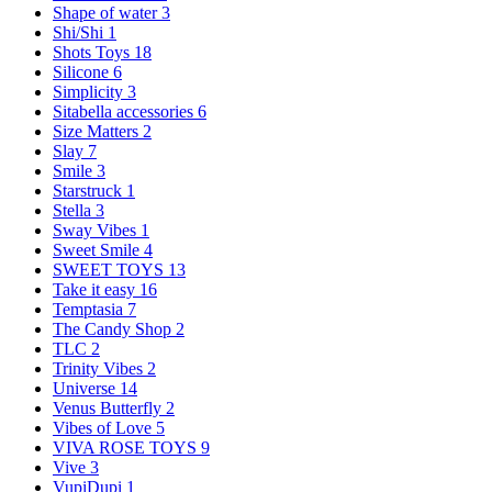
Shape of water
3
Shi/Shi
1
Shots Toys
18
Silicone
6
Simplicity
3
Sitabella accessories
6
Size Matters
2
Slay
7
Smile
3
Starstruck
1
Stella
3
Sway Vibes
1
Sweet Smile
4
SWEET TOYS
13
Take it easy
16
Temptasia
7
The Candy Shop
2
TLC
2
Trinity Vibes
2
Universe
14
Venus Butterfly
2
Vibes of Love
5
VIVA ROSE TOYS
9
Vive
3
VupiDupi
1