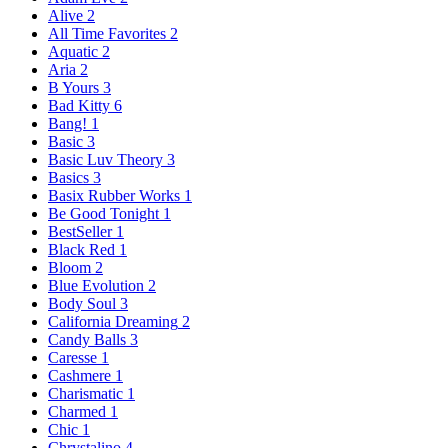
Alive
2
All Time Favorites
2
Aquatic
2
Aria
2
B Yours
3
Bad Kitty
6
Bang!
1
Basic
3
Basic Luv Theory
3
Basics
3
Basix Rubber Works
1
Be Good Tonight
1
BestSeller
1
Black Red
1
Bloom
2
Blue Evolution
2
Body Soul
3
California Dreaming
2
Candy Balls
3
Caresse
1
Cashmere
1
Charismatic
1
Charmed
1
Chic
1
Chrystalino
4