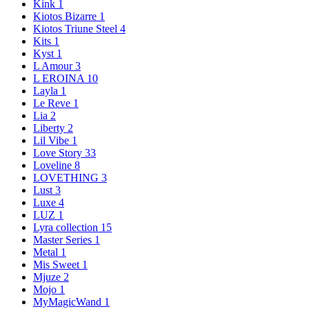
Kink
1
Kiotos Bizarre
1
Kiotos Triune Steel
4
Kits
1
Kyst
1
L Amour
3
L EROINA
10
Layla
1
Le Reve
1
Lia
2
Liberty
2
Lil Vibe
1
Love Story
33
Loveline
8
LOVETHING
3
Lust
3
Luxe
4
LUZ
1
Lyra collection
15
Master Series
1
Metal
1
Mis Sweet
1
Mjuze
2
Mojo
1
MyMagicWand
1