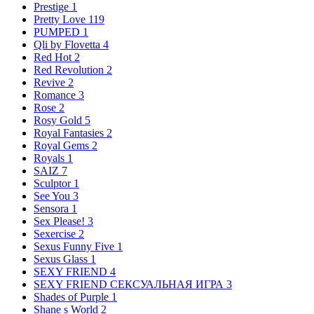
Prestige
1
Pretty Love
119
PUMPED
1
Qli by Flovetta
4
Red Hot
2
Red Revolution
2
Revive
2
Romance
3
Rose
2
Rosy Gold
5
Royal Fantasies
2
Royal Gems
2
Royals
1
SAIZ
7
Sculptor
1
See You
3
Sensora
1
Sex Please!
3
Sexercise
2
Sexus Funny Five
1
Sexus Glass
1
SEXY FRIEND
4
SEXY FRIEND СЕКСУАЛЬНАЯ ИГРА
3
Shades of Purple
1
Shane s World
2