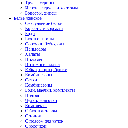
Трусы, стринги
Игровые трусы и костюмы
Боксеры, хипсы
Белье женское
Сексуальное белье
Корсеты и корсажи
Боди
Бюстье и топы
Сорочки, беби-долл
Пеньюары
Халаты
Пижамы
Интимные платья
Юбки, шорты, брюки
Комбинезоны
Сетки
Комбинезоны
Боди, маечки, комплекты
Платья
Чулки, колготки
Комплекты
С бюстгалтером
С топом
С поясом для чулок
С юбочкой