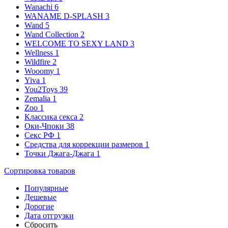
Wanachi
6
WANAME D-SPLASH
3
Wand
5
Wand Collection
2
WELCOME TO SEXY LAND
3
Wellness
1
Wildfire
2
Wooomy
1
Yiva
1
You2Toys
39
Zemalia
1
Zoo
1
Классика секса
2
Оки-Чпоки
38
Секс РФ
1
Средства для коррекции размеров
1
Точки Джага-Джага
1
Сортировка
товаров
Популярные
Дешевые
Дорогие
Дата отгрузки
Сбросить