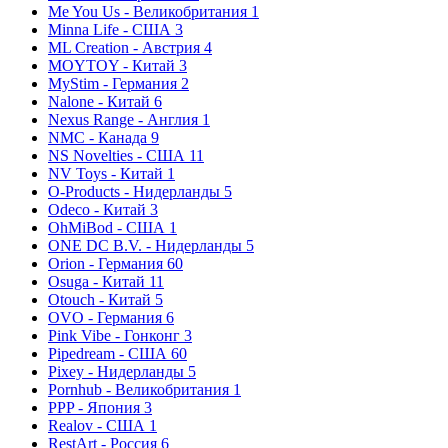
Me You Us - Великобритания
1
Minna Life - США
3
ML Creation - Австрия
4
MOYTOY - Китай
3
MyStim - Германия
2
Nalone - Китай
6
Nexus Range - Англия
1
NMC - Канада
9
NS Novelties - США
11
NV Toys - Китай
1
O-Products - Нидерланды
5
Odeco - Китай
3
OhMiBod - США
1
ONE DC B.V. - Нидерланды
5
Orion - Германия
60
Osuga - Китай
11
Otouch - Китай
5
OVO - Германия
6
Pink Vibe - Гонконг
3
Pipedream - США
60
Pixey - Нидерланды
5
Pornhub - Великобритания
1
PPP - Япония
3
Realov - США
1
RestArt - Россия
6