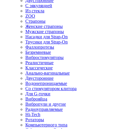
Двусторонние
С эякуляцией
Из стекла
ZOO
Страпоны
Женские страпоны
Мужские страпоны
Насадки для Strap-On
Трусики для Strap-On
Фаллопротезы
Безремневые
Вибростимуляторы
Реалистичные
Классические
Анально-вагинальные
Двусторонние
Водонепроницаемые
Со стимулятором клитора
Для G-точки
Виброяйца
Вибропули и другие
Радиоуправляемые
Hi-Tech
Ротаторы
Компьютерного типа