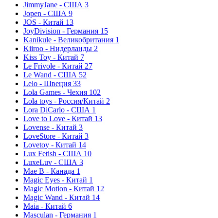
JimmyJane - США
3
Jopen - США
9
JOS - Китай
13
JoyDivision - Германия
15
Kanikule - Великобритания
1
Kiiroo - Нидерланды
2
Kiss Toy - Китай
7
Le Frivole - Китай
27
Le Wand - США
52
Lelo - Швеция
33
Lola Games - Чехия
102
Lola toys - Россия/Китай
2
Lora DiCarlo - США
1
Love to Love - Китай
13
Lovense - Китай
3
LoveStore - Китай
3
Lovetoy - Китай
14
Lux Fetish - США
10
LuxeLuv - США
3
Mae B - Канада
1
Magic Eyes - Китай
1
Magic Motion - Китай
12
Magic Wand - Китай
14
Maia - Китай
6
Masculan - Германия
1