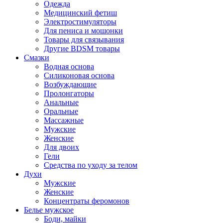
Одежда
Медицинский фетиш
Электростимуляторы
Для пениса и мошонки
Товары для связывания
Другие BDSM товары
Смазки
Водная основа
Силиконовая основа
Возбуждающие
Пролонгаторы
Анальные
Оральные
Массажные
Мужские
Женские
Для двоих
Гели
Средства по уходу за телом
Духи
Мужские
Женские
Концентраты феромонов
Белье мужское
Боди, майки