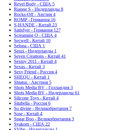
Revel Body - США
5
Rianne S - Нидерланды
8
Rocks-Off - Англия
4
ROMP - Германия
16
S-HANDE - Китай
23
Satisfyer - Германия
127
Screaming O - США
4
Secwell - Китай
10
Selopa - США
1
Senzi - Нидерланды
1
Seven Creations - Китай
41
Sextoy 2011 - Китай
4
Sexus - Китай
3
Sexy Friend - Россия
4
SHEQU - Китай
1
Shiatsu - Австрия
5
Shots Media BV - Голландия
3
Shots Media BV - Нидерланды
61
Silicone Toys - Китай
4
Sitabella - Россия
6
So divine - Великобритания
7
Sose - Китай
4
Sugar Boo - Великобритания
3
Svakom - США
22
SVibe - Нидерланды
1