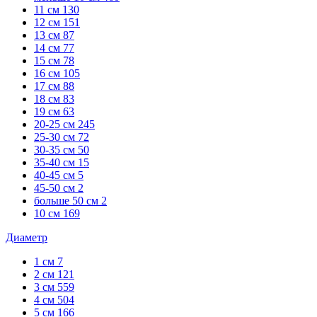
11 см
130
12 см
151
13 см
87
14 см
77
15 см
78
16 см
105
17 см
88
18 см
83
19 см
63
20-25 см
245
25-30 см
72
30-35 см
50
35-40 см
15
40-45 см
5
45-50 см
2
больше 50 см
2
10 см
169
Диаметр
1 см
7
2 см
121
3 см
559
4 см
504
5 см
166