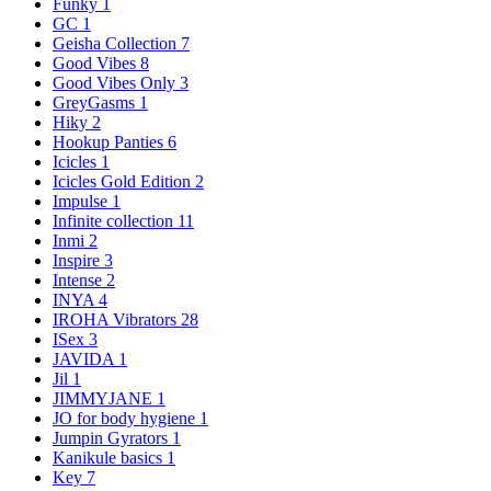
Funky
1
GC
1
Geisha Collection
7
Good Vibes
8
Good Vibes Only
3
GreyGasms
1
Hiky
2
Hookup Panties
6
Icicles
1
Icicles Gold Edition
2
Impulse
1
Infinite collection
11
Inmi
2
Inspire
3
Intense
2
INYA
4
IROHA Vibrators
28
ISex
3
JAVIDA
1
Jil
1
JIMMYJANE
1
JO for body hygiene
1
Jumpin Gyrators
1
Kanikule basics
1
Key
7