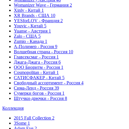
Womanizer Wave - Германия
2
Xinlv - Китай
1
XR Brands - США
10
YESforLOV - Франция
2
Youvic - Китай
5
Yuanse - Австрия
1
Zalo - США
5
Zumio - Канада
1
А-Полимер - Россия
9
Волшебная страна - Россия
10
Главсексмаг - Россия
1
Джага-Джага - Россия
6
ООО Биоритм - Россия
1
Сosmopolitan - Китай
1
САТИСФАКЕР - Китай
5
Свободный ассортимент - Россия
4
Сима-Ленд - Россия
39
Сумерки богов - Россия
1
Штучки-дрючки - Россия
8
Коллекция
2015 Fall Collection
2
3Some
1
Adam Eve
2