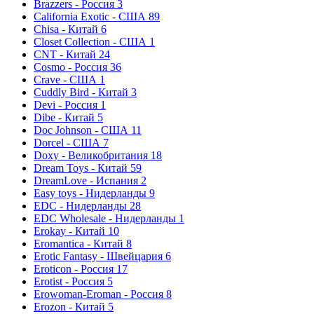
Brazzers - Россия
3
California Exotic - США
89
Chisa - Китай
6
Closet Collection - США
1
CNT - Китай
24
Cosmo - Россия
36
Crave - США
1
Cuddly Bird - Китай
3
Devi - Россия
1
Dibe - Китай
5
Doc Johnson - США
11
Dorcel - США
7
Doxy - Великобритания
18
Dream Toys - Китай
59
DreamLove - Испания
2
Easy toys - Нидерланды
9
EDC - Нидерланды
28
EDC Wholesale - Нидерланды
1
Erokay - Китай
10
Eromantica - Китай
8
Erotic Fantasy - Швейцария
6
Eroticon - Россия
17
Erotist - Россия
5
Erowoman-Eroman - Россия
8
Erozon - Китай
5