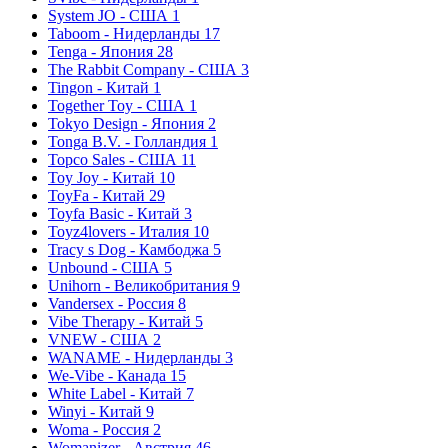
System JO - США
1
Taboom - Нидерланды
17
Tenga - Япония
28
The Rabbit Company - США
3
Tingon - Китай
1
Together Toy - США
1
Tokyo Design - Япония
2
Tonga B.V. - Голландия
1
Topco Sales - США
11
Toy Joy - Китай
10
ToyFa - Китай
29
Toyfa Basic - Китай
3
Toyz4lovers - Италия
10
Tracy s Dog - Камбоджа
5
Unbound - США
5
Unihorn - Великобритания
9
Vandersex - Россия
8
Vibe Therapy - Китай
5
VNEW - США
2
WANAME - Нидерланды
3
We-Vibe - Канада
15
White Label - Китай
7
Winyi - Китай
9
Woma - Россия
2
Womanizer - Австрия
46