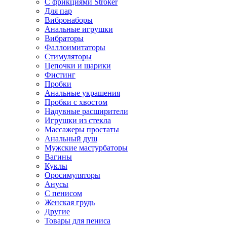
С фрикциями Stroker
Для пар
Вибронаборы
Анальные игрушки
Вибраторы
Фаллоимитаторы
Стимуляторы
Цепочки и шарики
Фистинг
Пробки
Анальные украшения
Пробки с хвостом
Надувные расширители
Игрушки из стекла
Массажеры простаты
Анальный душ
Мужские мастурбаторы
Вагины
Куклы
Оросимуляторы
Анусы
С пенисом
Женская грудь
Другие
Товары для пениса