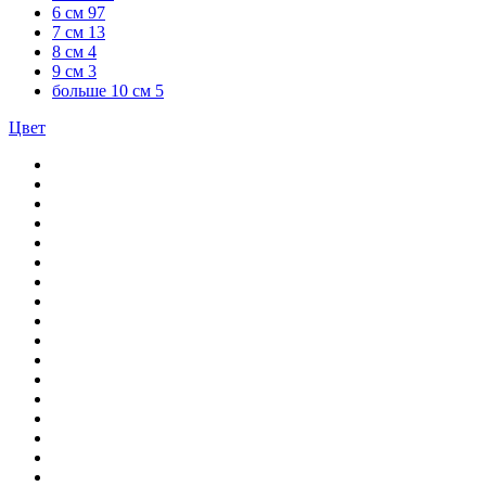
6 см
97
7 см
13
8 см
4
9 см
3
больше 10 см
5
Цвет