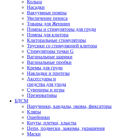
Кольца
Насадки
Вакуумные помпы
Увеличение пениса
Товары для Женщин
Помпы и стимуляторы для груди
Помпы для клитора
Клиторальные стимуляторы
Трусики со стимуляцией клитора
Стимуляторы точки G
Вагинальные шарики
Вагинальные пробки
Кремы для груди
Накладки и протезы
Аксессуары и
средства для ухода
Сувениры и игры
Презервативы
БДСМ
Наручники, кандалы, оковы, фиксаторы
Кляпы
Ошейники
Кнуты, плетки, хлысты
Цепи, подвески, зажимы, украшения
Маски