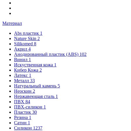
Материал
Abs пластик
1
Nature Skin
2
Silikomed
8
Акрил
4
Анодированный пластик (ABS)
102
Винил
1
Искуственная кожа
1
Кибер Кожа
2
Латекс
1
Металл
33
Натуральный камень
5
Неоскин
2
Нержавеющая сталь
1
ПВХ
84
ПВХ-силикон
1
Пластик
30
Резина
1
Сатин
1
Силикон
1237