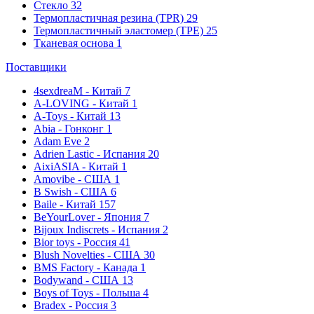
Стекло
32
Термопластичная резина (TPR)
29
Термопластичный эластомер (TPE)
25
Тканевая основа
1
Поставщики
4sexdreaM - Китай
7
A-LOVING - Китай
1
A-Toys - Китай
13
Abia - Гонконг
1
Adam Eve
2
Adrien Lastic - Испания
20
AixiASIA - Китай
1
Amovibe - США
1
B Swish - США
6
Baile - Китай
157
BeYourLover - Япония
7
Bijoux Indiscrets - Испания
2
Bior toys - Россия
41
Blush Novelties - США
30
BMS Factory - Канада
1
Bodywand - США
13
Boys of Toys - Польша
4
Bradex - Россия
3