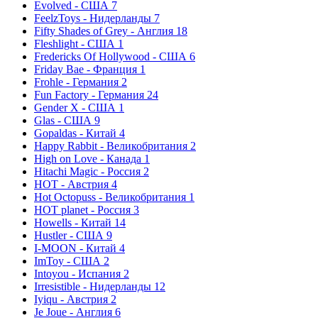
Evolved - США
7
FeelzToys - Нидерланды
7
Fifty Shades of Grey - Англия
18
Fleshlight - США
1
Fredericks Of Hollywood - США
6
Friday Bae - Франция
1
Frohle - Германия
2
Fun Factory - Германия
24
Gender X - США
1
Glas - США
9
Gopaldas - Китай
4
Happy Rabbit - Великобритания
2
High on Love - Канада
1
Hitachi Magic - Россия
2
HOT - Австрия
4
Hot Octopuss - Великобритания
1
HOT planet - Россия
3
Howells - Китай
14
Hustler - США
9
I-MOON - Китай
4
ImToy - США
2
Intoyou - Испания
2
Irresistible - Нидерланды
12
Iyiqu - Австрия
2
Je Joue - Англия
6