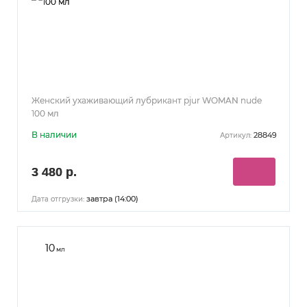
Женский ухаживающий лубрикант pjur WOMAN nude
100 мл
В наличии
28849
Артикул:
3 480 р.
завтра (14:00)
Дата отгрузки:
10
мл