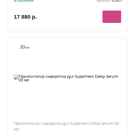
В наличии
107671
Артикул:
17 880 р.
20
мл
Пролонгатор-сыворотка pjur Superhero Delay Serum 20
мл