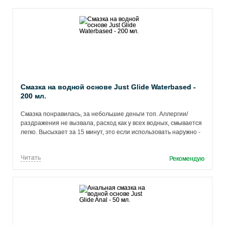
Смазка на водной основе Just Glide Waterbased -
200 мл.
Смазка понравилась, за небольшие деньги топ. Аллергии/
раздражения не вызвала, расход как у всех водных, смывается
легко. Высыхает за 15 минут, это если использовать наружно -
клитор, необходимо добавлять, ну это водная основа.
Сладковатый привкус (небольшой), в рот ее брать не противно.
Читать
Рекомендую
Рекомендую.