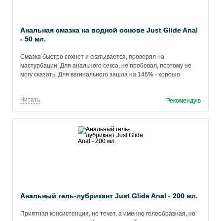
Анальная смазка на водной основе Just Glide Anal
- 50 мл.
Смазка быстро сохнет и скатывается, проверял на
мастурбации. Для анального секса, не пробовал, поэтому не
могу сказать. Для вагинального зашла на 146% - хорошо
скользит в начале, в последствии не образует озеро с
естественной смазкой. Запаха нет, консистенция хорошая,
Читать
Рекомендую
плотная, вязкая, не растекается. Общее впечатление хорошее.
Анальный гель-лубрикант Just Glide Anal - 200 мл.
Приятная консистенция, не течет, а именно гелеобразная, не