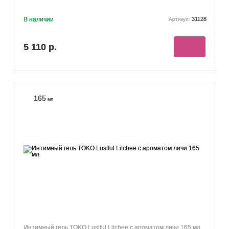
В наличии
31128
Артикул:
5 110 р.
165
мл
Интимный гель TOKO Lustful Litchee с ароматом личи 165 мл