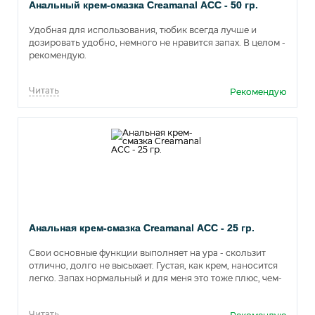
Анальный крем-смазка Creamanal АСС - 50 гр.
Удобная для использования, тюбик всегда лучше и
дозировать удобно, немного не нравится запах. В целом -
рекомендую.
Читать
Рекомендую
Анальная крем-смазка Creamanal АСС - 25 гр.
Свои основные функции выполняет на ура - скользит
отлично, долго не высыхает. Густая, как крем, наносится
легко. Запах нормальный и для меня это тоже плюс, чем-
то напоминает специфичный медицинский. Ну и цена
одна из самых низких.
Читать