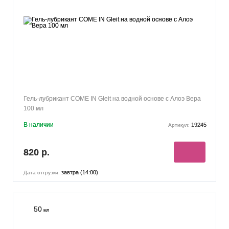
ГРЕЙПФРУТ
(7)
ПИНА КОЛАДА
(5)
АПЕЛЬСИН
(4)
ГРАНАТ
(3)
МАРАКУЙЯ
(3)
ЗЕМЛЯНИКА
(3)
ШАМПАНСКОЕ
(3)
КОФЕ
(3)
ЛИМОНАД
(2)
КАКАО
(2)
БАРБАРИС
(2)
ЛИМОН
(1)
САНГРИЯ
(1)
ВКУС ЖВАЧКИ
(1)
Гель-лубрикант COME IN Gleit на водной основе с Алоэ Вера
100 мл
В наличии
19245
Артикул:
820 р.
завтра (14:00)
Дата отгрузки:
50
мл