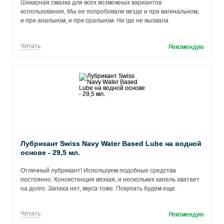
Шикарная смазка для всех возможных вариантов
использования, Мы ее попробовали везде и при вагинальном,
и при анальном, и при оральном. Ни где не вызвала
отвращения. Не липкая, на вкус слегка-слегка сладковатая.
Очень удобный дозатор, можно для начала купить маленький
Читать
Рекомендую
объем на пробу. Советуем.
Лубрикант Swiss Navy Water Based Lube на водной
основе - 29,5 мл.
Отличный лубрикант! Используем подобные средства
постоянно. Консистенция вязкая, и нескольких капель хватает
на долго. Запаха нет, вкуса тоже. Покупать будем еще.
Читать
Рекомендую