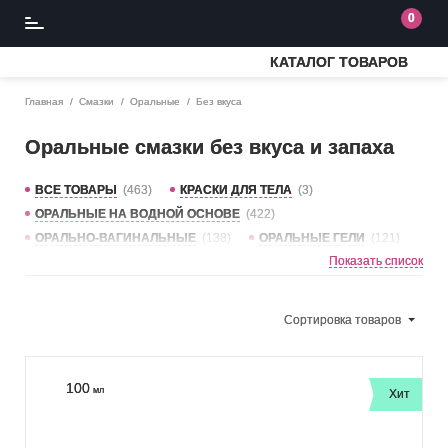
0
КАТАЛОГ ТОВАРОВ
Главная
Смазки
Оральные
Без вкуса
Оральные смазки без вкуса и запаха
ВСЕ ТОВАРЫ
(463)
КРАСКИ ДЛЯ ТЕЛА
(3)
ОРАЛЬНЫЕ НА ВОДНОЙ ОСНОВЕ
(422)
ОРАЛЬНО-ВАГИНАЛЬНЫЕ
(138)
ОРАЛЬНЫЕ ГЕЛИ
(121)
Показать список
ДЛЯ ГЛУБОКОГО ГОРЛА
(8)
СЪЕДОБНЫЕ
(185)
ФРУКТЫ
(102)
СЛАДКИЕ
(69)
КЛУБНИКА
(61)
ВИШНЯ
(41)
МАЛИНА
(31)
МЯТА
(25)
Сортировка
товаров
ВАНИЛЬ
(22)
БАНАН
(18)
ШОКОЛАД
(16)
АРБУЗ
(15)
БЕЗ ВКУСА
(15)
КОКОС
(14)
БЛЕСК ДЛЯ ГУБ
(13)
СМОРОДИНА
(11)
100
мл
Хит
СОЛЁНАЯ КАРАМЕЛЬ
(10)
ПЕРСИК
(10)
ЯБЛОКО
(10)
ДЫНЯ
(9)
МАНГО
(8)
АНАНАС
(8)