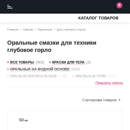
0
КАТАЛОГ ТОВАРОВ
Главная
Смазки
Оральные
Для глубокого горла
Оральные смазки для техники
глубокое горло
ВСЕ ТОВАРЫ
(463)
КРАСКИ ДЛЯ ТЕЛА
(3)
ОРАЛЬНЫЕ НА ВОДНОЙ ОСНОВЕ
(422)
ОРАЛЬНО-ВАГИНАЛЬНЫЕ
(138)
ОРАЛЬНЫЕ ГЕЛИ
(121)
Показать список
ДЛЯ ГЛУБОКОГО ГОРЛА
(8)
СЪЕДОБНЫЕ
(185)
ФРУКТЫ
(102)
СЛАДКИЕ
(69)
КЛУБНИКА
(61)
ВИШНЯ
(41)
МАЛИНА
(31)
МЯТА
(25)
Сортировка
товаров
ВАНИЛЬ
(22)
БАНАН
(18)
ШОКОЛАД
(16)
АРБУЗ
(15)
БЕЗ ВКУСА
(15)
КОКОС
(14)
БЛЕСК ДЛЯ ГУБ
(13)
СМОРОДИНА
(11)
50
мл
СОЛЁНАЯ КАРАМЕЛЬ
(10)
ПЕРСИК
(10)
ЯБЛОКО
(10)