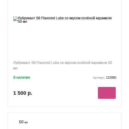
ДЫНЯ
(9)
МАНГО
(8)
АНАНАС
(8)
ГРЕЙПФРУТ
(7)
ПИНА КОЛАДА
(5)
АПЕЛЬСИН
(4)
ГРАНАТ
(3)
МАРАКУЙЯ
(3)
ЗЕМЛЯНИКА
(3)
ШАМПАНСКОЕ
(3)
КОФЕ
(3)
ЛИМОНАД
(2)
КАКАО
(2)
БАРБАРИС
(2)
ЛИМОН
(1)
САНГРИЯ
(1)
ВКУС ЖВАЧКИ
(1)
Лубрикант S8 Flavored Lube со вкусом солёной карамели 50
мл
В наличии
122082
Артикул:
1 500 р.
50
мл