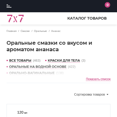
0
КАТАЛОГ ТОВАРОВ
Главная
Смазки
Оральные
Ананас
Оральные смазки со вкусом и
ароматом ананаса
ВСЕ ТОВАРЫ
КРАСКИ ДЛЯ ТЕЛА
(463)
(3)
ОРАЛЬНЫЕ НА ВОДНОЙ ОСНОВЕ
(422)
ОРАЛЬНО-ВАГИНАЛЬНЫЕ
(138)
ОРАЛЬНЫЕ ГЕЛИ
ДЛЯ ГЛУБОКОГО ГОРЛА
Показать список
(121)
(8)
СЪЕДОБНЫЕ
ФРУКТЫ
СЛАДКИЕ
(185)
(102)
(69)
КЛУБНИКА
ВИШНЯ
МАЛИНА
(61)
(41)
(31)
Сортировка
товаров
МЯТА
ВАНИЛЬ
БАНАН
(25)
(22)
(18)
ШОКОЛАД
АРБУЗ
БЕЗ ВКУСА
(16)
(15)
(15)
КОКОС
БЛЕСК ДЛЯ ГУБ
(14)
(13)
120
мл
СМОРОДИНА
СОЛЁНАЯ КАРАМЕЛЬ
(11)
(10)