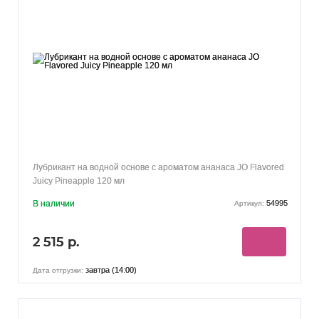
ПЕРСИК
ЯБЛОКО
ДЫНЯ
(10)
(10)
(9)
МАНГО
АНАНАС
ГРЕЙПФРУТ
(8)
(8)
(7)
ПИНА КОЛАДА
АПЕЛЬСИН
ГРАНАТ
(5)
(4)
(3)
МАРАКУЙЯ
ЗЕМЛЯНИКА
(3)
(3)
ШАМПАНСКОЕ
КОФЕ
ЛИМОНАД
(3)
(3)
(2)
КАКАО
БАРБАРИС
ЛИМОН
(2)
(2)
(1)
САНГРИЯ
ВКУС ЖВАЧКИ
(1)
(1)
Лубрикант на водной основе с ароматом ананаса JO Flavored
Juicy Pineapple 120 мл
В наличии
54995
Артикул:
2 515 р.
завтра (14:00)
Дата отгрузки: