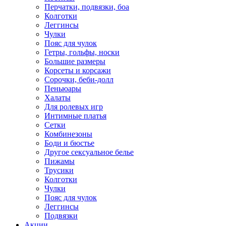
Перчатки, подвязки, боа
Колготки
Леггинсы
Чулки
Пояс для чулок
Гетры, гольфы, носки
Большие размеры
Корсеты и корсажи
Сорочки, беби-долл
Пеньюары
Халаты
Для ролевых игр
Интимные платья
Сетки
Комбинезоны
Боди и бюстье
Другое сексуальное белье
Пижамы
Трусики
Колготки
Чулки
Пояс для чулок
Леггинсы
Подвязки
Акции