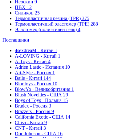
Неоскин
9
ПВХ
12
Силикон
25
Термопластичная резина (TPR)
375
Термопластичный эластомер (TPE)
288
Эластомер (полиэтилен гель)
4
Поставщики
4sexdreaM - Китай
1
A-LOVING - Китай
1
A-Toys - Китай
4
Adrien Lastic - Испания
10
Art-Style - Россия
1
Baile - Китай
144
Bior toys - Россия
10
BlowYo - Великобритания
1
Blush Novelties - США
29
Boys of Toys - Польша
15
Bradex - Россия
3
Brazzers - Россия
9
California Exotic - США
14
Chisa - Китай
9
CNT - Китай
3
Doc Johnson - США
16