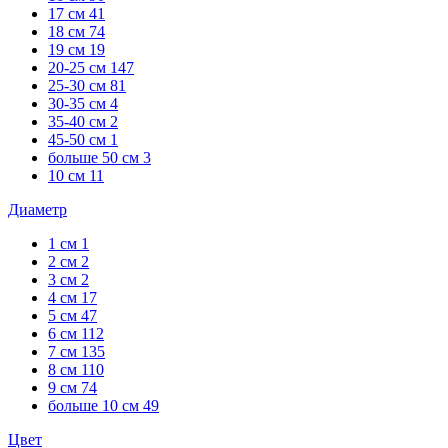
17 см
41
18 см
74
19 см
19
20-25 см
147
25-30 см
81
30-35 см
4
35-40 см
2
45-50 см
1
больше 50 см
3
10 см
11
Диаметр
1 см
1
2 см
2
3 см
2
4 см
17
5 см
47
6 см
112
7 см
135
8 см
110
9 см
74
больше 10 см
49
Цвет