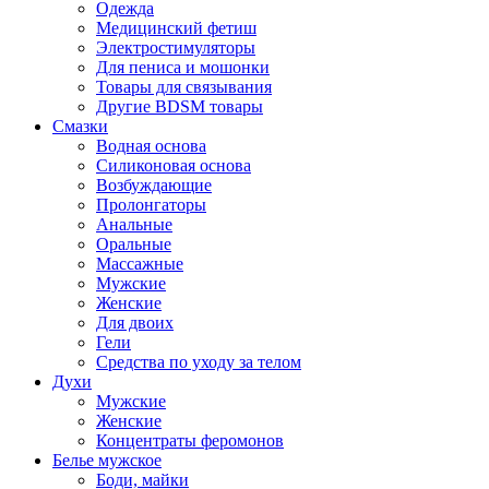
Одежда
Медицинский фетиш
Электростимуляторы
Для пениса и мошонки
Товары для связывания
Другие BDSM товары
Смазки
Водная основа
Силиконовая основа
Возбуждающие
Пролонгаторы
Анальные
Оральные
Массажные
Мужские
Женские
Для двоих
Гели
Средства по уходу за телом
Духи
Мужские
Женские
Концентраты феромонов
Белье мужское
Боди, майки