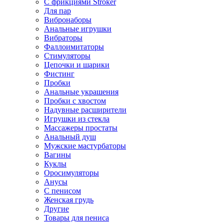
С фрикциями Stroker
Для пар
Вибронаборы
Анальные игрушки
Вибраторы
Фаллоимитаторы
Стимуляторы
Цепочки и шарики
Фистинг
Пробки
Анальные украшения
Пробки с хвостом
Надувные расширители
Игрушки из стекла
Массажеры простаты
Анальный душ
Мужские мастурбаторы
Вагины
Куклы
Оросимуляторы
Анусы
С пенисом
Женская грудь
Другие
Товары для пениса