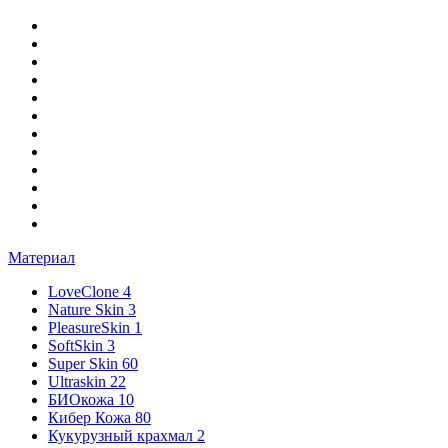
Материал
LoveClone
4
Nature Skin
3
PleasureSkin
1
SoftSkin
3
Super Skin
60
Ultraskin
22
БИОкожа
10
Кибер Кожа
80
Кукурузный крахмал
2