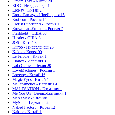
Dream Toys - Китай
20
EDC - Нидерланды
1
Erokay - Китай
2
Erotic Fantasy - Швейцария
15
Eroticon - Россия
14
Erotist Lubricants - Россия
1
Erowoman-Eroman - Россия
7
Fleshlight - США
58
Hustler - США
3
JOS - Китай
3
Kiiroo - Нидерланды
25
Kokos - Корея
99
Le Frivole - Китай
1
Lingox - Испания
3
Lola Games - Чехия
29
LoveMachines - Россия
1
Lovetoy - Китай
16
Magic Eyes - Китай
1
Mai cosmetics - Испания
4
MALESATION - Германия
1
Me You Us - Великобритания
1
Men sMax - Япония
1
MyStim - Германия
2
Naked Factory - Корея
12
Nalone - Китай
1