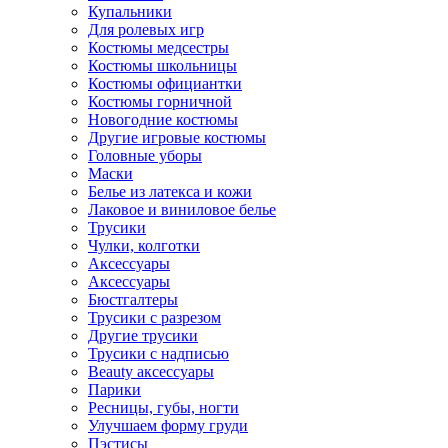
Купальники
Для ролевых игр
Костюмы медсестры
Костюмы школьницы
Костюмы официантки
Костюмы горничной
Новогодние костюмы
Другие игровые костюмы
Головные уборы
Маски
Белье из латекса и кожи
Лаковое и виниловое белье
Трусики
Чулки, колготки
Аксессуары
Аксессуары
Бюстгалтеры
Трусики с разрезом
Другие трусики
Трусики с надписью
Beauty аксессуары
Парики
Ресницы, губы, ногти
Улучшаем форму груди
Пэстисы