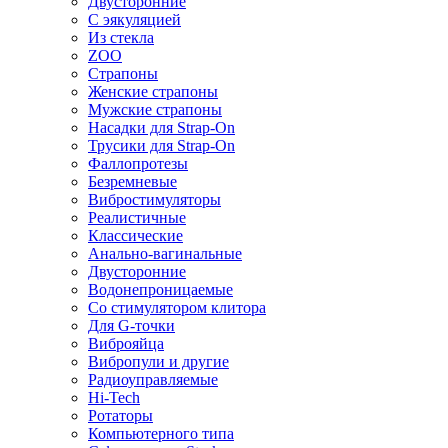
Двусторонние
С эякуляцией
Из стекла
ZOO
Страпоны
Женские страпоны
Мужские страпоны
Насадки для Strap-On
Трусики для Strap-On
Фаллопротезы
Безремневые
Вибростимуляторы
Реалистичные
Классические
Анально-вагинальные
Двусторонние
Водонепроницаемые
Со стимулятором клитора
Для G-точки
Виброяйца
Вибропули и другие
Радиоуправляемые
Hi-Tech
Ротаторы
Компьютерного типа