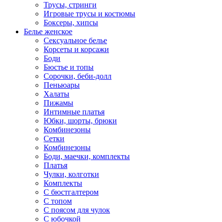
Трусы, стринги
Игровые трусы и костюмы
Боксеры, хипсы
Белье женское
Сексуальное белье
Корсеты и корсажи
Боди
Бюстье и топы
Сорочки, беби-долл
Пеньюары
Халаты
Пижамы
Интимные платья
Юбки, шорты, брюки
Комбинезоны
Сетки
Комбинезоны
Боди, маечки, комплекты
Платья
Чулки, колготки
Комплекты
С бюстгалтером
С топом
С поясом для чулок
С юбочкой