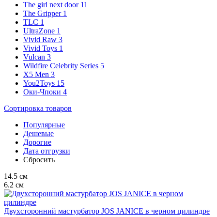
The girl next door
11
The Gripper
1
TLC
1
UltraZone
1
Vivid Raw
3
Vivid Toys
1
Vulcan
3
Wildfire Celebrity Series
5
X5 Men
3
You2Toys
15
Оки-Чпоки
4
Сортировка
товаров
Популярные
Дешевые
Дорогие
Дата отгрузки
Сбросить
14.5
см
6.2
см
Двухсторонний мастурбатор JOS JANICE в черном цилиндре