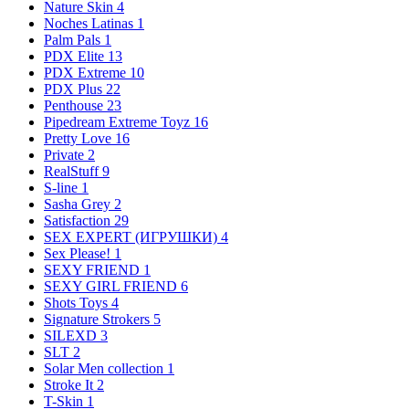
Nature Skin
4
Noches Latinas
1
Palm Pals
1
PDX Elite
13
PDX Extreme
10
PDX Plus
22
Penthouse
23
Pipedream Extreme Toyz
16
Pretty Love
16
Private
2
RealStuff
9
S-line
1
Sasha Grey
2
Satisfaction
29
SEX EXPERT (ИГРУШКИ)
4
Sex Please!
1
SEXY FRIEND
1
SEXY GIRL FRIEND
6
Shots Toys
4
Signature Strokers
5
SILEXD
3
SLT
2
Solar Men collection
1
Stroke It
2
T-Skin
1