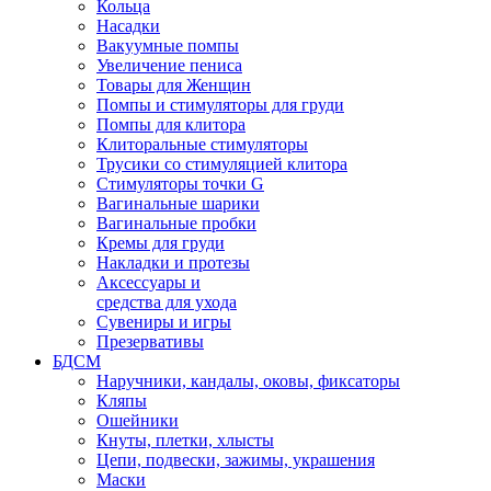
Кольца
Насадки
Вакуумные помпы
Увеличение пениса
Товары для Женщин
Помпы и стимуляторы для груди
Помпы для клитора
Клиторальные стимуляторы
Трусики со стимуляцией клитора
Стимуляторы точки G
Вагинальные шарики
Вагинальные пробки
Кремы для груди
Накладки и протезы
Аксессуары и
средства для ухода
Сувениры и игры
Презервативы
БДСМ
Наручники, кандалы, оковы, фиксаторы
Кляпы
Ошейники
Кнуты, плетки, хлысты
Цепи, подвески, зажимы, украшения
Маски