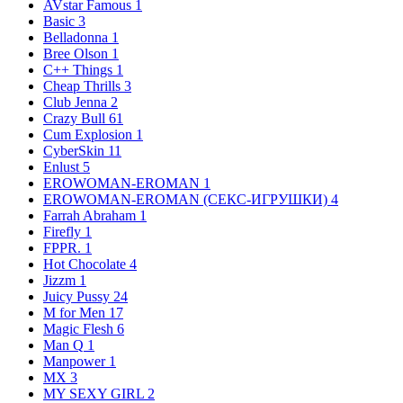
AVstar Famous
1
Basic
3
Belladonna
1
Bree Olson
1
C++ Things
1
Cheap Thrills
3
Club Jenna
2
Crazy Bull
61
Cum Explosion
1
CyberSkin
11
Enlust
5
EROWOMAN-EROMAN
1
EROWOMAN-EROMAN (СЕКС-ИГРУШКИ)
4
Farrah Abraham
1
Firefly
1
FPPR.
1
Hot Chocolate
4
Jizzm
1
Juicy Pussy
24
M for Men
17
Magic Flesh
6
Man Q
1
Manpower
1
MX
3
MY SEXY GIRL
2