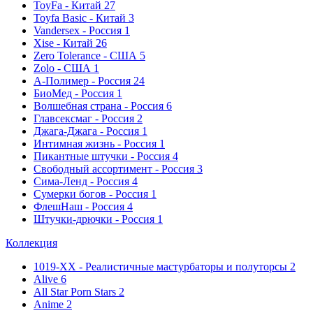
ToyFa - Китай
27
Toyfa Basic - Китай
3
Vandersex - Россия
1
Xise - Китай
26
Zero Tolerance - США
5
Zolo - США
1
А-Полимер - Россия
24
БиоМед - Россия
1
Волшебная страна - Россия
6
Главсексмаг - Россия
2
Джага-Джага - Россия
1
Интимная жизнь - Россия
1
Пикантные штучки - Россия
4
Свободный ассортимент - Россия
3
Сима-Ленд - Россия
4
Сумерки богов - Россия
1
ФлешНаш - Россия
4
Штучки-дрючки - Россия
1
Коллекция
1019-ХХ - Реалистичные мастурбаторы и полуторсы
2
Alive
6
All Star Porn Stars
2
Anime
2