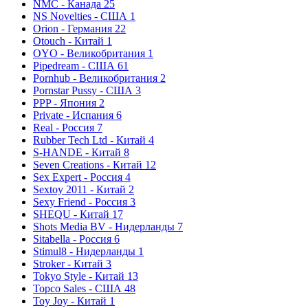
NMC - Канада
25
NS Novelties - США
1
Orion - Германия
22
Otouch - Китай
1
OYO - Великобритания
1
Pipedream - США
61
Pornhub - Великобритания
2
Pornstar Pussy - США
3
PPP - Япония
2
Private - Испания
6
Real - Россия
7
Rubber Tech Ltd - Китай
4
S-HANDE - Китай
8
Seven Creations - Китай
12
Sex Expert - Россия
4
Sextoy 2011 - Китай
2
Sexy Friend - Россия
3
SHEQU - Китай
17
Shots Media BV - Нидерланды
7
Sitabella - Россия
6
Stimul8 - Нидерланды
1
Stroker - Китай
3
Tokyo Style - Китай
13
Topco Sales - США
48
Toy Joy - Китай
1