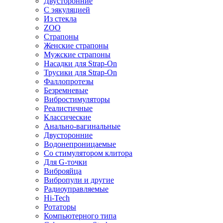
Двусторонние
С эякуляцией
Из стекла
ZOO
Страпоны
Женские страпоны
Мужские страпоны
Насадки для Strap-On
Трусики для Strap-On
Фаллопротезы
Безремневые
Вибростимуляторы
Реалистичные
Классические
Анально-вагинальные
Двусторонние
Водонепроницаемые
Со стимулятором клитора
Для G-точки
Виброяйца
Вибропули и другие
Радиоуправляемые
Hi-Tech
Ротаторы
Компьютерного типа