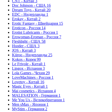
CNT - Китай
3
Doc Johnson - США
16
Dream Toys - Китай
20
EDC - Нидерланды
1
Erokay - Китай
2
Erotic Fantasy - Швейцария
15
Eroticon - Россия
14
Erotist Lubricants - Россия
1
Erowoman-Eroman - Россия
7
Fleshlight - США
58
Hustler - США
3
JOS - Китай
3
Kiiroo - Нидерланды
25
Kokos - Корея
99
Le Frivole - Китай
1
Lingox - Испания
3
Lola Games - Чехия
29
LoveMachines - Россия
1
Lovetoy - Китай
16
Magic Eyes - Китай
1
Mai cosmetics - Испания
4
MALESATION - Германия
1
Me You Us - Великобритания
1
Men sMax - Япония
1
MyStim - Германия
2