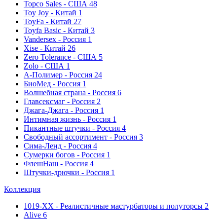
Topco Sales - США
48
Toy Joy - Китай
1
ToyFa - Китай
27
Toyfa Basic - Китай
3
Vandersex - Россия
1
Xise - Китай
26
Zero Tolerance - США
5
Zolo - США
1
А-Полимер - Россия
24
БиоМед - Россия
1
Волшебная страна - Россия
6
Главсексмаг - Россия
2
Джага-Джага - Россия
1
Интимная жизнь - Россия
1
Пикантные штучки - Россия
4
Свободный ассортимент - Россия
3
Сима-Ленд - Россия
4
Сумерки богов - Россия
1
ФлешНаш - Россия
4
Штучки-дрючки - Россия
1
Коллекция
1019-ХХ - Реалистичные мастурбаторы и полуторсы
2
Alive
6