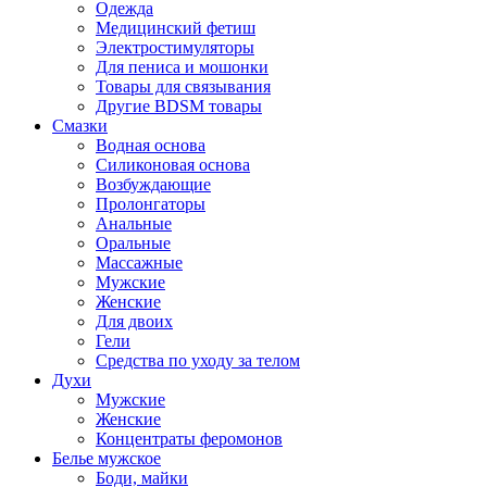
Одежда
Медицинский фетиш
Электростимуляторы
Для пениса и мошонки
Товары для связывания
Другие BDSM товары
Смазки
Водная основа
Силиконовая основа
Возбуждающие
Пролонгаторы
Анальные
Оральные
Массажные
Мужские
Женские
Для двоих
Гели
Средства по уходу за телом
Духи
Мужские
Женские
Концентраты феромонов
Белье мужское
Боди, майки