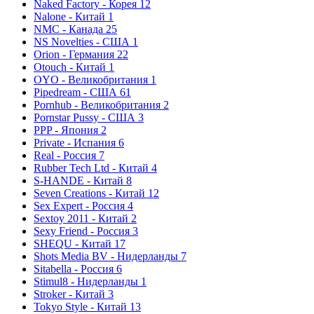
Naked Factory - Корея
12
Nalone - Китай
1
NMC - Канада
25
NS Novelties - США
1
Orion - Германия
22
Otouch - Китай
1
OYO - Великобритания
1
Pipedream - США
61
Pornhub - Великобритания
2
Pornstar Pussy - США
3
PPP - Япония
2
Private - Испания
6
Real - Россия
7
Rubber Tech Ltd - Китай
4
S-HANDE - Китай
8
Seven Creations - Китай
12
Sex Expert - Россия
4
Sextoy 2011 - Китай
2
Sexy Friend - Россия
3
SHEQU - Китай
17
Shots Media BV - Нидерланды
7
Sitabella - Россия
6
Stimul8 - Нидерланды
1
Stroker - Китай
3
Tokyo Style - Китай
13