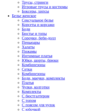
Трусы, стринги
Игровые трусы и костюмы
Боксеры, хипсы
Белье женское
Сексуальное белье
Корсеты и корсажи
Боди
Бюстье и топы
Сорочки, беби-долл
Пеньюары
Халаты
Пижамы
Интимные платья
Юбки, шорты, брюки
Комбинезоны
Сетки
Комбинезоны
Боди, маечки, комплекты
Платья
Чулки, колготки
Комплекты
С бюстгалтером
С топом
С поясом для чулок
С юбочкой