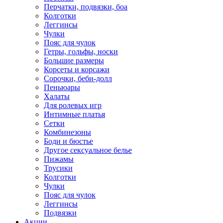
Перчатки, подвязки, боа
Колготки
Леггинсы
Чулки
Пояс для чулок
Гетры, гольфы, носки
Большие размеры
Корсеты и корсажи
Сорочки, беби-долл
Пеньюары
Халаты
Для ролевых игр
Интимные платья
Сетки
Комбинезоны
Боди и бюстье
Другое сексуальное белье
Пижамы
Трусики
Колготки
Чулки
Пояс для чулок
Леггинсы
Подвязки
Акции