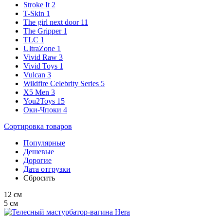
Stroke It
2
T-Skin
1
The girl next door
11
The Gripper
1
TLC
1
UltraZone
1
Vivid Raw
3
Vivid Toys
1
Vulcan
3
Wildfire Celebrity Series
5
X5 Men
3
You2Toys
15
Оки-Чпоки
4
Сортировка
товаров
Популярные
Дешевые
Дорогие
Дата отгрузки
Сбросить
12
см
5
см