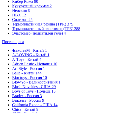
Кибер Кожа
80
Кукурузный крахмал
2
Неоскин
9
ПВХ
12
Силикон
25
Термопластичная резина (TPR)
375
Термопластичный эластомер (TPE)
288
Эластомер (полиэтилен гель)
4
Поставщики
4sexdreaM - Китай
1
A-LOVING - Китай
1
A-Toys - Китай
4
Adrien Lastic - Испания
10
Art-Style - Россия
1
Baile - Китай
144
Bior toys - Россия
10
BlowYo - Великобритания
1
Blush Novelties - США
29
Boys of Toys - Польша
15
Bradex - Россия
3
Brazzers - Россия
9
California Exotic - США
14
Chisa - Китай
9