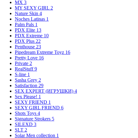
MX
3
MY SEXY GIRL
2
Nature Skin
4
Noches Latinas
1
Palm Pals
1
PDX Elite
13
PDX Extreme
10
PDX Plus
22
Penthouse
23
Pipedream Extreme Toyz
16
Pretty Love
16
Private
2
RealStuff
9
S-line
1
Sasha Grey
2
Satisfaction
29
SEX EXPERT (ИГРУШКИ)
4
Sex Please!
1
SEXY FRIEND
1
SEXY GIRL FRIEND
6
Shots Toys
4
Signature Strokers
5
SILEXD
3
SLT
2
Solar Men collection
1