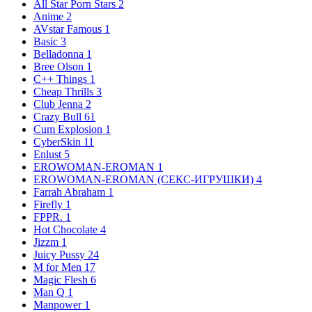
All Star Porn Stars
2
Anime
2
AVstar Famous
1
Basic
3
Belladonna
1
Bree Olson
1
C++ Things
1
Cheap Thrills
3
Club Jenna
2
Crazy Bull
61
Cum Explosion
1
CyberSkin
11
Enlust
5
EROWOMAN-EROMAN
1
EROWOMAN-EROMAN (СЕКС-ИГРУШКИ)
4
Farrah Abraham
1
Firefly
1
FPPR.
1
Hot Chocolate
4
Jizzm
1
Juicy Pussy
24
M for Men
17
Magic Flesh
6
Man Q
1
Manpower
1