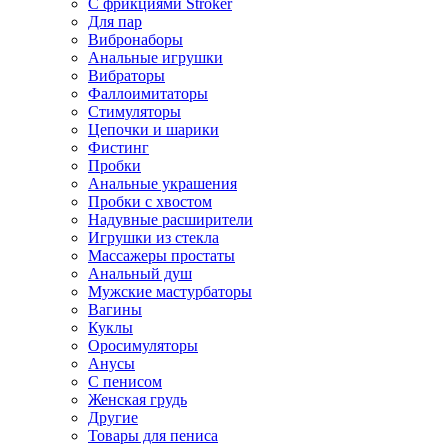
С фрикциями Stroker
Для пар
Вибронаборы
Анальные игрушки
Вибраторы
Фаллоимитаторы
Стимуляторы
Цепочки и шарики
Фистинг
Пробки
Анальные украшения
Пробки с хвостом
Надувные расширители
Игрушки из стекла
Массажеры простаты
Анальный душ
Мужские мастурбаторы
Вагины
Куклы
Оросимуляторы
Анусы
С пенисом
Женская грудь
Другие
Товары для пениса