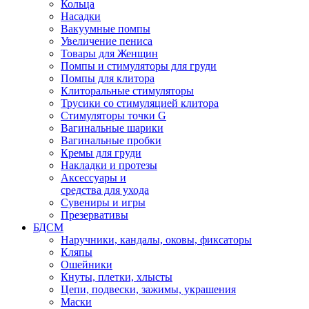
Кольца
Насадки
Вакуумные помпы
Увеличение пениса
Товары для Женщин
Помпы и стимуляторы для груди
Помпы для клитора
Клиторальные стимуляторы
Трусики со стимуляцией клитора
Стимуляторы точки G
Вагинальные шарики
Вагинальные пробки
Кремы для груди
Накладки и протезы
Аксессуары и
средства для ухода
Сувениры и игры
Презервативы
БДСМ
Наручники, кандалы, оковы, фиксаторы
Кляпы
Ошейники
Кнуты, плетки, хлысты
Цепи, подвески, зажимы, украшения
Маски