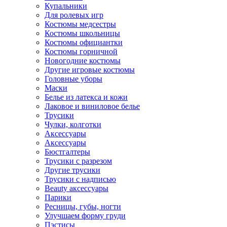
Купальники
Для ролевых игр
Костюмы медсестры
Костюмы школьницы
Костюмы официантки
Костюмы горничной
Новогодние костюмы
Другие игровые костюмы
Головные уборы
Маски
Белье из латекса и кожи
Лаковое и виниловое белье
Трусики
Чулки, колготки
Аксессуары
Аксессуары
Бюстгалтеры
Трусики с разрезом
Другие трусики
Трусики с надписью
Beauty аксессуары
Парики
Ресницы, губы, ногти
Улучшаем форму груди
Пэстисы