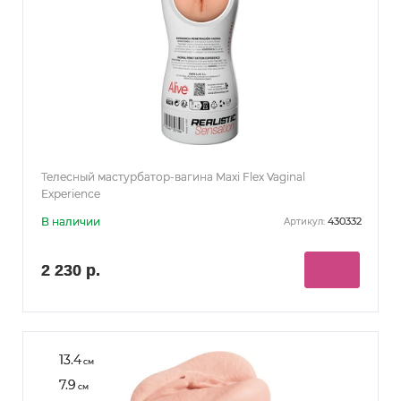
Телесный мастурбатор-вагина Maxi Flex Vaginal
Experience
В наличии
430332
Артикул:
2 230 р.
13.4
см
7.9
см