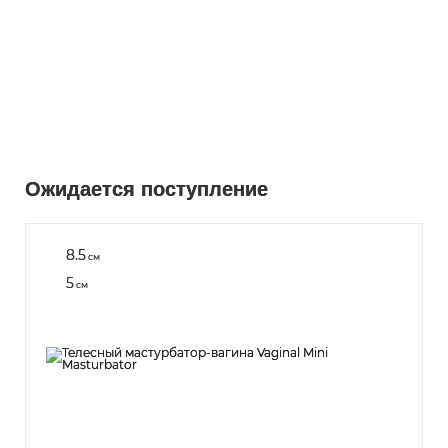
Ожидается поступление
8.5
см
5
см