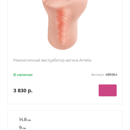
Реалистичный мастурбатор-вагина Amelia
В наличии
489264
Артикул:
3 830 р.
14.8
см
9
см