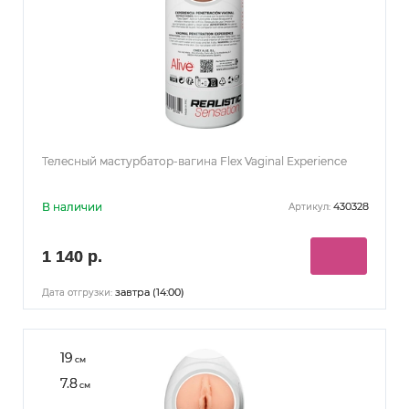
Телесный мастурбатор-вагина Flex Vaginal Experience
В наличии
430328
Артикул:
1 140 р.
завтра (14:00)
Дата отгрузки:
19
см
7.8
см