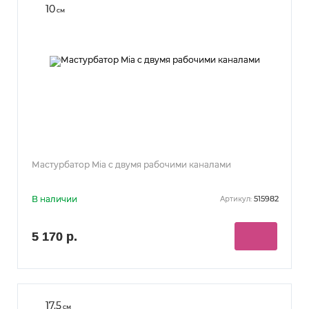
10
см
Мастурбатор Mia с двумя рабочими каналами
В наличии
515982
Артикул:
5 170 р.
17.5
см