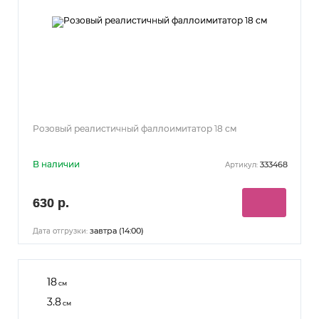
Розовый реалистичный фаллоимитатор 18 см
В наличии
333468
Артикул:
630 р.
завтра (14:00)
Дата отгрузки:
18
см
3.8
см