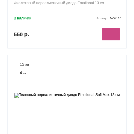
Фиолетовый нереалистичный дилдо Emotional 13 см
В наличии
527877
Артикул:
550 р.
13
см
4
см