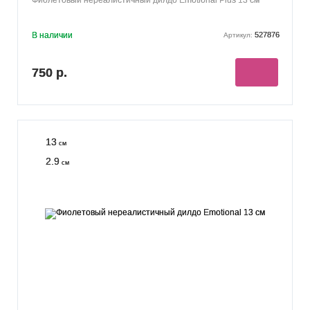
В наличии
527876
Артикул:
750 р.
13
см
2.9
см