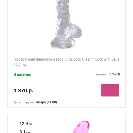
Прозрачный фаллоимитатор King Cock Clear 4 Cock with Balls
12,7 см
В наличии
174256
Артикул:
1 870 р.
завтра (14:00)
Дата отгрузки:
12.9
см
3.1
см