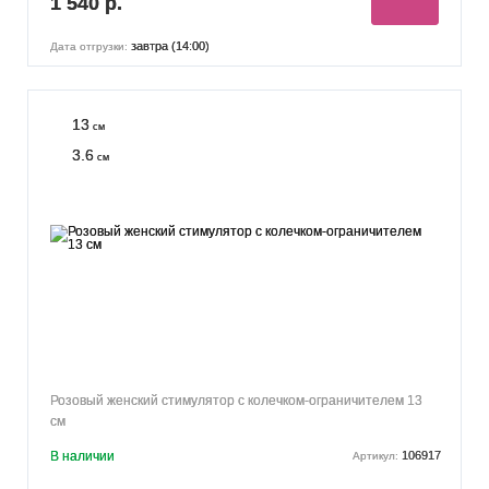
1 540 р.
завтра (14:00)
Дата отгрузки:
13
см
3.6
см
Розовый женский стимулятор с колечком-ограничителем 13
см
В наличии
106917
Артикул: