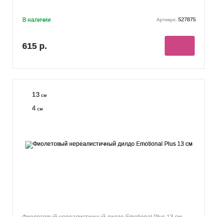
В наличии
527875
Артикул:
615 р.
13
см
4
см
Фиолетовый нереалистичный дилдо Emotional Plus 13 см