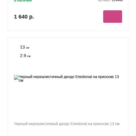
В наличии
224466
Артикул:
1 640 р.
13
см
2.9
см
Черный нереалистичный дилдо Emotional на присоске 13 см