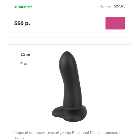
В наличии
527873
Артикул:
550 р.
13
см
4
см
Черный нереалистичный дилдо Emotional Plus на присоске
13 см