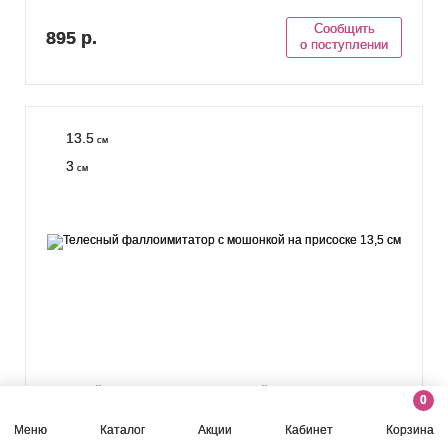
Сообщить
895 р.
о поступлении
13.5
см
3
см
Телесный фаллоимитатор с мошонкой на присоске 13,5 см
0
Меню
Каталог
Акции
Кабинет
Корзина
Нет в наличии
63690
Артикул: