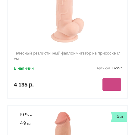
Телесный реалистичный фаллоимитатор на присоске 17
см
В наличии
157757
Артикул:
4 135 р.
19.9
см
Хит
4.9
см