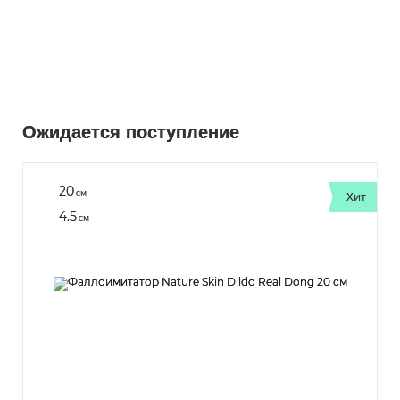
Ожидается поступление
20
см
Хит
4.5
см