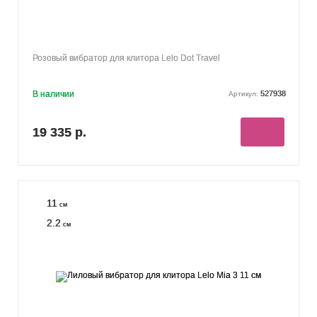
Розовый вибратор для клитора Lelo Dot Travel
В наличии
527938
Артикул:
19 335 р.
11
см
2.2
см