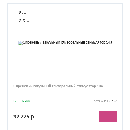
8
см
3.5
см
Сиреневый вакуумный клиторальный стимулятор Sila
В наличии
191402
Артикул:
32 775 р.