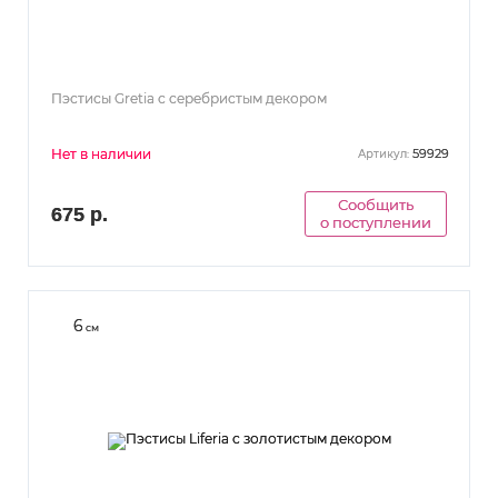
Пэстисы Gretia с серебристым декором
Нет в наличии
59929
Артикул:
Сообщить
675 р.
о поступлении
6
см