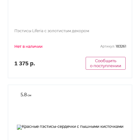
Пэстисы Liferia с золотистым декором
Нет в наличии
183261
Артикул:
Сообщить
1 375 р.
о поступлении
5.8
см