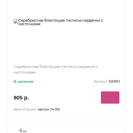
Серебристые блестящие пэстисы-сердечки с
кисточками
В наличии
326892
Артикул:
905 р.
завтра (14:00)
Дата отгрузки:
6
см