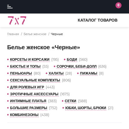
0
КАТАЛОГ ТОВАРОВ
Главная
Белье женское
Черные
Белье женское «Черные»
(195)
(560)
КОРСЕТЫ И КОРСАЖИ
БОДИ
(55)
(636)
БЮСТЬЕ И ТОПЫ
СОРОЧКИ, БЕБИ-ДОЛЛ
(80)
(28)
(8)
ПЕНЬЮАРЫ
ХАЛАТЫ
ПИЖАМЫ
(806)
СЕКСУАЛЬНЫЕ КОМПЛЕКТЫ
(443)
ДЛЯ РОЛЕВЫХ ИГР
(1675)
ЭРОТИЧНЫЕ АКСЕССУАРЫ
(383)
(588)
ИНТИМНЫЕ ПЛАТЬЯ
СЕТКИ
(752)
(21)
БОЛЬШИЕ РАЗМЕРЫ
ЮБКИ, ШОРТЫ, БРЮКИ
(438)
КОМБИНЕЗОНЫ