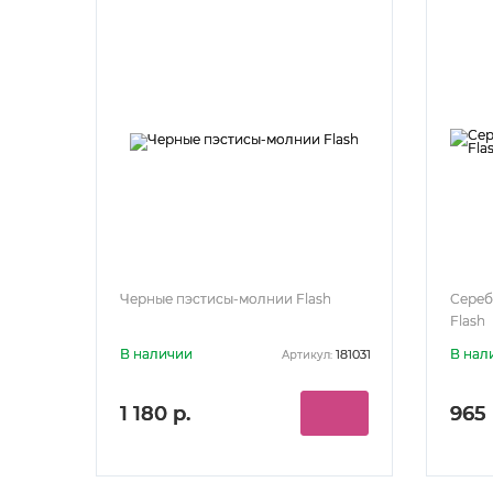
Черные пэстисы-молнии Flash
Сереб
Flash
В наличии
В нал
181031
Артикул:
1 180 р.
965 