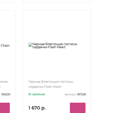
почек
Черные блестящие пэстисы-
t
сердечки Flash Heart
В наличии
183220
187226
:
Артикул:
1 670 р.