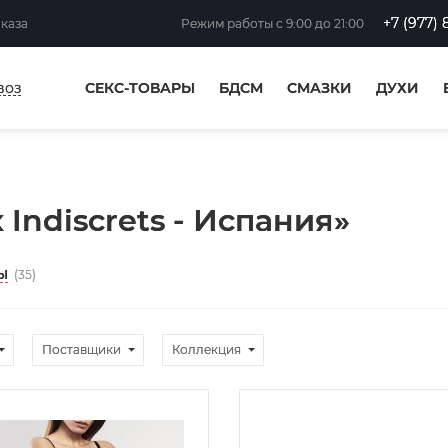
+7 (977) 
аказа
Режим работы
с 9:00 до 21:00
воз
СЕКС-ТОВАРЫ
БДСМ
СМАЗКИ
ДУХИ
 Indiscrets - Испания»
Ы
(35)
Поставщики
Коллекция