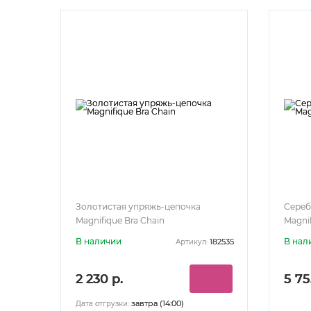
Золотистая упряжь-цепочка
Сереб
Magnifique Bra Chain
Magni
В наличии
В нал
182535
Артикул:
2 230 р.
5 75
завтра (14:00)
Дата отгрузки: