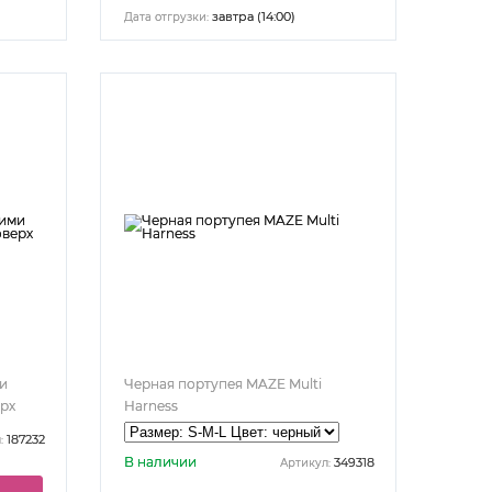
завтра (14:00)
Дата отгрузки:
и
Черная портупея MAZE Multi
рх
Harness
187232
:
В наличии
349318
Артикул: