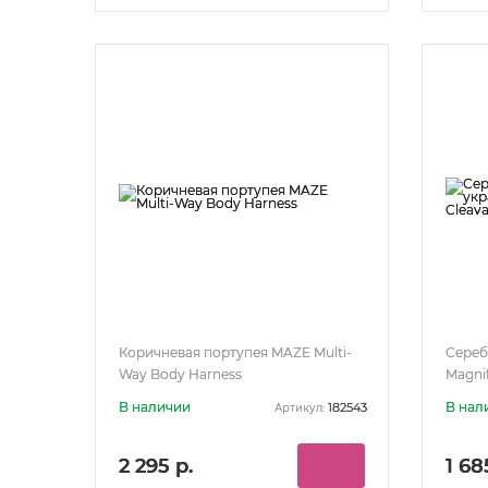
Коричневая портупея MAZE Multi-
Сереб
Way Body Harness
Magni
В наличии
В нал
182543
Артикул:
2 295 р.
1 68