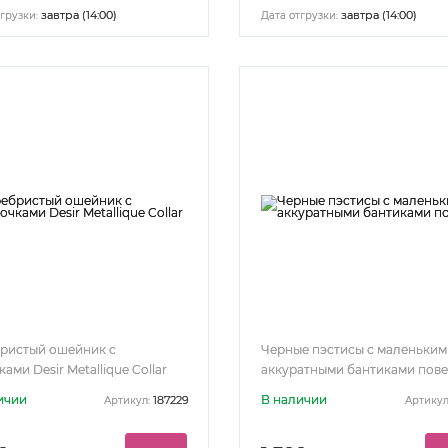
завтра (14:00)
завтра (14:00)
грузки:
Дата отгрузки:
ристый ошейник с
Черные пэстисы с маленьким
ами Desir Metallique Collar
аккуратными бантиками пове
ичии
В наличии
187229
Артикул:
Артикул