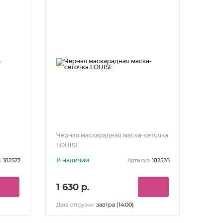
Черная маскарадная маска-сеточка
LOUISE
В наличии
182527
182528
:
Артикул:
1 630 р.
завтра (14:00)
Дата отгрузки: