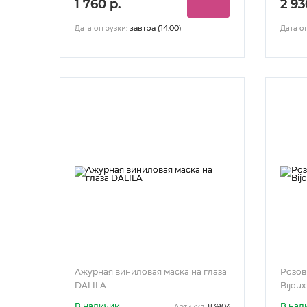
1 760 р.
2 93
завтра (14:00)
Дата отгрузки:
Дата от
Ажурная виниловая маска на глаза
Розов
DALILA
Bijoux
В наличии
В нал
83904
Артикул: