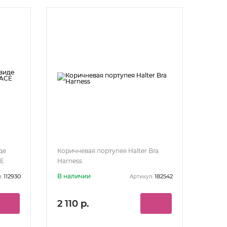
де
Коричневая портупея Halter Bra
CE
Harness
В наличии
112930
182542
:
Артикул:
2 110 р.