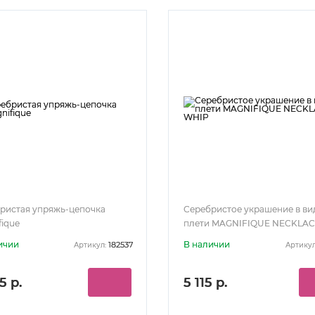
ристая упряжь-цепочка
Серебристое украшение в ви
fique
плети MAGNIFIQUE NECKLA
WHIP
ичии
В наличии
182537
Артикул:
Артикул
5 р.
5 115 р.