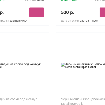
р.
520 р.
завтра (14:00)
завтра (14:00)
грузки:
Дата отгрузки:
дки на соски под жемчуг
Чёрный ошейник с цепочками
Metallique Collar