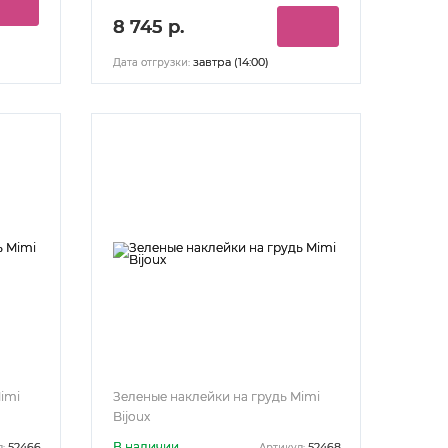
8 745 р.
завтра (14:00)
Дата отгрузки:
imi
Зеленые наклейки на грудь Mimi
Bijoux
В наличии
52466
52468
:
Артикул: