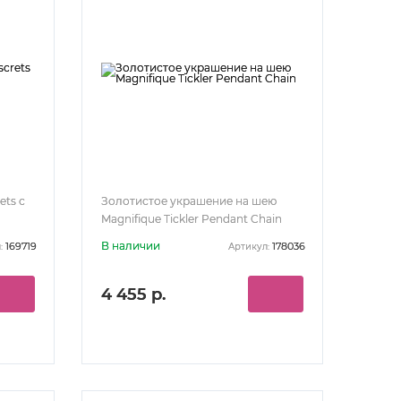
ets с
Золотистое украшение на шею
Magnifique Tickler Pendant Chain
В наличии
169719
178036
:
Артикул:
4 455 р.