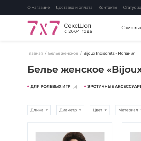
О магазине
Доставка и оплата
Контакты
Статус з
СексШоп
Самовы
с 2004 года
Главная
Белье женское
Bijoux Indiscrets - Испания
Белье женское «Bijoux
ДЛЯ РОЛЕВЫХ ИГР
(5)
ЭРОТИЧНЫЕ АКСЕССУАР
Длина
Диаметр
Цвет
Материал