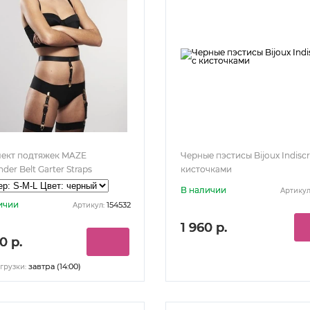
ект подтяжек MAZE
Черные пэстисы Bijoux Indiscr
der Belt Garter Straps
кисточками
В наличии
Артикул
ичии
154532
Артикул:
1 960 р.
0 р.
завтра (14:00)
грузки: