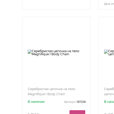
Дата от
Серебристая цепочка на тело
Сереб
Magnifique I Body Chain
цепочк
В наличии
В нал
187228
Артикул: