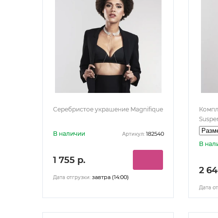
Серебристое украшение Magnifique
Компл
Suspen
В наличии
182540
Артикул:
В нал
1 755 р.
2 64
завтра (14:00)
Дата отгрузки:
Дата от