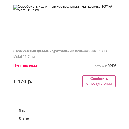
Серебристый длинный уретральный плаг-косичка TOYFA
Metal 15,7 см
Нет в наличии
99406
Артикул:
Сообщить
1 170 р.
о поступлении
9
см
0.7
см