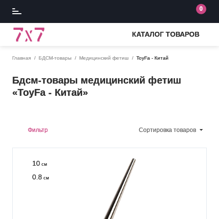
0
КАТАЛОГ ТОВАРОВ
Главная
БДСМ-товары
Медицинский фетиш
ToyFa - Китай
Бдсм-товары медицинский фетиш
«ToyFa - Китай»
Фильтр
Сортировка
товаров
10
см
0.8
см