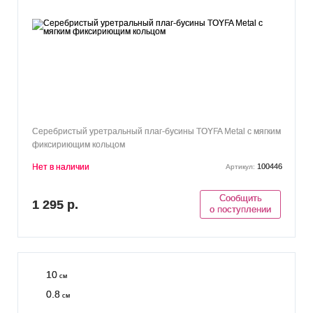
Серебристый уретральный плаг-бусины TOYFA Metal с мягким
фиксириющим кольцом
Нет в наличии
100446
Артикул:
Сообщить
1 295 р.
о поступлении
10
см
0.8
см