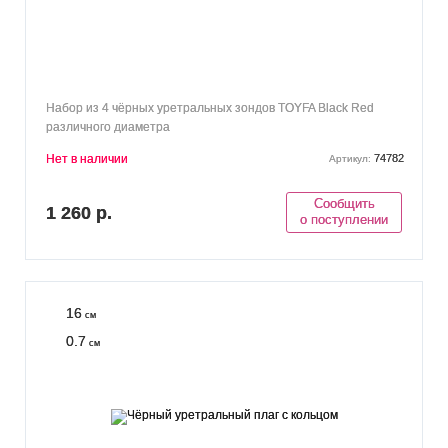
Набор из 4 чёрных уретральных зондов TOYFA Black Red
различного диаметра
Нет в наличии
74782
Артикул:
Сообщить
1 260 р.
о поступлении
16
см
0.7
см