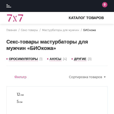
0
КАТАЛОГ ТОВАРОВ
Главная
Секс-товары
Мастурбаторы для мужчин
БИОкожа
Секс-товары мастурбаторы для
мужчин «БИОкожа»
(1)
(4)
(3)
ОРОСИМУЛЯТОРЫ
АНУСЫ
ДРУГИЕ
Фильтр
Сортировка
товаров
12
см
5
см