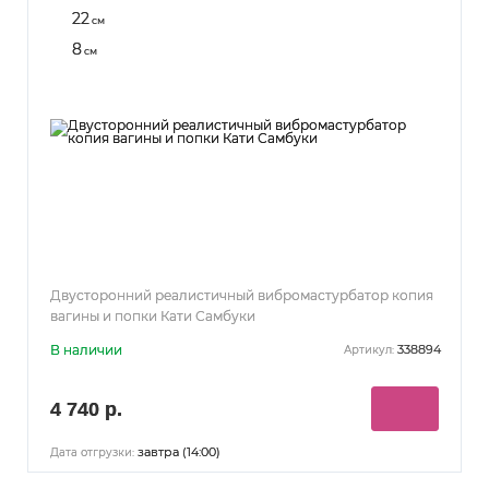
22
см
8
см
Двусторонний реалистичный вибромастурбатор копия
вагины и попки Кати Самбуки
В наличии
338894
Артикул:
4 740 р.
завтра (14:00)
Дата отгрузки: