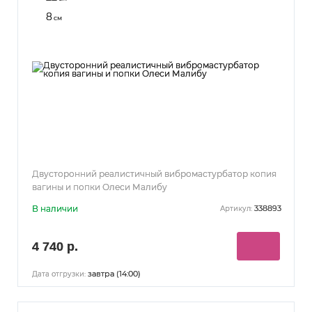
8
см
Двусторонний реалистичный вибромастурбатор копия
вагины и попки Олеси Малибу
В наличии
338893
Артикул:
4 740 р.
завтра (14:00)
Дата отгрузки: