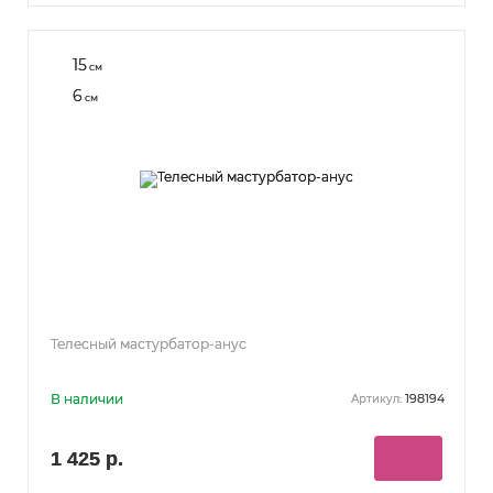
15
см
6
см
Телесный мастурбатор-анус
В наличии
198194
Артикул:
1 425 р.