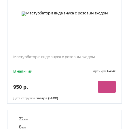
Мастурбатор в виде ануса с розовым входом
В наличии
64148
Артикул:
950 р.
завтра (14:00)
Дата отгрузки:
22
см
8
см