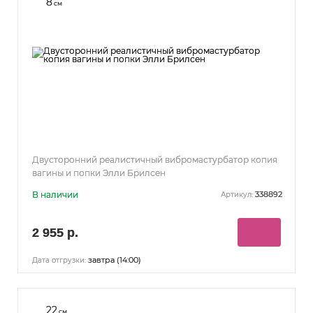
8
см
Двусторонний реалистичный вибромастурбатор копия
вагины и попки Элли Брилсен
В наличии
338892
Артикул:
2 955 р.
завтра (14:00)
Дата отгрузки:
22
см