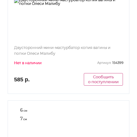
Двусторонний мини-мастурбатор копия вагины и
попки Олеси Малибу
Нет в наличии
154399
Артикул:
Сообщить
585 р.
о поступлении
6
см
7
см