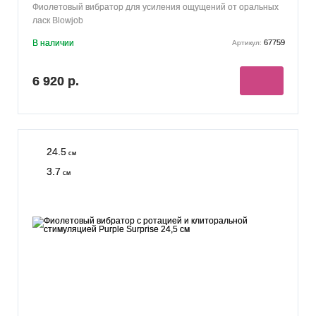
Фиолетовый вибратор для усиления ощущений от оральных
ласк Blowjob
В наличии
67759
Артикул:
6 920 р.
24.5
см
3.7
см