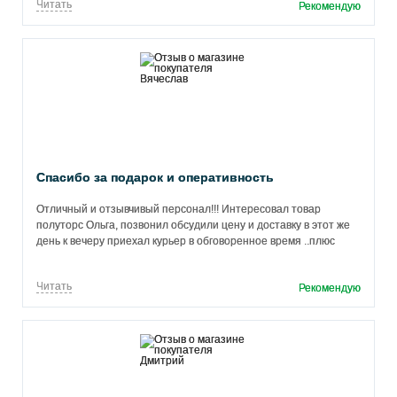
Читать
Рекомендую
Спасибо за подарок и оперативность
Отличный и отзывчивый персонал!!! Интересовал товар
полуторс Ольга, позвонил обсудили цену и доставку в этот же
день к вечеру приехал курьер в обговоренное время ..плюс
бонусом к покупке был ещё и маленький подарок что
обрадовало. Что у компании такой отличный подход к
Читать
Рекомендую
клиентам. Рекомендую не пожалеете...