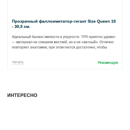
Прозрачный фаллоимитатор-гигант Size Queen 10
- 30,5 см.
Идеальный баланс мягкости и упругости. TPR приятно удивил
— материал не слишком жесткий, но и не «ватный». Отлично
повторяет анатомию, при этом гнется достаточно, чтобы
комфортно использовать в разных позах. Легко моется, но
советую сразу промывать после применения — поверхность
Читать
Рекомендую
пористая, может впитывать запахи.
ИНТЕРЕСНО