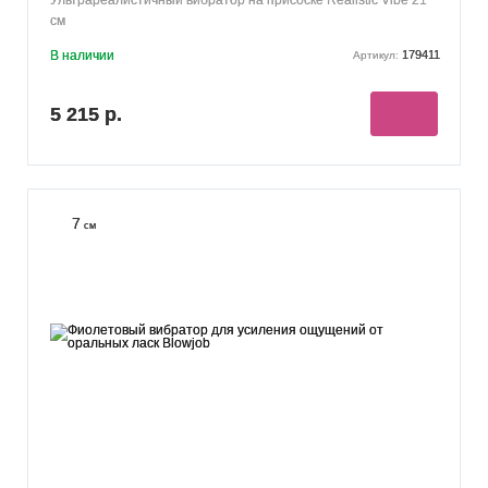
см
В наличии
179411
Артикул:
5 215 р.
7
см