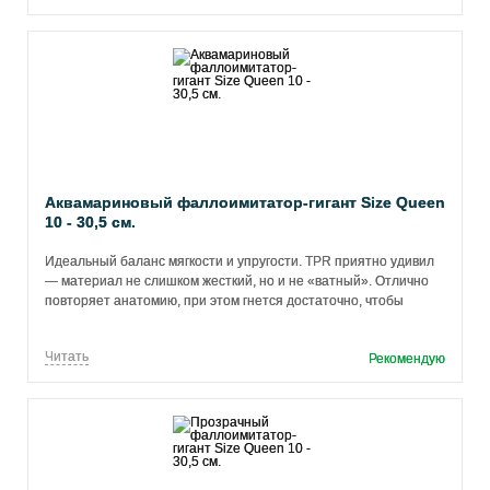
Аквамариновый фаллоимитатор-гигант Size Queen
10 - 30,5 см.
Идеальный баланс мягкости и упругости. TPR приятно удивил
— материал не слишком жесткий, но и не «ватный». Отлично
повторяет анатомию, при этом гнется достаточно, чтобы
комфортно использовать в разных позах. Легко моется, но
советую сразу промывать после применения — поверхность
Читать
Рекомендую
пористая, может впитывать запахи.