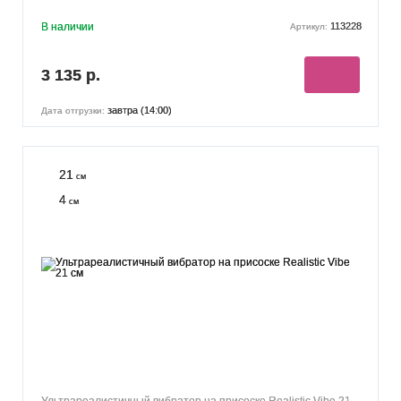
В наличии
113228
Артикул:
3 135 р.
завтра (14:00)
Дата отгрузки:
21
см
4
см
Ультрареалистичный вибратор на присоске Realistic Vibe 21