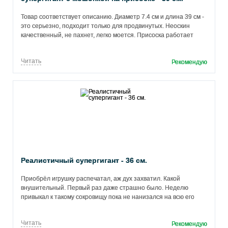
Товар соответствует описанию. Диаметр 7.4 см и длина 39 см -
это серьезно, подходит только для продвинутых. Неоскин
качественный, не пахнет, легко моется. Присоска работает
надежно. Мошонка реалистичная. Важно: используйте только
водную смазку, иначе материал может испортиться. Храните в
Читать
Рекомендую
темном месте. Цена оправдана качеством.
Реалистичный супергигант - 36 см.
Приобрëл игрушку распечатал, аж дух захватил. Какой
внушительный. Первый раз даже страшно было. Неделю
привыкал к такому сокровищу пока не нанизался на всю его
длину. Теперь это баснословный кайф. Советую эту игрушку.
Читать
Рекомендую