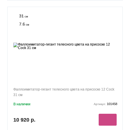
31
см
7.6
см
Фаллоимитатор-гигант телесного цвета на присоске 12 Cock
31 см
В наличии
101458
Артикул:
10 920 р.