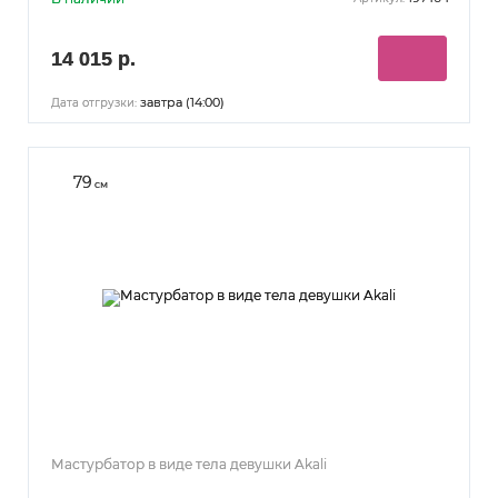
14 015 р.
завтра (14:00)
Дата отгрузки:
79
см
Мастурбатор в виде тела девушки Akali