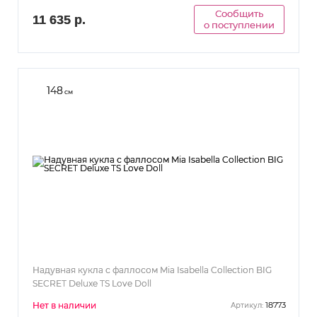
Сообщить
11 635 р.
о поступлении
148
см
Надувная кукла с фаллосом Mia Isabella Collection BIG
SECRET Deluxe TS Love Doll
Нет в наличии
18773
Артикул: