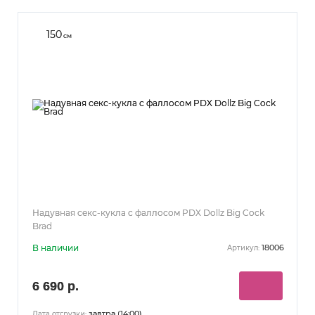
150
см
Надувная секс-кукла с фаллосом PDX Dollz Big Cock
Brad
В наличии
18006
Артикул:
6 690 р.
завтра (14:00)
Дата отгрузки: