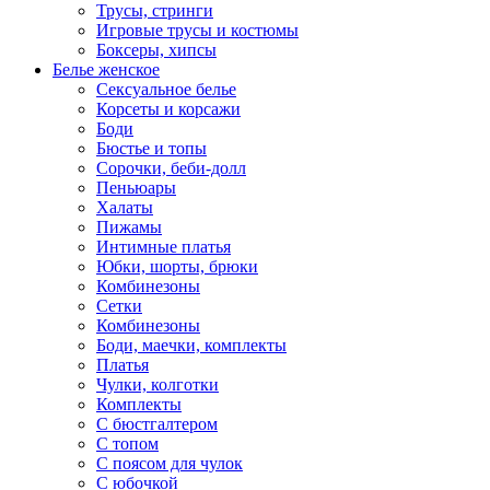
Трусы, стринги
Игровые трусы и костюмы
Боксеры, хипсы
Белье женское
Сексуальное белье
Корсеты и корсажи
Боди
Бюстье и топы
Сорочки, беби-долл
Пеньюары
Халаты
Пижамы
Интимные платья
Юбки, шорты, брюки
Комбинезоны
Сетки
Комбинезоны
Боди, маечки, комплекты
Платья
Чулки, колготки
Комплекты
С бюстгалтером
С топом
С поясом для чулок
С юбочкой