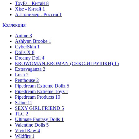
ToyFa - Китай
8
Xise - Китай
1
А-Полимер - Россия
1
Коллекция
Anime
3
Ashlynn Brooke
1
CyberSkin
1
Dolls-X
8
Dreamy Doll
4
EROWOMAN-EROMAN (СЕКС-ИГРУШКИ)
15
Extravaganza
2
Lush
2
Penthouse
2
Pipedream Extreme Dollz
5
Pipedream Extreme Toyz
1
Pipedream Products
10
S-line
11
SEXY GIRL FRIEND
5
TLC
2
Ultimate Fantasy Dolls
1
Valentine Dolls
5
Vivid Raw
4
Wildfire
1