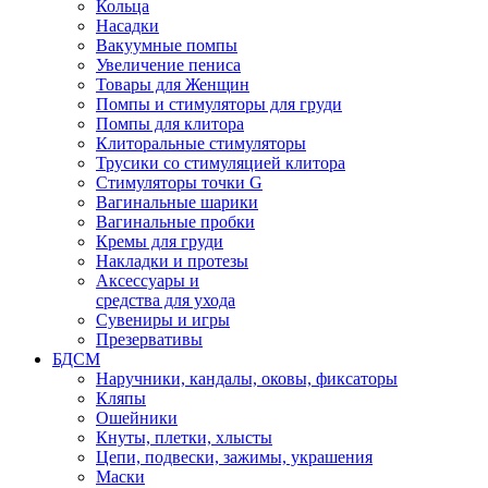
Кольца
Насадки
Вакуумные помпы
Увеличение пениса
Товары для Женщин
Помпы и стимуляторы для груди
Помпы для клитора
Клиторальные стимуляторы
Трусики со стимуляцией клитора
Стимуляторы точки G
Вагинальные шарики
Вагинальные пробки
Кремы для груди
Накладки и протезы
Аксессуары и
средства для ухода
Сувениры и игры
Презервативы
БДСМ
Наручники, кандалы, оковы, фиксаторы
Кляпы
Ошейники
Кнуты, плетки, хлысты
Цепи, подвески, зажимы, украшения
Маски