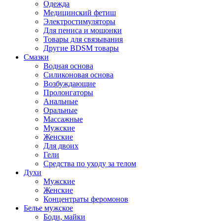
Одежда
Медицинский фетиш
Электростимуляторы
Для пениса и мошонки
Товары для связывания
Другие BDSM товары
Смазки
Водная основа
Силиконовая основа
Возбуждающие
Пролонгаторы
Анальные
Оральные
Массажные
Мужские
Женские
Для двоих
Гели
Средства по уходу за телом
Духи
Мужские
Женские
Концентраты феромонов
Белье мужское
Боди, майки