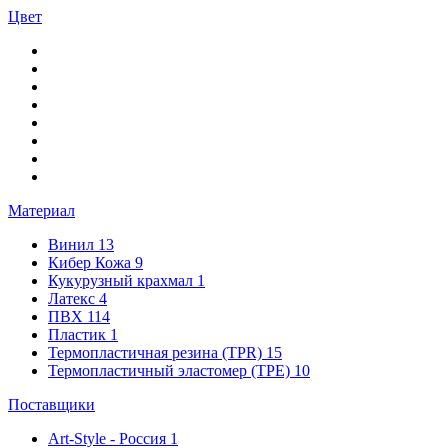
Цвет
Материал
Винил
13
Кибер Кожа
9
Кукурузный крахмал
1
Латекс
4
ПВХ
114
Пластик
1
Термопластичная резина (TPR)
15
Термопластичный эластомер (TPE)
10
Поставщики
Art-Style - Россия
1