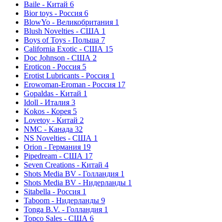
Baile - Китай
6
Bior toys - Россия
6
BlowYo - Великобритания
1
Blush Novelties - США
1
Boys of Toys - Польша
7
California Exotic - США
15
Doc Johnson - США
2
Eroticon - Россия
5
Erotist Lubricants - Россия
1
Erowoman-Eroman - Россия
17
Gopaldas - Китай
1
Idoll - Италия
3
Kokos - Корея
5
Lovetoy - Китай
2
NMC - Канада
32
NS Novelties - США
1
Orion - Германия
19
Pipedream - США
17
Seven Creations - Китай
4
Shots Media BV - Голландия
1
Shots Media BV - Нидерланды
1
Sitabella - Россия
1
Taboom - Нидерланды
9
Tonga B.V. - Голландия
1
Topco Sales - США
6