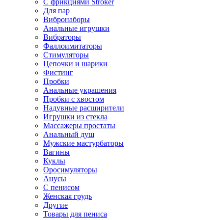
С фрикциями Stroker
Для пар
Вибронаборы
Анальные игрушки
Вибраторы
Фаллоимитаторы
Стимуляторы
Цепочки и шарики
Фистинг
Пробки
Анальные украшения
Пробки с хвостом
Надувные расширители
Игрушки из стекла
Массажеры простаты
Анальный душ
Мужские мастурбаторы
Вагины
Куклы
Оросимуляторы
Анусы
С пенисом
Женская грудь
Другие
Товары для пениса