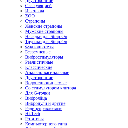
Двусторонние
С эякуляцией
Из стекла
ZOO
Страпоны
Женские страпоны
Мужские страпоны
Насадки для Strap-On
Трусики для Strap-On
Фаллопротезы
Безремневые
Вибростимуляторы
Реалистичные
Классические
Анально-вагинальные
Двусторонние
Водонепроницаемые
Со стимулятором клитора
Для G-точки
Виброяйца
Вибропули и другие
Радиоуправляемые
Hi-Tech
Ротаторы
Компьютерного типа