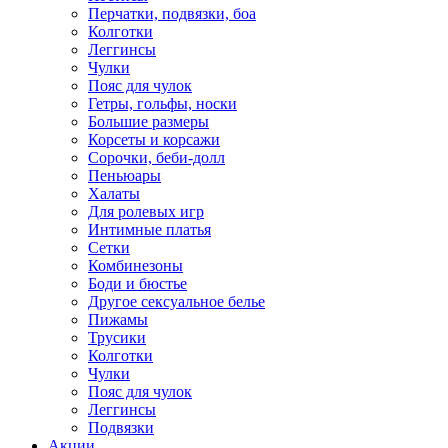
Перчатки, подвязки, боа
Колготки
Леггинсы
Чулки
Пояс для чулок
Гетры, гольфы, носки
Большие размеры
Корсеты и корсажи
Сорочки, беби-долл
Пеньюары
Халаты
Для ролевых игр
Интимные платья
Сетки
Комбинезоны
Боди и бюстье
Другое сексуальное белье
Пижамы
Трусики
Колготки
Чулки
Пояс для чулок
Леггинсы
Подвязки
Акции