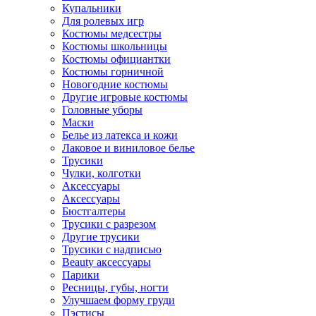
Купальники
Для ролевых игр
Костюмы медсестры
Костюмы школьницы
Костюмы официантки
Костюмы горничной
Новогодние костюмы
Другие игровые костюмы
Головные уборы
Маски
Белье из латекса и кожи
Лаковое и виниловое белье
Трусики
Чулки, колготки
Аксессуары
Аксессуары
Бюстгалтеры
Трусики с разрезом
Другие трусики
Трусики с надписью
Beauty аксессуары
Парики
Ресницы, губы, ногти
Улучшаем форму груди
Пэстисы