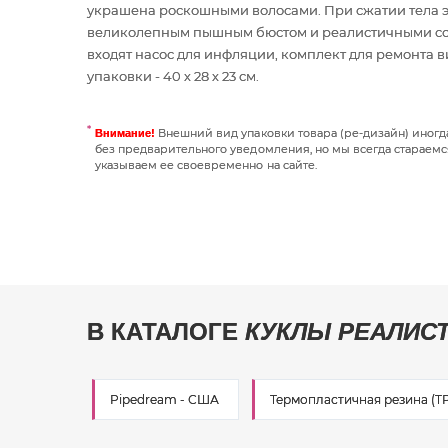
украшена роскошными волосами. При сжатии тела э
великолепным пышным бюстом и реалистичными сос
входят насос для инфляции, комплект для ремонта 
упаковки - 40 х 28 х 23 см.
Внешний вид упаковки товара (ре-дизайн) иног
Внимание!
без предварительного уведомления, но мы всегда стараемс
указываем ее своевременно на сайте.
В КАТАЛОГЕ
КУКЛЫ РЕАЛИС
Pipedream - США
Термопластичная резина (T