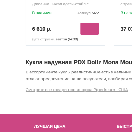
Джоанна Энжэл догги-стайл с
с тре
вибрацией
вибра
В наличии
В нал
5433
Артикул:
6 610 р.
37 0
завтра (14:00)
Дата отгрузки:
Кукла надувная PDX Dollz Mona Mou
В ассортименте куклы реалистичные есть в наличи
отдают предпочтение наши покупатели, подбирая себ
Смотреть все товары поставщика Pipedream - США
ЛУЧШАЯ ЦЕНА
БЫСТР