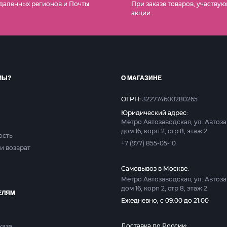
даленных регионов и Почты
При заказе товаров, участвую
акции.
МЫ?
О МАГАЗИНЕ
ОГРН:
322774600280265
Юридический адрес:
Метро Автозаводская, ул. Автоз
дом 16, корп 2, стр 8, этаж 2
ость
+7 (977) 855-05-10
и возврат
Самовывоз в Москве:
Метро Автозаводская, ул. Автоз
дом 16, корп 2, стр 8, этаж 2
ЕЛЯМ
Ежедневно, с 09:00 до 21:00
Доставка по России:
каза