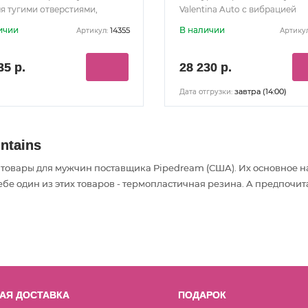
мя тугими отверстиями,
Valentina Auto с вибрацией
цией, ротацией и голосом
ичии
В наличии
14355
Артикул:
Артикул
35 р.
28 230 р.
завтра (14:00)
Дата отгрузки:
ntains
и товары
для мужчин
поставщика Pipedream (США). Их основное 
е один из этих товаров - термопластичная резина. А предпочит
АЯ ДОСТАВКА
ПОДАРОК