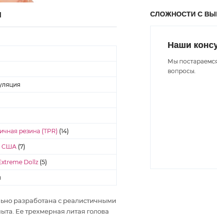
СЛОЖНОСТИ С В
Ы
Наши конс
Мы постараемся
вопросы.
уляция
ичная резина (TPR)
(14)
- США
(7)
xtreme Dollz
(5)
н
льно разработана с реалистичными
ыта. Ее трехмерная литая голова