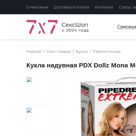
О магазине
Доставка и оплата
Контакты
Статус з
СексШоп
Самовы
с 2004 года
Главная
Секс-товары
Куклы
Реалистичные
Кукла надувная PDX Dollz Mona M