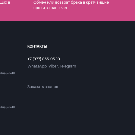
щих в
Обмен или возврат брака в кратчайшие
сроки за наш счет.
КОНТАКТЫ
+7 (977) 855-05-10
WhatsApp, Viber, Telegram
аводская
Заказать звонок
аводская