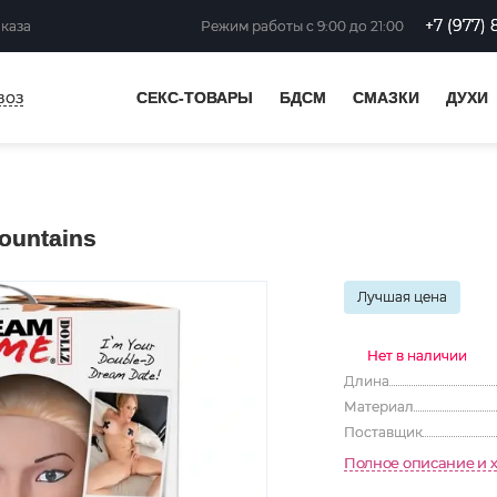
+7 (977) 
аказа
Режим работы
с 9:00 до 21:00
воз
СЕКС-ТОВАРЫ
БДСМ
СМАЗКИ
ДУХИ
ountains
Лучшая цена
Нет в наличии
Длина
Материал
Поставщик
Полное описание и 