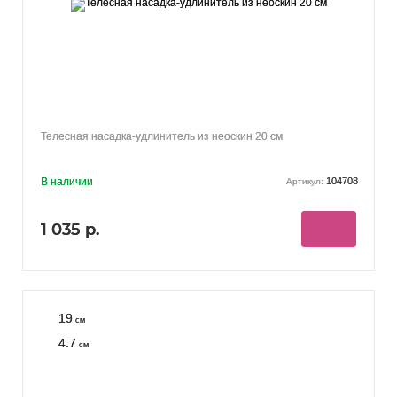
Телесная насадка-удлинитель из неоскин 20 см
В наличии
104708
Артикул:
1 035 р.
19
см
4.7
см