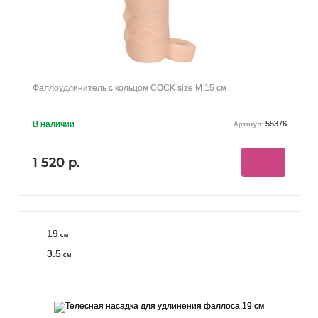
Фаллоудлинитель с кольцом COCK size M 15 см
В наличии
55376
Артикул:
1 520 р.
19
см
3.5
см