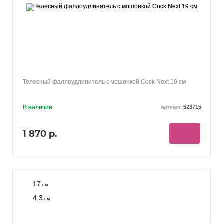
Телесный фаллоудлинитель с мошонкой Cock Next 19 см
В наличии
523715
Артикул:
1 870 р.
17
см
4.3
см