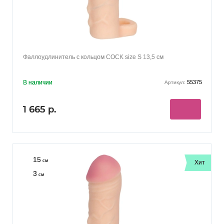
Фаллоудлинитель с кольцом COCK size S 13,5 см
В наличии
55375
Артикул:
1 665 р.
15
см
Хит
3
см