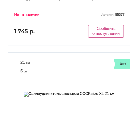
Нет в наличии
55377
Артикул:
Сообщить
1 745 р.
о поступлении
21
см
Хит
5
см