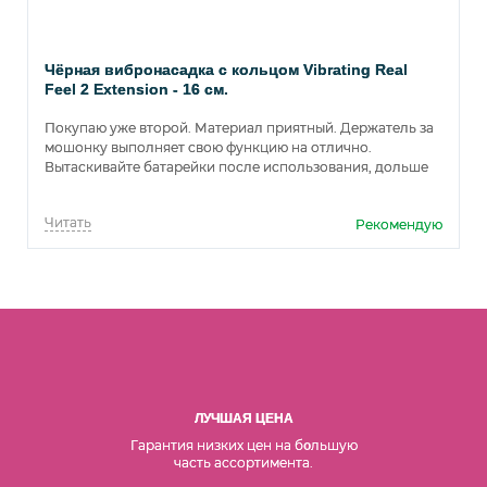
Чёрная вибронасадка с кольцом Vibrating Real
Feel 2 Extension - 16 см.
Покупаю уже второй. Материал приятный. Держатель за
мошонку выполняет свою функцию на отлично.
Вытаскивайте батарейки после использования, дольше
прослужат и не надо будет покупать новые -
разряжаются.
Читать
Рекомендую
ЛУЧШАЯ ЦЕНА
Гарантия низких цен на б
льшую
о
часть ассортимента.