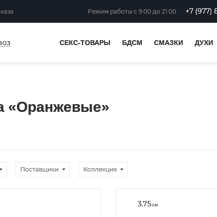
+7 (977) 
аказа
Режим работы
с 9:00 до 21:00
воз
СЕКС-ТОВАРЫ
БДСМ
СМАЗКИ
ДУХИ
са «Оранжевые»
Поставщики
Коллекция
3.75
см