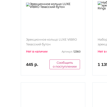
Эрекционное кольцо LUXE VIBRO
Набор
Техасский бутон
эрекц
Rings
Нет в наличии
Нет в
12360
Артикул:
Сообщить
445 р.
1 13
о поступлении