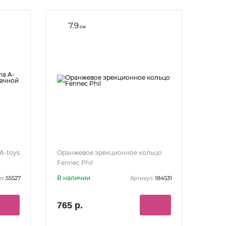
7.9
см
A-toys
Оранжевое эрекционное кольцо
Fennec Phil
В наличии
55527
184531
л:
Артикул:
765 р.