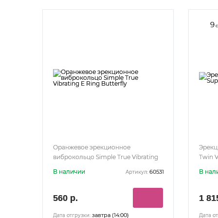
9
с
Оранжевое эрекционное
Эрекц
виброкольцо Simple True Vibrating
Twin V
E Ring Butterfly
В наличии
В нал
60531
Артикул:
560 р.
1 81
завтра (14:00)
Дата отгрузки:
Дата от