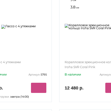
см
3.8
см
 с 4 утяжками
Коралловое эрекционное ко
Iroha SVR Coral Pink
ичии
В наличии
5795
Артикул:
Артикул:
р.
12 480 р.
завтра (14:00)
грузки: