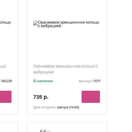
ьцо
Оранжевое эрекционное кольцо с
вибрацией
В наличии
186229
11071
:
Артикул:
735 р.
завтра (14:00)
Дата отгрузки:
6.6