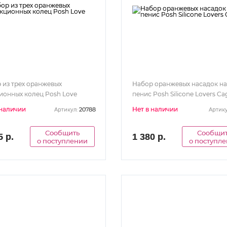
 из трех оранжевых
Набор оранжевых насадок на
ионных колец Posh Love
пенис Posh Silicone Lovers Ca
 наличии
Нет в наличии
20788
Артикул:
Артику
Сообщить
Сообщи
5 р.
1 380 р.
о поступлении
о поступл