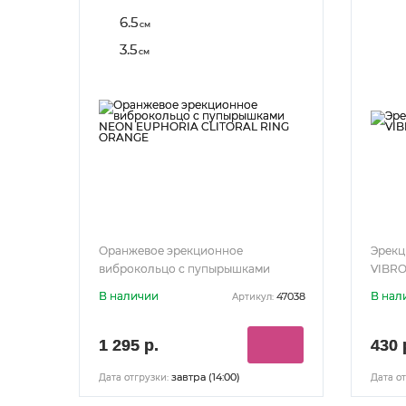
6.5
см
3.5
см
Оранжевое эрекционное
Эрекц
виброкольцо с пупырышками
VIBRO
NEON EUPHORIA CLITORAL RING
В наличии
В нал
47038
Артикул:
ORANGE
1 295 р.
430 
завтра (14:00)
Дата отгрузки:
Дата от