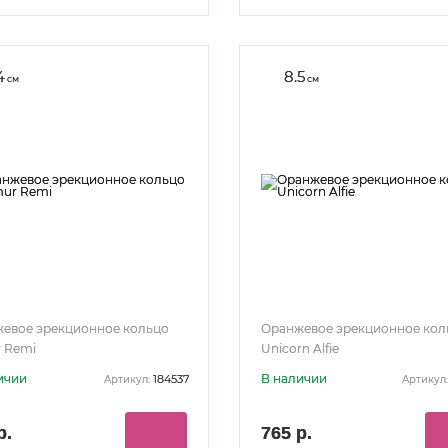
4
8.5
см
см
евое эрекционное кольцо
Оранжевое эрекционное кол
 Remi
Unicorn Alfie
ичии
В наличии
184537
Артикул:
Артикул:
р.
765 р.