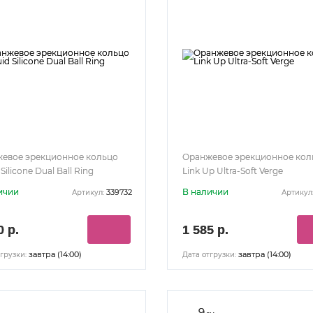
евое эрекционное кольцо
Оранжевое эрекционное кол
 Silicone Dual Ball Ring
Link Up Ultra-Soft Verge
ичии
В наличии
339732
Артикул:
Артикул
0 р.
1 585 р.
завтра (14:00)
завтра (14:00)
грузки:
Дата отгрузки:
9