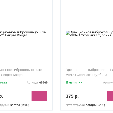
ионное виброкольцо Luxe
Эрекционное виброкольцо L
 Секрет Кощея
VIBRO Скользкая турбина
ичии
В наличии
49249
Артикул:
Артику
р.
375 р.
завтра (14:00)
завтра (14:00)
грузки:
Дата отгрузки: