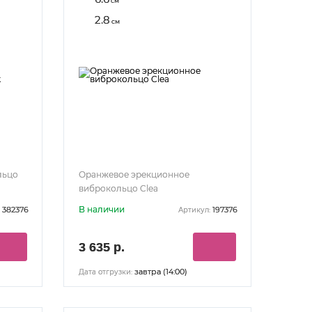
см
2.8
см
льцо
Оранжевое эрекционное
виброкольцо Clea
В наличии
382376
197376
Артикул:
3 635 р.
завтра (14:00)
Дата отгрузки: