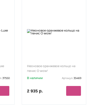
uxe
Неоновое оранжевое кольцо на
пенис O wow!
В наличии
37550
35469
л:
Артикул:
2 935 р.