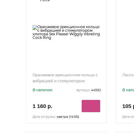
см
Оранжевое эрекционное кольцо с
Лассо
вибрацией и стимулятором
клитора Sex Please! Wiggily Vibrating
В наличии
В нал
44592
Артикул:
Cock Ring
1 160 р.
105 
завтра (14:00)
Дата отгрузки:
Дата от