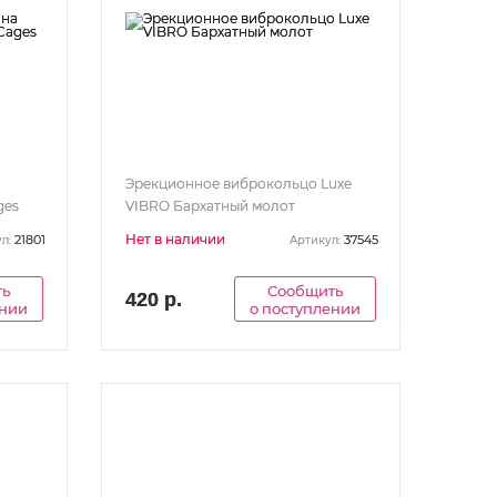
Эрекционное виброкольцо Luxe
ges
VIBRO Бархатный молот
Нет в наличии
21801
37545
л:
Артикул:
ть
Сообщить
420 р.
ении
о поступлении