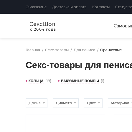
О магазине
Доставка и оплата
Контакты
Статус з
СексШоп
Самовы
с 2004 года
Главная
Секс-товары
Для пениса
Оранжевые
Секс-товары для пени
(18)
(1)
КОЛЬЦА
ВАКУУМНЫЕ ПОМПЫ
Длина
Диаметр
Цвет
Материал