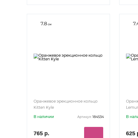
7.8
7.
см
Оранжевое эрекционное кольцо
Оранж
Kitten Kyle
Lemur
В наличии
В нал
184534
Артикул:
765 р.
625 