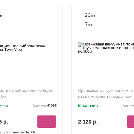
20
м
см
7
см
ионное виброколечко Super
Оранжевая вакуумная помпа 
ibe
с манометром и прозрачной
колбой
ичии
В наличии
61065
Артикул:
Артику
5 р.
2 120 р.
завтра (14:00)
грузки: