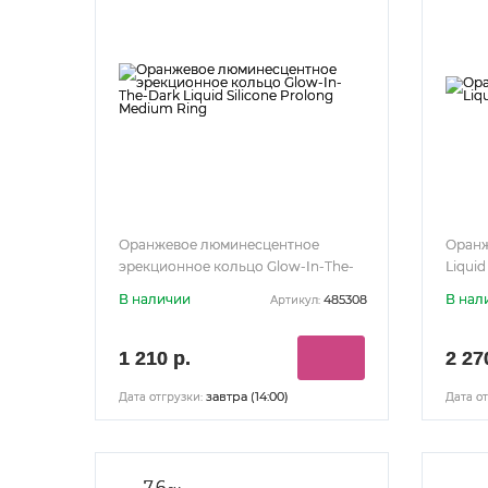
Оранжевое люминесцентное
Оранж
эрекционное кольцо Glow-In-The-
Liquid
Dark Liquid Silicone Prolong Medium
В наличии
В нал
485308
Артикул:
Ring
1 210 р.
2 27
завтра (14:00)
Дата отгрузки:
Дата от
7.6