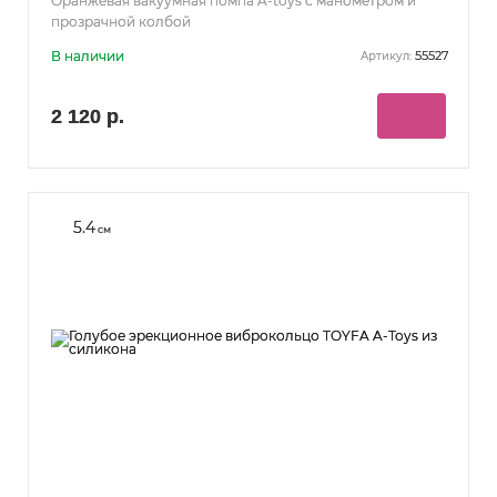
Оранжевая вакуумная помпа A-toys с манометром и
прозрачной колбой
В наличии
55527
Артикул:
2 120 р.
5.4
см