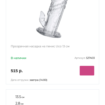
Прозрачная насадка на пенис Uco 13 см
В наличии
527403
Артикул:
515 р.
завтра (14:00)
Дата отгрузки:
13.5
см
2.8
см