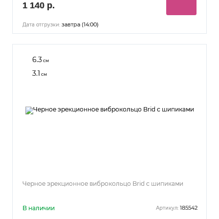
1 140 р.
завтра (14:00)
Дата отгрузки:
6.3
см
3.1
см
Черное эрекционное виброкольцо Brid с шипиками
В наличии
185542
Артикул: