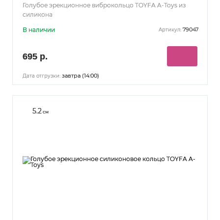
Голубое эрекционное виброкольцо TOYFA A-Toys из
силикона
В наличии
79047
Артикул:
695 р.
завтра (14:00)
Дата отгрузки:
5.2
см