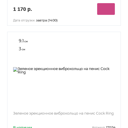
1 170 р.
завтра (14:00)
Дата отгрузки:
9.1
см
3
см
Зеленое эрекционное виброкольцо на пенис Cock Ring
В наличии
171534
Артикул: