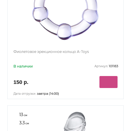
Фиолетовое эрекционное кольцо A-Toys
В наличии
101183
Артикул:
150 р.
завтра (14:00)
Дата отгрузки:
13
см
3.3
см