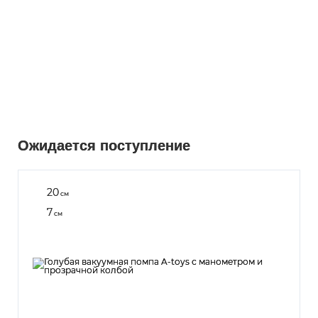
Ожидается поступление
20
см
7
см