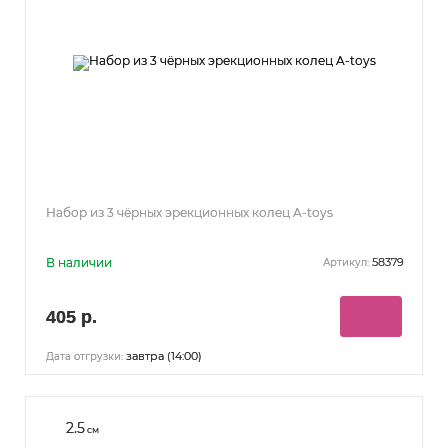
Набор из 3 чёрных эрекционных колец A-toys
В наличии
58379
Артикул:
405 р.
завтра (14:00)
Дата отгрузки:
2.5
см