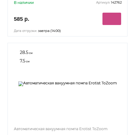
В наличии
142762
Артикул:
585 р.
завтра (14:00)
Дата отгрузки:
28.5
см
7.5
см
Автоматическая вакуумная помпа Erotist ToZoom